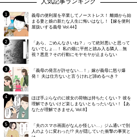
人気記事ランキング
義母の便利屋を卒業してノーストレス！ 離婚から始
まる妻と娘の新たな人生に悔いはなし！【嫁を便利
屋扱いする義母 Vol.44】
「あら、ごめんなさいね？」って絶対悪いと思って
ないでしょ…！ 私の畑に平然と踏み入る隣人…無
視？悪意？その行動にモヤモヤが止まらない
「義母の発言が許せない…！」嫁が義母に怒り爆
発！ 夫は仕方ないと言うけれど諦めるべき？
ほぼ手ぶらなのに彼女の荷物は持ちたくない？ 彼を
理解できないけど楽しまないともったいない！【あ
なたが理解できません Vol.8】
「夫のスマホ画面がなんか怪しい…」ジム通いで別
人のように変わった!? 夫が隠していた衝撃の事実と