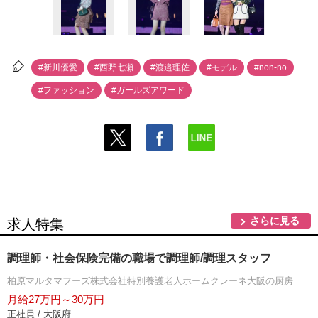
#新川優愛
#西野七瀬
#渡邉理佐
#モデル
#non-no
#ファッション
#ガールズアワード
さらに見る
求人特集
調理師・社会保険完備の職場で調理師/調理スタッフ
柏原マルタマフーズ株式会社特別養護老人ホームクレーネ大阪の厨房
月給27万円～30万円
正社員 / 大阪府