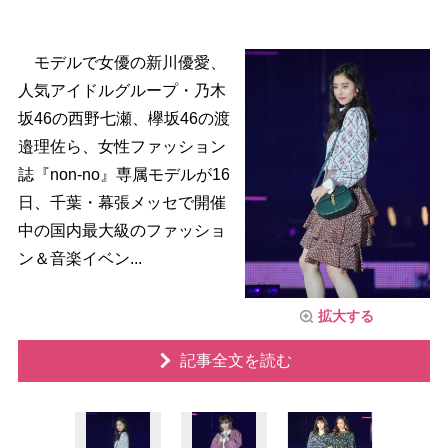
モデルで女優の新川優愛、
人気アイドルグループ・乃木
坂46の西野七瀬、欅坂46の渡
邉理佐ら、女性ファッション
誌『non-no』専属モデルが16
日、千葉・幕張メッセで開催
中の国内最大級のファッショ
ン＆音楽イベン...
拡大する
記事全文を読む