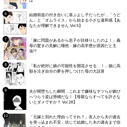
は
結婚前提の付き合いに喜ぶよし子だったが…「うど
ん」と「オムライス」から始まる小さな違和感【あ
なたが理解できません Vol.5】
「嫁に問題があるから息子が目移りしたのよ！」義
母の驚きの見解に唖然…嫁の高学歴が原因だと主
張!?
「私が絶対に娘の可能性を開花させる…！」娘に高
額を注ぎ自分の夢を押しつけた母の大誤算
夫が闇堕ちした瞬間…これまで嫌味なヤツらが媚び
へつらう姿は滑稽だな！【母親ならすべてを許さな
いとダメですか？ Vol.28】
「元嫁と別れた理由ってそれ？」友人から夫の過去
を突っ込まれ不安…信じて結婚した夫の過去まで信