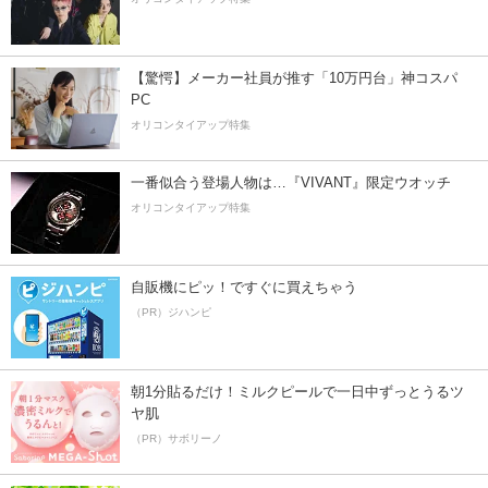
【驚愕】メーカー社員が推す「10万円台」神コスパ
PC
オリコンタイアップ特集
一番似合う登場人物は…『VIVANT』限定ウオッチ
オリコンタイアップ特集
自販機にピッ！ですぐに買えちゃう
（PR）ジハンピ
朝1分貼るだけ！ミルクピールで一日中ずっとうるツ
ヤ肌
（PR）サボリーノ