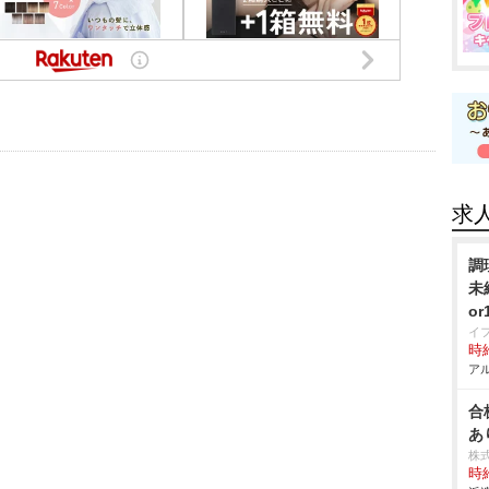
求
調
未
o
イ
時給
アル
合
あ
株
時給