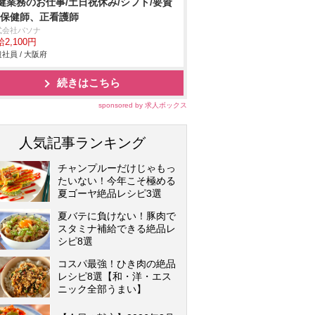
健業務のお仕事/土日祝休み/シフト/要資
:保健師、正看護師
式会社パソナ
2,100円
社員 / 大阪府
続きはこちら
sponsored by 求人ボックス
人気記事ランキング
チャンプルーだけじゃもっ
たいない！今年こそ極める
夏ゴーヤ絶品レシピ3選
夏バテに負けない！豚肉で
スタミナ補給できる絶品レ
シピ8選
コスパ最強！ひき肉の絶品
レシピ8選【和・洋・エス
ニック全部うまい】