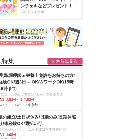
ンチェキなどプレゼント！
プレゼント特集
人特集
さらに見る
理員/調理師or栄養士免許をお持ちの方/
経験OK/週3日～ OK/WワークOK/15時
r16時まで
フスコヘルスケア株式会社/くりのみ保育園
1,300円～1,400円
バイト・パート / 東京都
板の組立/土日祝休み/日勤のみ/長期休暇
り/未経験OK/週払い可
式会社ジャパンクリエイト北日本事業統括部
1,350円