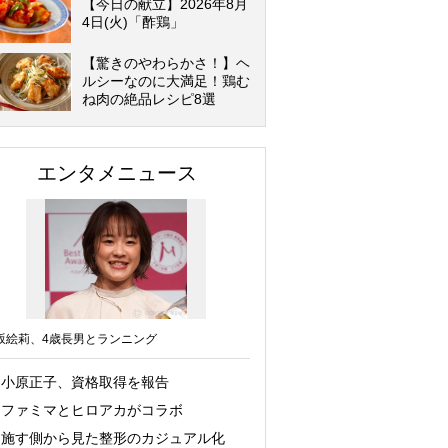
【今日の献立】2026年8月
4日(火)「酢鶏」
【驚きのやわらかさ！】ヘ
ルシーなのに大満足！鶏む
ね肉の絶品レシピ8選
エンタメニュース
坂絵莉、4歳長男とランニング
小原正子、資格取得を報告
ファミマとヒロアカがコラボ
施す側から見た整形のカジュアル化