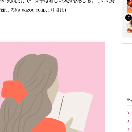
話や笑顔だけで仁菜子は新しい気持を感じる。この気持
!(amazon.co.jpより引用)
登