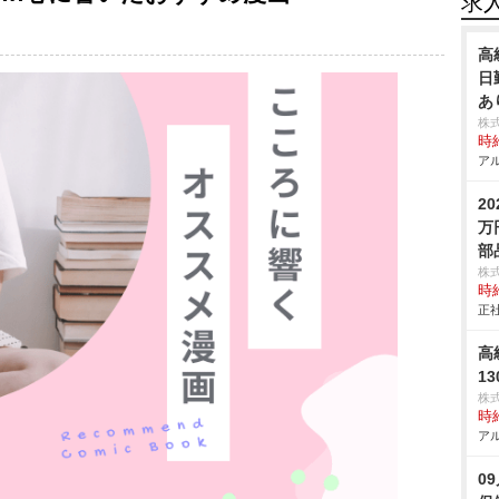
求
高
日
あ
株
時給
アル
2
万
部
株
時給
正社
高
1
株
時給
アル
0