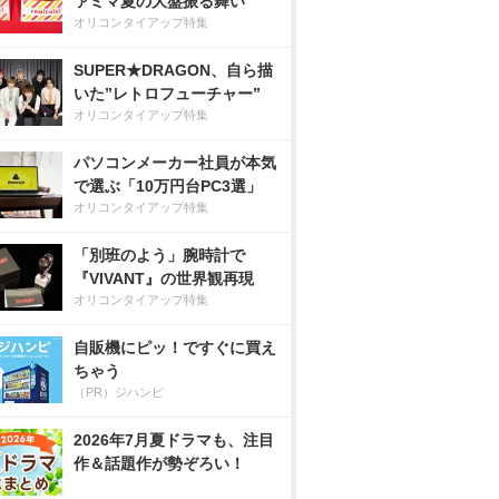
ァミマ夏の大盤振る舞い
オリコンタイアップ特集
SUPER★DRAGON、自ら描
いた”レトロフューチャー”
オリコンタイアップ特集
パソコンメーカー社員が本気
で選ぶ「10万円台PC3選」
オリコンタイアップ特集
「別班のよう」腕時計で
『VIVANT』の世界観再現
オリコンタイアップ特集
自販機にピッ！ですぐに買え
ちゃう
（PR）ジハンピ
2026年7月夏ドラマも、注目
作＆話題作が勢ぞろい！