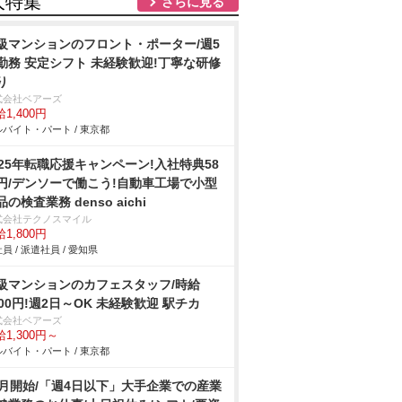
人特集
さらに見る
級マンションのフロント・ポーター/週5
勤務 安定シフト 未経験歓迎!丁寧な研修
り
式会社ベアーズ
1,400円
バイト・パート / 東京都
025年転職応援キャンペーン!入社特典58
円/デンソーで働こう!自動車工場で小型
品の検査業務 denso aichi
式会社テクノスマイル
1,800円
員 / 派遣社員 / 愛知県
級マンションのカフェスタッフ/時給
300円!週2日～OK 未経験歓迎 駅チカ
式会社ベアーズ
1,300円～
バイト・パート / 東京都
9月開始/「週4日以下」大手企業での産業