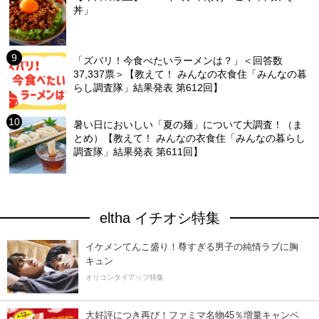
丼」
「ズバリ！今食べたいラーメンは？」＜回答数
37,337票＞【教えて！ みんなの衣食住「みんなの暮
らし調査隊」結果発表 第612回】
暑い日においしい「夏の麺」について大調査！（ま
とめ）【教えて！ みんなの衣食住「みんなの暮らし
調査隊」結果発表 第611回】
eltha イチオシ特集
イケメンてんこ盛り！尊すぎる男子の純情ラブに胸
キュン
オリコンタイアップ特集
大好評につき再び！ファミマ名物45％増量キャンペ