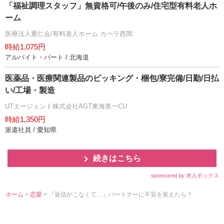
「福祉調理スタッフ」無資格可/午後のみ/住宅型有料老人ホ
ーム
医療法人重仁会/有料老人ホーム カペラ西岡
時給1,075円
アルバイト・パート / 北海道
医薬品・医療関連製品のピッキング・梱包/寮完備/日勤/日払
い/工場・製造
UTエージェント株式会社AGT東海第一CU
時給1,350円
派遣社員 / 愛知県
続きはこちら
sponsored by 求人ボックス
ホーム
>
恋愛
> 『返信がこなくて…』パートナーに不安を覚えたら？