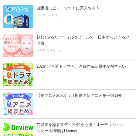
自販機にピッ！ですぐに買えちゃう
（PR）ジハンピ
朝1分貼るだけ！ミルクピールで一日中ずっとうるツ
ヤ肌
（PR）サボリーノ
2026年7月夏ドラマも、注目作＆話題作が勢ぞろい！
【夏アニメ2026】7月期夏の新アニメを一挙紹介！
芸能界を志す10代～20代を応援！オーディション・
スクール情報はDeview