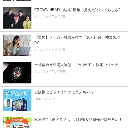
CROWN HEAD、結成1周年で見えた”バンドらしさ”
オリコンタイアップ特集
【驚愕】メーカー社員が推す「10万円台」神コスパ
PC
オリコンタイアップ特集
一番似合う登場人物は…『VIVANT』限定ウオッチ
オリコンタイアップ特集
自販機にピッ！ですぐに買えちゃう
（PR）ジハンピ
2026年7月夏ドラマも、注目作＆話題作が勢ぞろい！