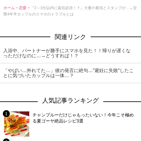
ホーム
>
恋愛
> 『2～3分以内に返信必須！？』大量の着信とスタンプが…→交
際4年半カップルのスマホのトラブルとは
関連リンク
入浴中、パートナーが勝手にスマホを見た！！帰りが遅くな
っただけなのに…→どうすれば！？
「やばい…外れてた…」彼の発言に絶句…”避妊に失敗”したこ
とに気づいたカップルは一体…？
人気記事ランキング
チャンプルーだけじゃもったいない！今年こそ極め
る夏ゴーヤ絶品レシピ3選