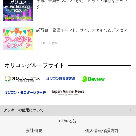
毎週の音楽ランキングから、ヒットの推移をチェッ
ク！
試写会、登壇イベント、サインチェキなどプレゼン
ト！
プレゼント特集
オリコングループサイト
クッキーの使用について
このサイトでは Cookie を使用して、ユーザーに合わせたコンテンツや広告の
elthaとは
表示、ソーシャル メディア機能の提供、広告の表示回数やクリック数の測定を
会社概要
個人情報保護方針
行っています。
また、ユーザーによるサイトの利用状況についても情報を収集し、ソーシャル