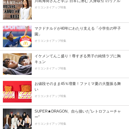
川島海荷さんと学ぶ 日常に潜む“人身取引”のリアル
オリコンタイアップ特集
マクドナルドが40年にわたり支える「小学生の甲子
園」
オリコンタイアップ特集
イケメンてんこ盛り！尊すぎる男子の純情ラブに胸
キュン
オリコンタイアップ特集
お値段そのまま45％増量！ファミマ夏の大盤振る舞
い
オリコンタイアップ特集
SUPER★DRAGON、自ら描いた”レトロフューチャ
ー”
オリコンタイアップ特集