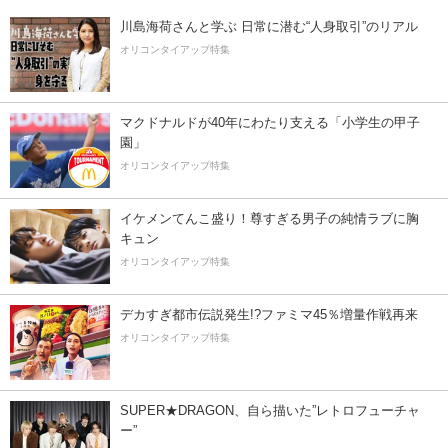
川島海荷さんと学ぶ 日常に潜む“人身取引”のリアル
オリコンタイアップ特集
マクドナルドが40年にわたり支える「小学生の甲子
園」
オリコンタイアップ特集
イケメンてんこ盛り！尊すぎる男子の純情ラブに胸
キュン
オリコンタイアップ特集
デカすぎ都市伝説発生!?ファミマ45％増量作戦再来
オリコンタイアップ特集
SUPER★DRAGON、自ら描いた”レトロフューチャ
ー”