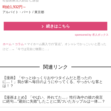
社会医療法人財団 仁医会
時給1,932円～
アルバイト・パート / 東京都
続きはこちら
sponsored by 求人ボックス
ホーム
>
コラム
> マイホーム購入での“盲点”。オシャレでかっこいいと思った
けど…→「今では完全に物置に…」
関連リンク
【漫画】「やっとゆっくりおやつタイムだと思ったの
に…！」我が家へ毎日のようにやってくる、やっかいな客と
は！？
【漫画まとめ】「やばい、外れてた…」性行為中の彼の発言
に絶句…”避妊に失敗”したことに気づいたカップルは一体…？