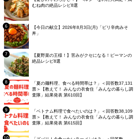
むね肉の絶品レシピ8選
【今日の献立】2026年8月3日(月)「ピリ辛肉みそ
丼」
【夏野菜の王様！】苦みがクセになる！ピーマンの
絶品レシピ8選
「夏の麺料理、食べる時間帯は？」＜回答数37,131
票＞【教えて！ みんなの衣食住「みんなの暮らし調
査隊」結果発表 第610回】
「ベトナム料理で食べたいのは？」＜回答数38,109
票＞【教えて！ みんなの衣食住「みんなの暮らし調
査隊」結果発表 第615回】