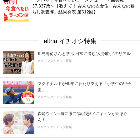
「ズバリ！今食べたいラーメンは？」＜回答数
37,337票＞【教えて！ みんなの衣食住「みんなの暮
らし調査隊」結果発表 第612回】
eltha イチオシ特集
川島海荷さんと学ぶ 日常に潜む“人身取引”のリアル
オリコンタイアップ特集
マクドナルドが40年にわたり支える「小学生の甲子
園」
オリコンタイアップ特集
森崎ウィン×向井康二“両片思い”にキュンが止まら
ん！
オリコンタイアップ特集