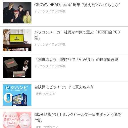
CROWN HEAD、結成1周年で見えた”バンドらしさ”
オリコンタイアップ特集
パソコンメーカー社員が本気で選ぶ「10万円台PC3
選」
オリコンタイアップ特集
「別班のよう」腕時計で『VIVANT』の世界観再現
オリコンタイアップ特集
自販機にピッ！ですぐに買えちゃう
（PR）ジハンピ
朝1分貼るだけ！ミルクピールで一日中ずっとうるツ
ヤ肌
（PR）サボリーノ