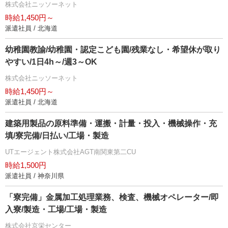
株式会社ニッソーネット
時給1,450円～
派遣社員 / 北海道
幼稚園教諭/幼稚園・認定こども園/残業なし・希望休が取り
すい/1日4h～/週3～OK
株式会社ニッソーネット
時給1,450円～
派遣社員 / 北海道
建築用製品の原料準備・運搬・計量・投入・機械操作・充
填/寮完備/日払い/工場・製造
UTエージェント株式会社AGT南関東第二CU
時給1,500円
派遣社員 / 神奈川県
「寮完備」金属加工処理業務、検査、機械オペレーター/即
入寮/製造・工場/工場・製造
株式会社京栄センター