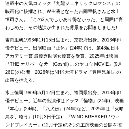
連載中の人気コミック『九龍ジェネリックロマンス』の
映画化に抜擢され、W主演となった吉岡里帆さんと水上
恒司さん。「この2人でしかあり得なかった」と周囲に言
わしめた、その熱演が生まれた背景をお聞きしました!
吉岡里帆1993年1月15日生まれ、京都府出身。2013年俳
優デビュー。出演映画『正体』(24年)では、第48回日本
アカデミー賞 最優秀助演女優賞を受賞。2025年は映画
『THE オリバーな犬、(Gosh!!) このヤロウ MOVIE』(9月
26日)の公開、2026年はNHK大河ドラマ『豊臣兄弟!』の
出演を控える。
水上恒司1999年5月12日生まれ、福岡県出身。2018年俳
優デビュー。近年の出演作はドラマ『怪物』(24年)、映画
『本心』(24年)、『八犬伝』(24年)など。2025年は『火喰
鳥を、喰う』(10月3日予定)、『WIND BREAKER / ウィ
ンドブレイカー』(12月予定)の2つの主演映画の公開を控