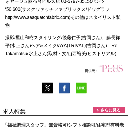
ォヤージュ麻布台ヒルズ店 03-5797-8515)パンツ
\50,600(サスクワァッチファブリックス/ドワグラフ
http://www.sasquatchfabrix.com)その他はスタイリスト私
物
撮影/屋山和樹スタイリング/後藤仁子(吉岡さん)、藤長祥
平(水上さん)ヘア&メイク/AYA(TRIVAL)(吉岡さん)、Rei
Takamatsu(水上さん)取材・文/山西裕美(ヒストリアル)
提供元：
さらに見る
求人特集
「福祉調理スタッフ」無資格可/シフト相談可/住宅型有料老