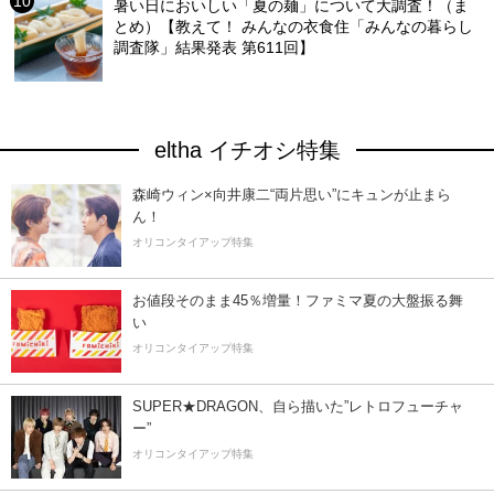
暑い日においしい「夏の麺」について大調査！（ま
とめ）【教えて！ みんなの衣食住「みんなの暮らし
調査隊」結果発表 第611回】
eltha イチオシ特集
森崎ウィン×向井康二“両片思い”にキュンが止まら
ん！
オリコンタイアップ特集
お値段そのまま45％増量！ファミマ夏の大盤振る舞
い
オリコンタイアップ特集
SUPER★DRAGON、自ら描いた”レトロフューチャ
ー”
オリコンタイアップ特集