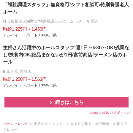
「福祉調理スタッフ」無資格可/シフト相談可/特別養護老人
ホーム
社会福祉法人湖聖会/特別養護老人ホーム ラスール長沢
時給1,225円～1,463円
アルバイト・パート / 神奈川県
主婦さん活躍中のホールスタッフ!週1日～&3h～OK/残業な
し/扶養内OK/絶品まかないが1円/宮前商店/ラーメン店のホ
ール
町田商店 宮前店
時給1,250円～1,563円
アルバイト・パート / 神奈川県
続きはこちら
sponsored by 求人ボックス
ホーム
>
レシピ
＞ 美肌やダイエットに！ 黒大豆で作る「黒豆味噌」の作り方
とレシピ