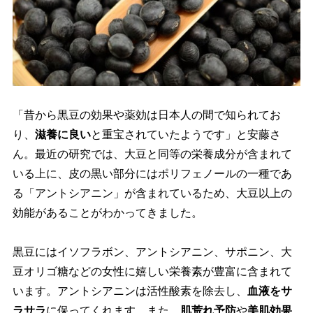
「昔から黒豆の効果や薬効は日本人の間で知られてお
り、
滋養に良い
と重宝されていたようです」と安藤さ
ん。最近の研究では、大豆と同等の栄養成分が含まれて
いる上に、皮の黒い部分にはポリフェノールの一種であ
る「アントシアニン」が含まれているため、大豆以上の
効能があることがわかってきました。
黒豆にはイソフラボン、アントシアニン、サポニン、大
豆オリゴ糖などの女性に嬉しい栄養素が豊富に含まれて
います。アントシアニンは活性酸素を除去し、
血液をサ
ラサラ
に保ってくれます。また、
肌荒れ予防
美肌効果