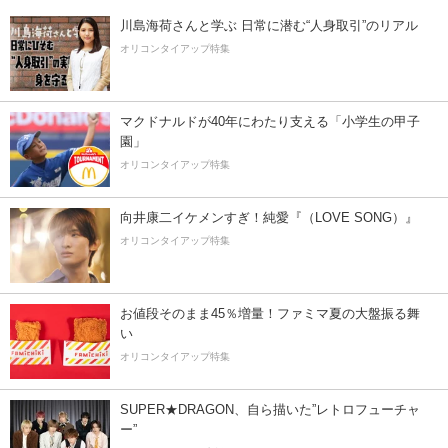
川島海荷さんと学ぶ 日常に潜む“人身取引”のリアル
オリコンタイアップ特集
マクドナルドが40年にわたり支える「小学生の甲子
園」
オリコンタイアップ特集
向井康二イケメンすぎ！純愛『（LOVE SONG）』
オリコンタイアップ特集
お値段そのまま45％増量！ファミマ夏の大盤振る舞
い
オリコンタイアップ特集
SUPER★DRAGON、自ら描いた”レトロフューチャ
ー”