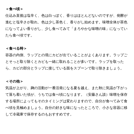
＜食べ頃＞
仕込み直後は塩辛く、色は白っぽく、香りはほとんどないのですが、発酵が
進むと塩辛さが取れ、色は少し茶色く、香りがし始めます。味噌全体が茶色
になってよい香りがし、少し食べてみて「まろやかな味噌の味」になってい
たら食べ頃です。
＜食べる時＞
容器の内側、ラップとの境にカビが出ていることがよくあります。ラップご
とそっと取り除くとカビも一緒に取れることが多いです。ラップを取った
ら、カビの部分とラップに接している面をスプーンで取り除きましょう。
＜その他＞
気温が上がり、麹の活動が一番活発になる夏を越え、また秋に気温が下がっ
て落ち着いた頃が、うちでは食べ頃になります。（安藤さん談）味噌を保存
する場所によってもそのタイミングは変わりますので、自分が食べてみて食
べ頃を見極めましょう。自分の好きな味になったところで、小さな容器に移
して冷蔵庫で保存するのもおすすめです。