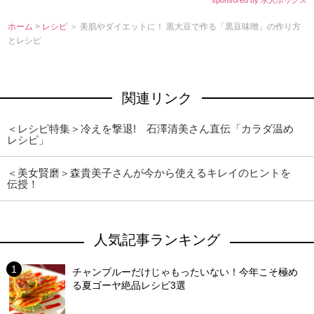
sponsored by 求人ボックス
ホーム
>
レシピ
＞ 美肌やダイエットに！ 黒大豆で作る「黒豆味噌」の作り方
とレシピ
関連リンク
＜レシピ特集＞冷えを撃退! 石澤清美さん直伝「カラダ温め
レシピ」
＜美女賢磨＞森貴美子さんが今から使えるキレイのヒントを
伝授！
人気記事ランキング
チャンプルーだけじゃもったいない！今年こそ極め
る夏ゴーヤ絶品レシピ3選