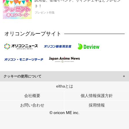
試写会、登壇イベント、サインチェキなどプレゼン
ト！
プレゼント特集
オリコングループサイト
クッキーの使用について
このサイトでは Cookie を使用して、ユーザーに合わせたコンテンツや広告の
elthaとは
表示、ソーシャル メディア機能の提供、広告の表示回数やクリック数の測定を
会社概要
個人情報保護方針
行っています。
また、ユーザーによるサイトの利用状況についても情報を収集し、ソーシャル
お問い合わせ
採用情報
メディアや広告配信、データ解析の各パートナーに提供しています。
各パートナーは、この情報とユーザーが各パートナーに提供した他の情報や、
© oricon ME inc.
ユーザーが各パートナーのサービスを使用したときに収集した他の情報を組み
合わせて使用することがあります。