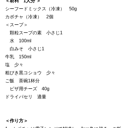
＜材料 1人分 ＞
シーフードミックス（冷凍） 50g
カボチャ（冷凍） 2個
＜スープ＞
顆粒スープの素 小さじ1
水 100ml
白みそ 小さじ1
牛乳 150ml
塩 少々
粗びき黒コショウ 少々
ご飯 茶碗1杯分
ピザ用チーズ 40g
ドライパセリ 適量
＜作り方＞