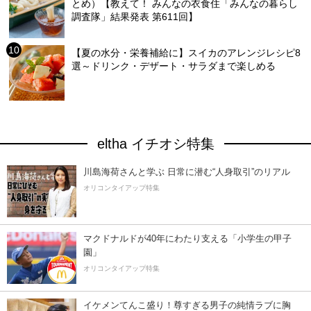
とめ）【教えて！ みんなの衣食住「みんなの暮らし
調査隊」結果発表 第611回】
【夏の水分・栄養補給に】スイカのアレンジレシピ8
選～ドリンク・デザート・サラダまで楽しめる
eltha イチオシ特集
川島海荷さんと学ぶ 日常に潜む“人身取引”のリアル
オリコンタイアップ特集
マクドナルドが40年にわたり支える「小学生の甲子
園」
オリコンタイアップ特集
イケメンてんこ盛り！尊すぎる男子の純情ラブに胸