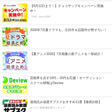
【8月12日まで！】チョコザップキャンペーン実施
中！
（PR）chocoZAP
2026年7月夏ドラマも、注目作＆話題作が勢ぞろい！
【夏アニメ2026】7月期夏の新アニメを一挙紹介！
芸能界を志す10代～20代を応援！オーディション・
スクール情報はDeview
漫画読み放題サブスクおすすめ11選【徹底比較】
オリコン顧客満足度ランキング