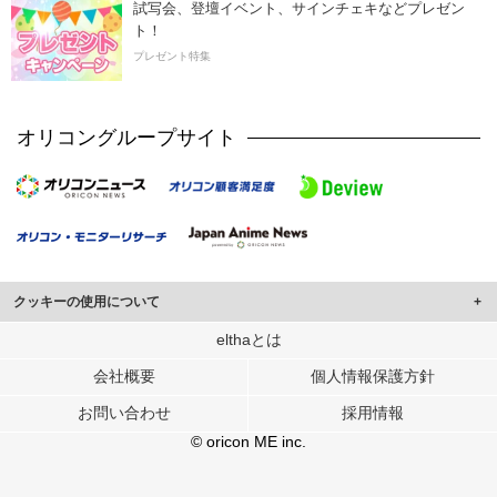
試写会、登壇イベント、サインチェキなどプレゼン
ト！
プレゼント特集
オリコングループサイト
クッキーの使用について
このサイトでは Cookie を使用して、ユーザーに合わせたコンテンツや広告の
elthaとは
表示、ソーシャル メディア機能の提供、広告の表示回数やクリック数の測定を
会社概要
個人情報保護方針
行っています。
また、ユーザーによるサイトの利用状況についても情報を収集し、ソーシャル
お問い合わせ
採用情報
メディアや広告配信、データ解析の各パートナーに提供しています。
各パートナーは、この情報とユーザーが各パートナーに提供した他の情報や、
© oricon ME inc.
ユーザーが各パートナーのサービスを使用したときに収集した他の情報を組み
合わせて使用することがあります。