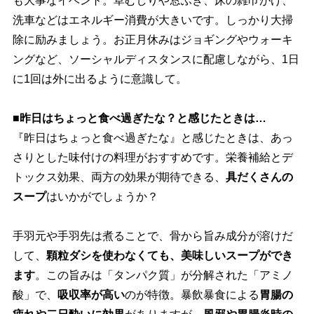
も大事なイベント。草むしりや窓ふき、床の雑巾がけ、
洗車などはエネルギー消費が大きいです。しっかり大掃
除に励みましょう。お正月休みはジョギングやウォーキ
ングなど、ソーシャルディスタンスに配慮しながら、1日
に1回は外に出るように意識して。
■昨日はちょっと食べ過ぎたな？と感じたときは…
『昨日はちょっと食べ過ぎたな』と感じたときは、あっ
さりとした味付けの料理がおすすめです。栄養補給とデ
トックス効果、両方の効果が期待できる、
具だくさんの
スープ
はいかがでしょうか？
手羽元や手羽先は煮ることで、骨から旨み成分が溶けだ
して、
顆粒ダシを使わなくても、美味しいスープができ
ます
。この旨みは「タンパク質」が分解された「アミノ
酸」で、
吸収率が高い
のが特徴。暴飲暴食による
胃腸の