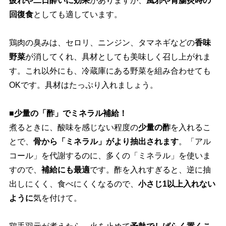
疲れや二日酔いに効果
がありますが、
風邪や胃腸炎時の
回復食
としても適しています。
鶏肉の臭みは、セロリ、ニンジン、タマネギなどの
香味
野菜
が消してくれ、具材としても美味しく召し上がれま
す。これ以外にも、冷蔵庫にある野菜を組み合わせても
OKです。具材はたっぷり入れましょう。
■少量の「酢」でミネラル補給！
煮るときに、酸味を感じない程度の
少量の酢
を入れるこ
とで、
骨から「ミネラル」がより抽出されます
。「アル
コール」を代謝するのに、多くの「ミネラル」を使いま
すので、
補給にも最適
です。酢を入れすぎると、逆に抽
出しにくく、食べにくくなるので、
小さじ1以上入れない
ように
気を付けて。