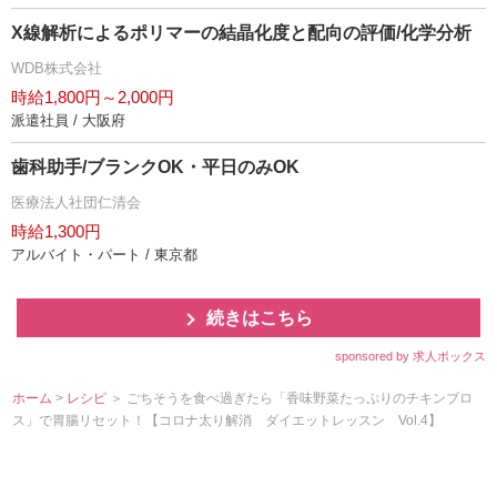
X線解析によるポリマーの結晶化度と配向の評価/化学分析
WDB株式会社
時給1,800円～2,000円
派遣社員 / 大阪府
歯科助手/ブランクOK・平日のみOK
医療法人社団仁清会
時給1,300円
アルバイト・パート / 東京都
続きはこちら
sponsored by 求人ボックス
ホーム
>
レシピ
＞ ごちそうを食べ過ぎたら「香味野菜たっぷりのチキンブロ
ス」で胃腸リセット！【コロナ太り解消 ダイエットレッスン Vol.4】