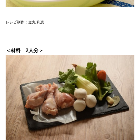
レシピ制作：金丸 利恵
＜材料 2人分＞