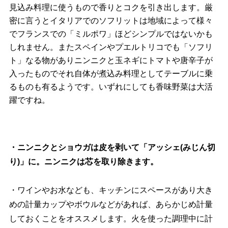
見込み料理に使うもので香りとコクを引き出します。厳
密に言うとイタリアでのソフリットは地域によって様々
でフランスでの「ミルポワ」ほどシンプルではないかも
しれません。またスペインやプエルトリコでも「ソフリ
ト」なる物がありニンニクと玉ネギにトマトや唐辛子が
入ったものでそれ自体が煮込み料理としてテーブルに乗
るものも有るようです。いずれにしても香味野菜は大活
躍ですね。
・ニンニクとショウガは皮を剥いて「アッシェ(みじん切
り)」に。ニンニクは芯を取り除きます。
・ワインやお水なども、キッチンにスペースがあり大き
めの計量カップやボウルなどがあれば、あらかじめ計量
しておくことをオススメします。火を使った調理中に計