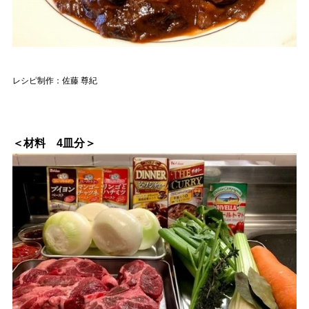
レシピ制作：佐藤 尊紀
＜材料 4皿分＞