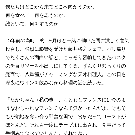
僕たちはどこから来てどこへ向かうのか。
何を食べて、何を思うのか。
誰といて、何をするのか。
15年前の当時、約1ヶ月ほど一緒に働いた間に激しく意気
投合し、強烈に影響を受けた藤井将之シェフ。パリ帰り
でたくさんの面白い話と、こっそり密輸してきたバスク
のチョリソーを小出しにしてくる、ずんぐりむっくりの
髭面で、八重歯がチャーミングな天才料理人。この日も
深夜にワインを飲みながら料理の話は続いた。
「たかちゃん（私の事）、もともとフランスには今のよ
うなおしゃれなフレンチなんて無かったんだよ。そもそ
もが領地を奪い合う野蛮な国で、食事だってローストが
ほとんど。それも一度にテーブルに出され、食事だって
手掴みで食べていたんだ。それでね…」