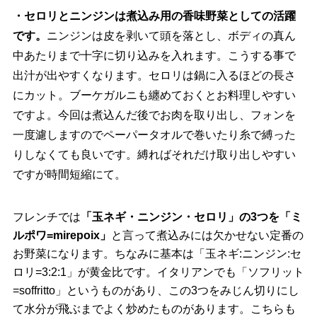
・セロリとニンジンは煮込み用の香味野菜としての活躍
です。
ニンジンは皮を剥いて頭を落とし、ボディの真ん
中あたりまで十字に切り込みを入れます。こうする事で
出汁が出やすくなります。セロリは鍋に入るほどの長さ
にカット。ブーケガルニも纏めておくとお料理しやすい
ですよ。今回は煮込んだ後でお肉を取り出し、フォンを
一度濾しますのでペーパータオルで巻いたり糸で縛った
りしなくても良いです。縛ればそれだけ取り出しやすい
ですが時間短縮にて。
フレンチでは
「玉ネギ・ニンジン・セロリ」の3つを「ミ
ルポワ=mirepoix」
と言って煮込みには欠かせない定番の
お野菜になります。ちなみに基本は「玉ネギ:ニンジン:セ
ロリ=3:2:1」が黄金比です。イタリアンでも「ソフリット
=soffritto」というものがあり、この3つをみじん切りにし
て水分が飛ぶまでよく炒めたものがあります。こちらも