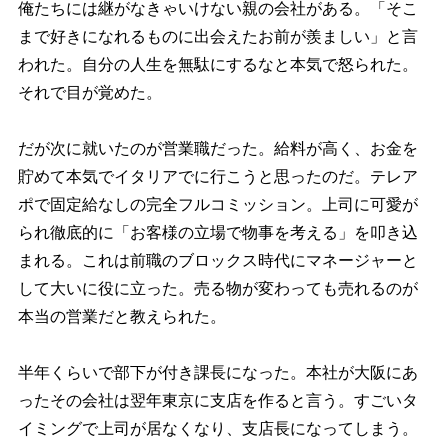
俺たちには継がなきゃいけない親の会社がある。「そこ
まで好きになれるものに出会えたお前が羨ましい」と言
われた。自分の人生を無駄にするなと本気で怒られた。
それで目が覚めた。
だが次に就いたのが営業職だった。給料が高く、お金を
貯めて本気でイタリアでに行こうと思ったのだ。テレア
ポで固定給なしの完全フルコミッション。上司に可愛が
られ徹底的に「お客様の立場で物事を考える」を叩き込
まれる。これは前職のブロックス時代にマネージャーと
して大いに役に立った。売る物が変わっても売れるのが
本当の営業だと教えられた。
半年くらいで部下が付き課長になった。本社が大阪にあ
ったその会社は翌年東京に支店を作ると言う。すごいタ
イミングで上司が居なくなり、支店長になってしまう。