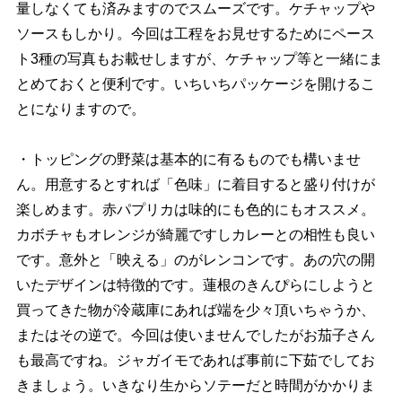
量しなくても済みますのでスムーズです。ケチャップ
ソースもしかり。今回は工程をお見せするためにペース
ト3種の写真もお載せしますが、ケチャップ等と一緒にま
とめておくと便利です。いちいちパッケージを開けるこ
とになりますので。
・トッピングの野菜は基本的に有るものでも構いませ
ん。用意するとすれば「色味」に着目すると盛り付けが
楽しめます。赤パプリカは味的にも色的にもオススメ。
カボチャもオレンジが綺麗ですしカレーとの相性も良い
です。意外と「映える」のがレンコンです。あの穴の開
いたデザインは特徴的です。蓮根のきんぴらにしようと
買ってきた物が冷蔵庫にあれば端を少々頂いちゃうか、
またはその逆で。今回は使いませんでしたがお茄子さん
も最高ですね。ジャガイモであれば事前に下茹でしてお
きましょう。いきなり生からソテーだと時間がかかりま