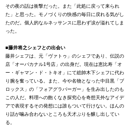
その夜の話は衝撃だった。また「此処に戻って来られ
た」と思った。モノづくりの快感の毎日に戻れる気がし
たのだ。個人的なルネッサンスに思わず涙が溢れてしま
った。
■藤井将之シェフとの出会い
藤井シェフは、元「ヴァトゥ」のシェフであり、伝説の
店「オーバカナル1号店」の出身だ。現在は恵比寿「オ
ー・ギャマン・ド・トキオ」にて総帥木下シェフに代わ
り腕を奮っている。また、今や名物となった中目黒「ブ
ロックス」の「フォアグラバーガー」を生み出したのも
この人だ。料理への飽くなき探究心を奇想天外なアイデ
アで表現するその発想には誰もついて行けない。ほんの
り話が噛み合わないところも天才ぶりを醸し出してい
る。