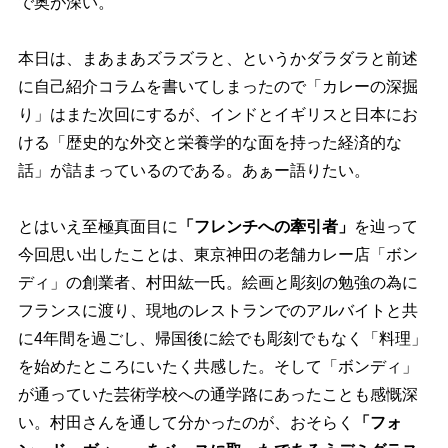
で奥が深い。
本日は、まあまあズラズラと、というかダラダラと前述
に自己紹介コラムを書いてしまったので「カレーの深掘
り」はまた次回にするが、インドとイギリスと日本にお
ける「歴史的な外交と栄養学的な面を持った経済的な
話」が詰まっているのである。あぁー語りたい。
とはいえ至極真面目に
「フレンチへの牽引者」
を辿って
今回思い出したことは、東京神田の老舗カレー店「ボン
ディ」の創業者、村田紘一氏。絵画と彫刻の勉強の為に
フランスに渡り、現地のレストランでのアルバイトと共
に4年間を過ごし、帰国後に絵でも彫刻でもなく「料理」
を始めたところにいたく共感した。そして「ボンディ」
が通っていた芸術学校への通学路にあったことも感慨深
い。村田さんを通して分かったのが、おそらく
「フォ