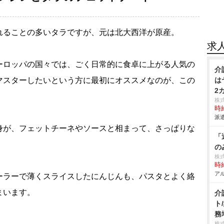
れることの多いタラですが、元は北大西洋が原産。
求
ーロッパの国々では、ごく日常的に食卓に上がる人気の
介
マスターしたいという方に最初にオススメなのが、この
は
2
株
時給
派遣
身が、フェットチーネやソースと相まって、さっぱりな
「
の
株
時給
アル
ーラーで薄くスライスしたにんじんも、パスタとよく絡
まいます。
介
ト
務
株