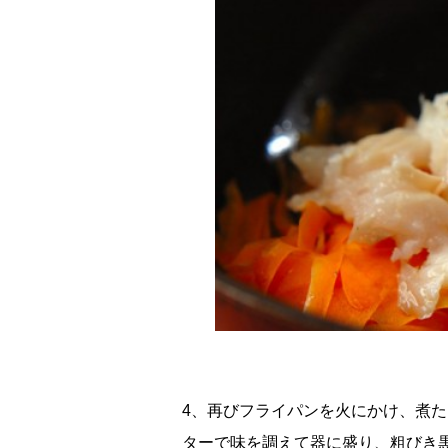
4、再びフライパンを火にかけ、煮
ターで味を調えて器に盛り、粗びき