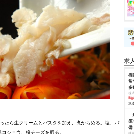
求
看
常
多
株
時給
派遣
「
須
たったら生クリームとパスタを加え、煮からめる。塩、バ
備
黒コショウ、粉チーズを振る。
社