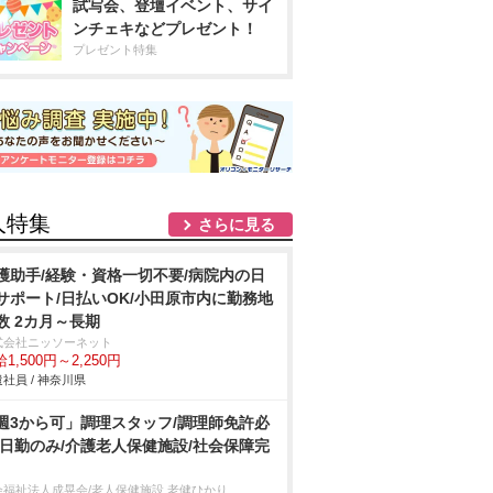
試写会、登壇イベント、サイ
ンチェキなどプレゼント！
プレゼント特集
人特集
さらに見る
護助手/経験・資格一切不要/病院内の日
サポート/日払いOK/小田原市内に勤務地
数 2カ月～長期
式会社ニッソーネット
1,500円～2,250円
社員 / 神奈川県
週3から可」調理スタッフ/調理師免許必
/日勤のみ/介護老人保健施設/社会保障完
会福祉法人成晃会/老人保健施設 老健ひかり