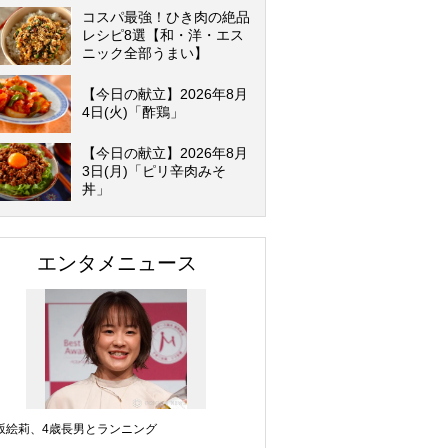
コスパ最強！ひき肉の絶品
レシピ8選【和・洋・エス
ニック全部うまい】
【今日の献立】2026年8月
4日(火)「酢鶏」
【今日の献立】2026年8月
3日(月)「ピリ辛肉みそ
丼」
エンタメニュース
坂絵莉、4歳長男とランニング