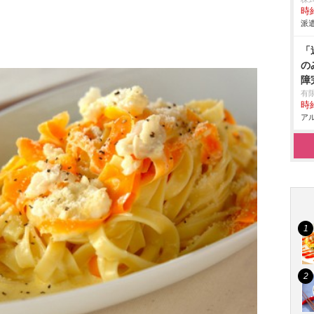
時給
派遣
「
の
障
有
時給
アル