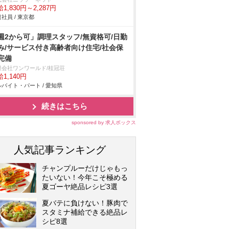
1,830円～2,287円
社員 / 東京都
週2から可」調理スタッフ/無資格可/日勤
み/サービス付き高齢者向け住宅/社会保
完備
限会社ワンワールド/桂冠荘
1,140円
バイト・パート / 愛知県
続きはこちら
sponsored by 求人ボックス
人気記事ランキング
チャンプルーだけじゃもっ
たいない！今年こそ極める
夏ゴーヤ絶品レシピ3選
夏バテに負けない！豚肉で
スタミナ補給できる絶品レ
シピ8選