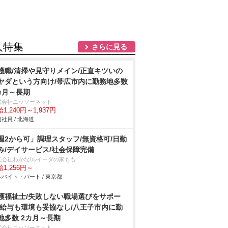
人特集
さらに見る
護職/清掃や見守りメイン/正直キツいの
ヤダという方向け/帯広市内に勤務地多数
カ月～長期
式会社ニッソーネット
1,240円～1,937円
社員 / 北海道
週2から可」調理スタッフ/無資格可/日勤
み/デイサービス/社会保障完備
式会社わかな/ルイーダの家もも
1,256円～
バイト・パート / 東京都
護福祉士/失敗しない職場選びをサポー
/給与も環境も妥協なし/八王子市内に勤
地多数 2カ月～長期
式会社ニッソーネット