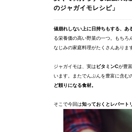
のジャガイモレシピ」
値崩れしない上に日持ちもする、あ
る栄養価の高い野菜の一つ。もちろ
なじみの家庭料理がたくさんありま
ジャガイモは、実は
ビタミンC
が豊
います。またでんぷんを豊富に含む
ど頼りになる食材。
そこで今回は
知っておくとレパート