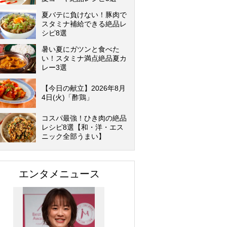
夏バテに負けない！豚肉で
スタミナ補給できる絶品レ
シピ8選
暑い夏にガツンと食べた
い！スタミナ満点絶品夏カ
レー3選
【今日の献立】2026年8月
4日(火)「酢鶏」
コスパ最強！ひき肉の絶品
レシピ8選【和・洋・エス
ニック全部うまい】
エンタメニュース