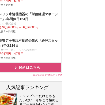
給27万円～50万円
員 / 東京都
ンフラ水処理機器の「財務経理マネージ
ー」/年間休日124日
ムコン株式会社
46万9,000円～56万9,000円
員 / 神奈川県
長安定を実現不動産企業の「経理スタッ
」/年休116日
ロサワコーポレーション株式会社
給24万円～40万円
員 / 神奈川県
続きはこちら
sponsored by 求人ボックス
人気記事ランキング
チャンプルーだけじゃもっ
たいない！今年こそ極める
夏ゴーヤ絶品レシピ3選