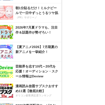
朝1分貼るだけ！ミルクピー
ルで一日中ずっとうるツヤ肌
（PR）サボリーノ
2026年7月夏ドラマも、注目
作＆話題作が勢ぞろい！
【夏アニメ2026】7月期夏の
新アニメを一挙紹介！
芸能界を志す10代～20代を
応援！オーディション・スク
ール情報はDeview
漫画読み放題サブスクおすす
め11選【徹底比較】
オリコン顧客満足度ランキング