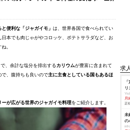
ると便利な「ジャガイモ」
は、世界各国で食べられてい
ん日本でも肉じゃがやコロッケ、ポテトサラダなど、お
すね。
富で、余計な塩分を排出する
カリウム
が豊富に含まれて
求
ので、腹持ちも良いので
主に主食としている国もあるほ
「
リ
Yt
月
リーが広がる世界のジャガイモ料理
をご紹介します。
正社
未
の
in