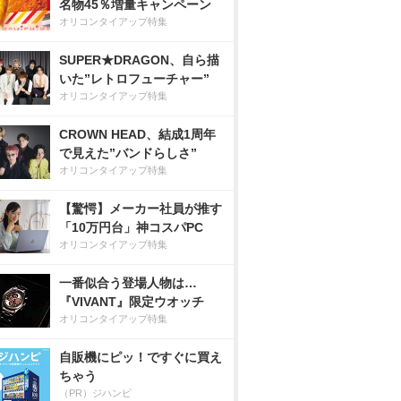
名物45％増量キャンペーン
オリコンタイアップ特集
SUPER★DRAGON、自ら描
いた”レトロフューチャー”
オリコンタイアップ特集
CROWN HEAD、結成1周年
で見えた”バンドらしさ”
オリコンタイアップ特集
【驚愕】メーカー社員が推す
「10万円台」神コスパPC
オリコンタイアップ特集
一番似合う登場人物は…
『VIVANT』限定ウオッチ
オリコンタイアップ特集
自販機にピッ！ですぐに買え
ちゃう
（PR）ジハンピ