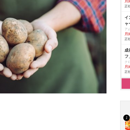
月
正社
イ
ャ
ア
月給
正社
成
フ
ク
月
正社