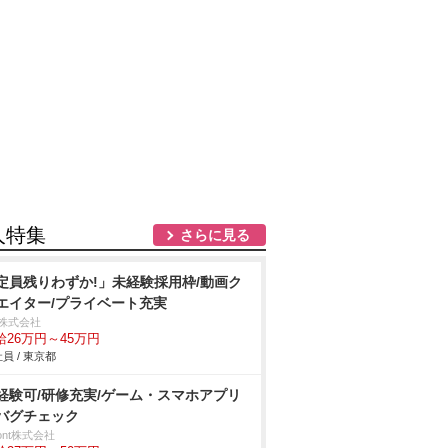
人特集
さらに見る
定員残りわずか!」未経験採用枠/動画ク
エイター/プライベート充実
s株式会社
給26万円～45万円
員 / 東京都
経験可/研修充実/ゲーム・スマホアプリ
バグチェック
front株式会社