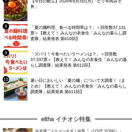
【今日の献立】2026年8月3日(月)「ピリ辛肉みそ
丼」
「夏の麺料理、食べる時間帯は？」＜回答数37,131
票＞【教えて！ みんなの衣食住「みんなの暮らし調
査隊」結果発表 第610回】
「ズバリ！今食べたいラーメンは？」＜回答数
37,337票＞【教えて！ みんなの衣食住「みんなの暮
らし調査隊」結果発表 第612回】
暑い日においしい「夏の麺」について大調査！（ま
とめ）【教えて！ みんなの衣食住「みんなの暮らし
調査隊」結果発表 第611回】
eltha イチオシ特集
向井康二イケメンすぎ！純愛『（LOVE SONG）』