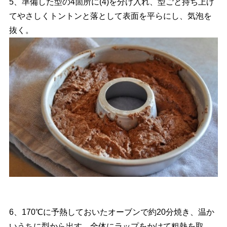
5、準備した型の4箇所に(4)を分け入れ、型ごと持ち上げ
てやさしくトントンと落として表面を平らにし、気泡を
抜く。
6、170℃に予熱しておいたオーブンで約20分焼き、温か
いうちに型から出す。全体にラップをかけて粗熱を取