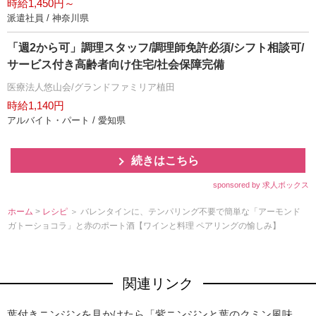
時給1,450円～
派遣社員 / 神奈川県
「週2から可」調理スタッフ/調理師免許必須/シフト相談可/
サービス付き高齢者向け住宅/社会保障完備
医療法人悠山会/グランドファミリア植田
時給1,140円
アルバイト・パート / 愛知県
続きはこちら
sponsored by 求人ボックス
ホーム
>
レシピ
＞ バレンタインに、テンパリング不要で簡単な「アーモンド
ガトーショコラ」と赤のポート酒【ワインと料理 ペアリングの愉しみ】
関連リンク
葉付きニンジンを見かけたら「紫ニンジンと葉のクミン風味