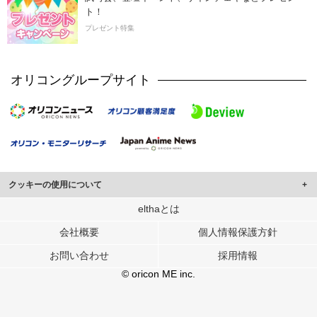
ト！
プレゼント特集
オリコングループサイト
クッキーの使用について
このサイトでは Cookie を使用して、ユーザーに合わせたコンテンツや広告の
elthaとは
表示、ソーシャル メディア機能の提供、広告の表示回数やクリック数の測定を
会社概要
個人情報保護方針
行っています。
また、ユーザーによるサイトの利用状況についても情報を収集し、ソーシャル
お問い合わせ
採用情報
メディアや広告配信、データ解析の各パートナーに提供しています。
各パートナーは、この情報とユーザーが各パートナーに提供した他の情報や、
© oricon ME inc.
ユーザーが各パートナーのサービスを使用したときに収集した他の情報を組み
合わせて使用することがあります。