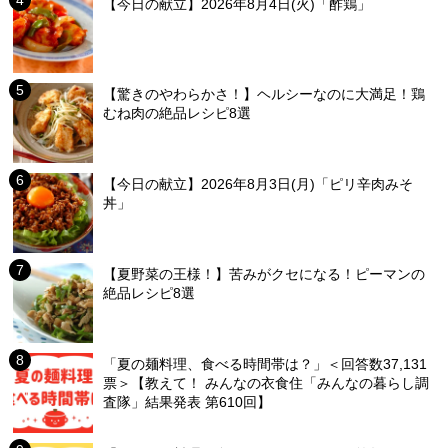
【今日の献立】2026年8月4日(火)「酢鶏」
【驚きのやわらかさ！】ヘルシーなのに大満足！鶏
むね肉の絶品レシピ8選
【今日の献立】2026年8月3日(月)「ピリ辛肉みそ
丼」
【夏野菜の王様！】苦みがクセになる！ピーマンの
絶品レシピ8選
「夏の麺料理、食べる時間帯は？」＜回答数37,131
票＞【教えて！ みんなの衣食住「みんなの暮らし調
査隊」結果発表 第610回】