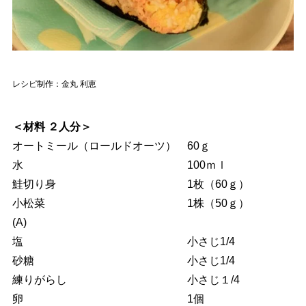
レシピ制作：金丸 利恵
＜材料 ２人分＞
オートミール（ロールドオーツ） 60ｇ
水 100ｍｌ
鮭切り身 1枚（60ｇ）
小松菜 1株（50ｇ）
(A)
塩 小さじ1/4
砂糖 小さじ1/4
練りがらし 小さじ１/4
卵 1個