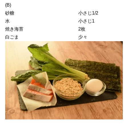
(B)
砂糖 小さじ1/2
水 小さじ1
焼き海苔 2枚
白ごま 少々