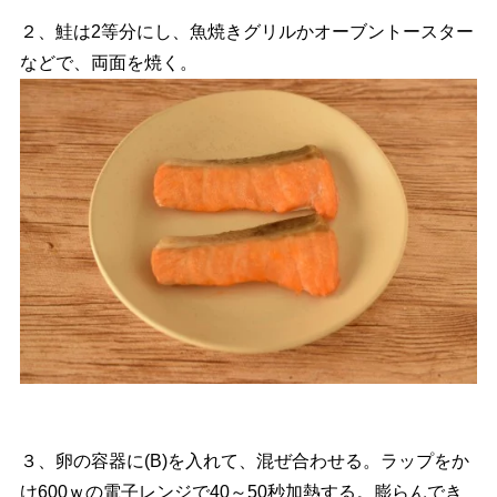
２、鮭は2等分にし、魚焼きグリルかオーブントースター
などで、両面を焼く。
３、卵の容器に(B)を入れて、混ぜ合わせる。ラップをか
け600ｗの電子レンジで40～50秒加熱する。膨らんでき