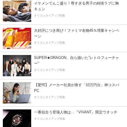
イケメンてんこ盛り！尊すぎる男子の純情ラブに胸
キュン
オリコンタイアップ特集
大好評につき再び！ファミマ名物45％増量キャンペ
ーン
オリコンタイアップ特集
SUPER★DRAGON、自ら描いた”レトロフューチャ
ー”
オリコンタイアップ特集
【驚愕】メーカー社員が推す「10万円台」神コスパ
PC
オリコンタイアップ特集
一番似合う登場人物は…『VIVANT』限定ウオッチ
オリコンタイアップ特集