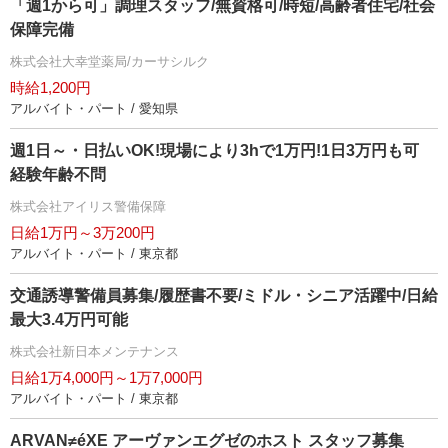
「週1から可」調理スタッフ/無資格可/時短/高齢者住宅/社会
保障完備
株式会社大幸堂薬局/カーサシルク
時給1,200円
アルバイト・パート / 愛知県
週1日～・日払いOK!現場により3hで1万円!1日3万円も可
経験年齢不問
株式会社アイリス警備保障
日給1万円～3万200円
アルバイト・パート / 東京都
交通誘導警備員募集/履歴書不要/ミドル・シニア活躍中/日給
最大3.4万円可能
株式会社新日本メンテナンス
日給1万4,000円～1万7,000円
アルバイト・パート / 東京都
ARVAN≠éXE アーヴァンエグゼのホスト スタッフ募集