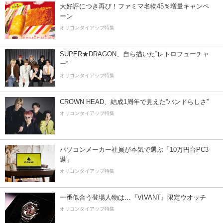
大好評につき再び！ファミマ名物45％増量キャンペ
ーン
オリコンタイアップ特集
SUPER★DRAGON、自ら描いた”レトロフューチャ
ー”
オリコンタイアップ特集
CROWN HEAD、結成1周年で見えた”バンドらしさ”
オリコンタイアップ特集
パソコンメーカー社員が本気で選ぶ「10万円台PC3
選」
オリコンタイアップ特集
一番似合う登場人物は…『VIVANT』限定ウオッチ
オリコンタイアップ特集