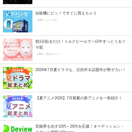
自販機にピッ！ですぐに買えちゃう
（PR）ジハンピ
朝1分貼るだけ！ミルクピールで一日中ずっとうるツ
ヤ肌
（PR）サボリーノ
2026年7月夏ドラマも、注目作＆話題作が勢ぞろい！
【夏アニメ2026】7月期夏の新アニメを一挙紹介！
芸能界を志す10代～20代を応援！オーディション・