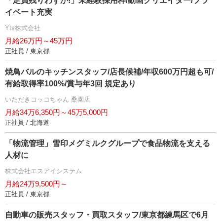
「定員残りわずか!」未経験採用枠/動画クリエイター/プラ
イベート充実
Yts株式会社
月給26万円～45万円
正社員 / 東京都
焼鳥バルのキッチンスタッフ/店長候補/年収600万円超も可/
有給取得率100%/賞与年3回 規定あり
いただきコッコちゃん 桑園店
月給34万6,350円～45万5,000円
正社員 / 北海道
「物流管理」雪印メグミルクグループで食品物流を支える
人材に
株式会社エスアイシステム
月給24万9,500円～
正社員 / 東京都
自動車の販売スタッフ・買取スタッフ/東京都練馬区で6月