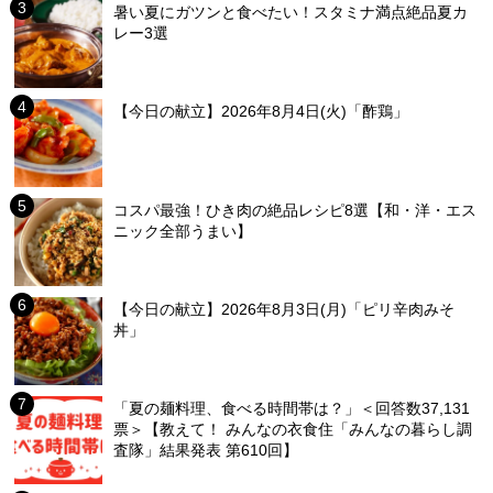
暑い夏にガツンと食べたい！スタミナ満点絶品夏カ
レー3選
【今日の献立】2026年8月4日(火)「酢鶏」
コスパ最強！ひき肉の絶品レシピ8選【和・洋・エス
ニック全部うまい】
【今日の献立】2026年8月3日(月)「ピリ辛肉みそ
丼」
「夏の麺料理、食べる時間帯は？」＜回答数37,131
票＞【教えて！ みんなの衣食住「みんなの暮らし調
査隊」結果発表 第610回】