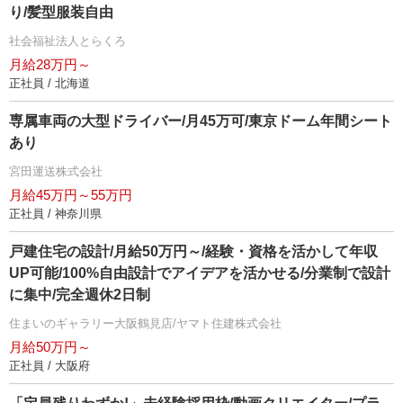
り/髪型服装自由
社会福祉法人とらくろ
月給28万円～
正社員 / 北海道
専属車両の大型ドライバー/月45万可/東京ドーム年間シート
あり
宮田運送株式会社
月給45万円～55万円
正社員 / 神奈川県
戸建住宅の設計/月給50万円～/経験・資格を活かして年収
UP可能/100%自由設計でアイデアを活かせる/分業制で設計
に集中/完全週休2日制
住まいのギャラリー大阪鶴見店/ヤマト住建株式会社
月給50万円～
正社員 / 大阪府