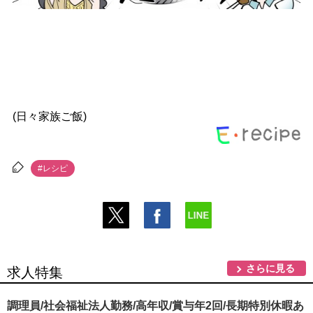
(日々家族ご飯)
#レシピ
さらに見る
求人特集
調理員/社会福祉法人勤務/高年収/賞与年2回/長期特別休暇あ