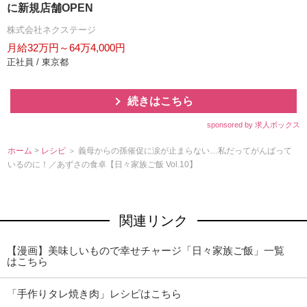
に新規店舗OPEN
株式会社ネクステージ
月給32万円～64万4,000円
正社員 / 東京都
続きはこちら
sponsored by 求人ボックス
ホーム
>
レシピ
＞ 義母からの孫催促に涙が止まらない…私だってがんばって
いるのに！／あずさの食卓【日々家族ご飯 Vol.10】
関連リンク
【漫画】美味しいもので幸せチャージ「日々家族ご飯」一覧
はこちら
「手作りタレ焼き肉」レシピはこちら