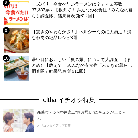
「ズバリ！今食べたいラーメンは？」＜回答数
37,337票＞【教えて！ みんなの衣食住「みんなの暮
らし調査隊」結果発表 第612回】
【驚きのやわらかさ！】ヘルシーなのに大満足！鶏
むね肉の絶品レシピ8選
暑い日においしい「夏の麺」について大調査！（ま
とめ）【教えて！ みんなの衣食住「みんなの暮らし
調査隊」結果発表 第611回】
eltha イチオシ特集
森崎ウィン×向井康二“両片思い”にキュンが止まら
ん！
オリコンタイアップ特集