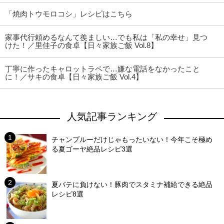
「焼肉トウモロコシ」レシピはこちら
家事代行頼めるなんて羨ましい…でも私は「私の幸せ」見つ
けた！／里佳子の食卓【日々家族ご飯 Vol.8】
丁寧に作ったキャロットラペで…嫌な電話をなかったこと
に！／サキの食卓【日々家族ご飯 Vol.4】
人気記事ランキング
チャンプルーだけじゃもったいない！今年こそ極め
る夏ゴーヤ絶品レシピ3選
夏バテに負けない！豚肉でスタミナ補給できる絶品
レシピ8選