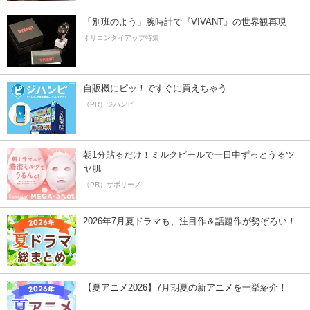
「別班のよう」腕時計で『VIVANT』の世界観再現
オリコンタイアップ特集
自販機にピッ！ですぐに買えちゃう
（PR）ジハンピ
朝1分貼るだけ！ミルクピールで一日中ずっとうるツ
ヤ肌
（PR）サボリーノ
2026年7月夏ドラマも、注目作＆話題作が勢ぞろい！
【夏アニメ2026】7月期夏の新アニメを一挙紹介！