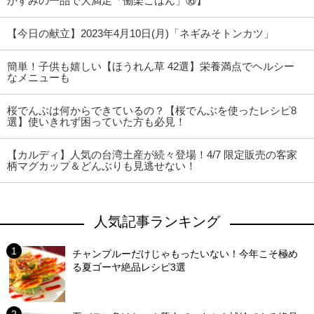
かすみの一品で大満足「働楽ごはん」⑯】
【今日の献立】2023年4月10日(月)「ネギみそトンカツ」
簡単！子供も嬉しい【ほうれん草 42選】栄養満点でヘルシー
なメニューも
桜でんぶは何からできているの？【桜でんぶを使ったレシピ8
選】使いきれず困っていた方も必見！
【カルディ】人気の台湾土産が続々登場！4/7 限定販売の客家
柄マグカップ＆どんぶりも見逃せない！
人気記事ランキング
チャンプルーだけじゃもったいない！今年こそ極め
る夏ゴーヤ絶品レシピ3選