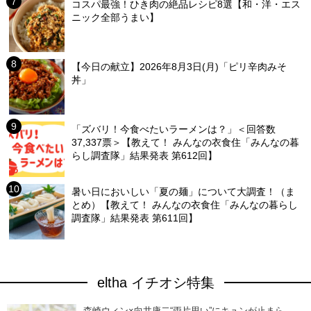
コスパ最強！ひき肉の絶品レシピ8選【和・洋・エス
ニック全部うまい】
【今日の献立】2026年8月3日(月)「ピリ辛肉みそ
丼」
「ズバリ！今食べたいラーメンは？」＜回答数
37,337票＞【教えて！ みんなの衣食住「みんなの暮
らし調査隊」結果発表 第612回】
暑い日においしい「夏の麺」について大調査！（ま
とめ）【教えて！ みんなの衣食住「みんなの暮らし
調査隊」結果発表 第611回】
eltha イチオシ特集
森崎ウィン×向井康二“両片思い”にキュンが止まら