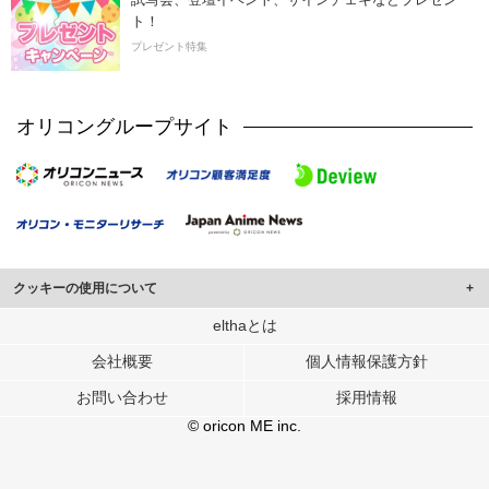
ト！
プレゼント特集
オリコングループサイト
クッキーの使用について
このサイトでは Cookie を使用して、ユーザーに合わせたコンテンツや広告の
elthaとは
表示、ソーシャル メディア機能の提供、広告の表示回数やクリック数の測定を
会社概要
個人情報保護方針
行っています。
また、ユーザーによるサイトの利用状況についても情報を収集し、ソーシャル
お問い合わせ
採用情報
メディアや広告配信、データ解析の各パートナーに提供しています。
各パートナーは、この情報とユーザーが各パートナーに提供した他の情報や、
© oricon ME inc.
ユーザーが各パートナーのサービスを使用したときに収集した他の情報を組み
合わせて使用することがあります。