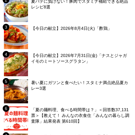
夏バテに負けない！豚肉でスタミナ補給できる絶品
レシピ8選
【今日の献立】2026年8月4日(火)「酢鶏」
【今日の献立】2026年7月31日(金)「ナスとジャガ
イモのミートソースグラタン」
暑い夏にガツンと食べたい！スタミナ満点絶品夏カ
レー3選
「夏の麺料理、食べる時間帯は？」＜回答数37,131
票＞【教えて！ みんなの衣食住「みんなの暮らし調
査隊」結果発表 第610回】