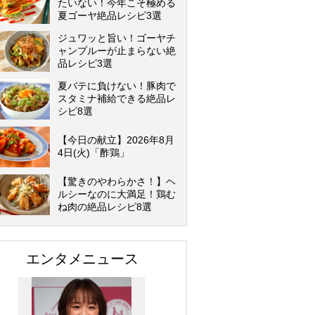
たいない！今年こそ極める
夏ゴーヤ絶品レシピ3選
ジュワッと旨い！ゴーヤチ
ャンプルーが止まらない絶
品レシピ3選
夏バテに負けない！豚肉で
スタミナ補給できる絶品レ
シピ8選
【今日の献立】2026年8月
4日(火)「酢鶏」
【驚きのやわらかさ！】ヘ
ルシーなのに大満足！鶏む
ね肉の絶品レシピ8選
エンタメニュース