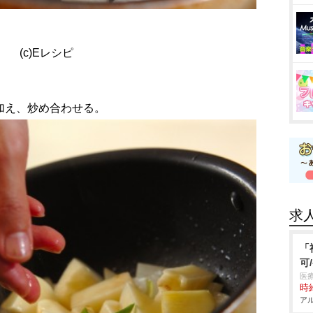
(c)Eレシピ
を加え、炒め合わせる。
求
「
可
医
時給
アル