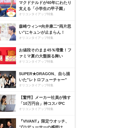
マクドナルドが40年にわたり
支える「小学生の甲子園」
オリコンタイアップ特集
森崎ウィン×向井康二“両片思
い”にキュンが止まらん！
オリコンタイアップ特集
お値段そのまま45％増量！フ
ァミマ夏の大盤振る舞い
オリコンタイアップ特集
SUPER★DRAGON、自ら描
いた”レトロフューチャー”
オリコンタイアップ特集
【驚愕】メーカー社員が推す
「10万円台」神コスパPC
オリコンタイアップ特集
『VIVANT』限定ウオッチ、
プロデューサーの感想は