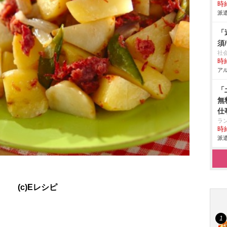
時給
派遣
「
須
社
時給
アル
「
無
仕
ラ
時給
派遣
(c)Eレシピ