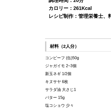
調理時間：20分
カロリー：261Kcal
レシピ制作：管理栄養士、料
材料（2人分）
コンビーフ (缶)50g
ジャガイモ 2~3個
新玉ネギ 1/2個
キヌサヤ 6枚
サラダ油 大さじ1
バター 15g
塩コショウ 少々