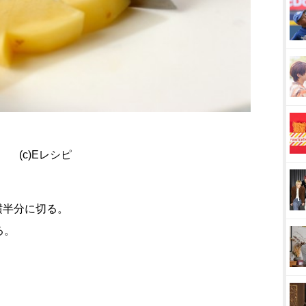
(c)Eレシピ
横半分に切る。
る。