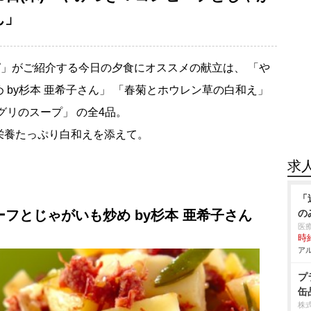
ん」
ピ」がご紹介する今日の夕食にオススメの献立は、 「
 by杉本 亜希子さん」 「春菊とホウレン草の白和え」
グリのスープ」 の全4品。
栄養たっぷり白和えを添えて。
求
「
フとじゃがいも炒め by杉本 亜希子さん
の
医
時給
アル
プ
缶
株