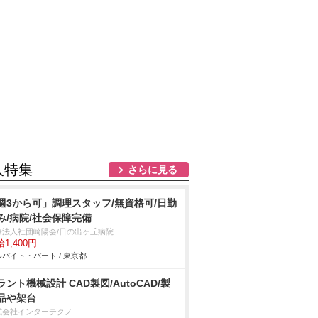
人特集
さらに見る
週3から可」調理スタッフ/無資格可/日勤
み/病院/社会保障完備
療法人社団崎陽会/日の出ヶ丘病院
1,400円
バイト・パート / 東京都
ラント機械設計 CAD製図/AutoCAD/製
品や架台
式会社インターテクノ