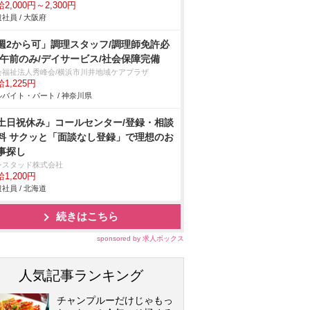
2,000円～2,300円
社員 / 大阪府
週2から可」調理スタッフ/調理師免許必
/午前のみ/デイサービス/社会保障完備
会福祉法人秀峰会/横浜市川井地域ケアプラザ
1,225円
バイト・パート / 神奈川県
土日祝休み」コールセンター/登録・相談
料 サクッと「面談なし登録」で理想のお
事探し
ンスタッド株式会社
1,200円
社員 / 北海道
続きはこちら
sponsored by 求人ボックス
人気記事ランキング
チャンプルーだけじゃもっ