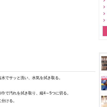
塩水でサッと洗い、水気を拭き取る。
巾で汚れを拭き取り、縦4～5つに切る。
に分ける。