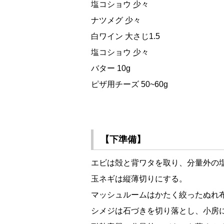
塩コショウ 少々
ナツメグ 少々
白ワイン 大さじ1.5
塩コショウ 少々
バター 10g
ピザ用チーズ 50~60g
【下準備】
エビは殻と背ワタを取り、分量外の
玉ネギは縦薄切りにする。
マッシュルームはかたく絞ったぬれ布
シメジは石づきを切り落とし、小房