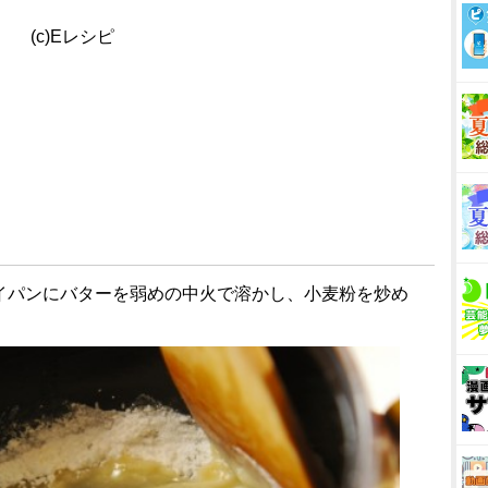
(c)Eレシピ
ライパンにバターを弱めの中火で溶かし、小麦粉を炒め