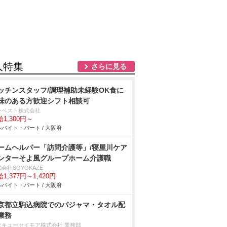
人特集
さらに見る
ッチンスタッフ/調理補助未経験OK食に
味のある方歓迎シフト相談可
ーベスト株式会社
1,300円～
バイト・パート / 大阪府
ームヘルパー「訪問介護等」/寝屋川ケア
ンターそよ風グループホーム介護職
会社SOYOKAZE
1,377円～1,420円
バイト・パート / 大阪府
京都立駒込病院でのパジャマ・タオル配
業務
タキューセイモア株式会社 業務部