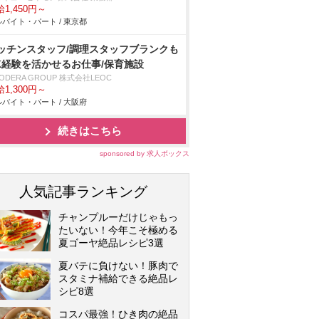
1,450円～
バイト・パート / 東京都
ッチンスタッフ/調理スタッフブランクも
K経験を活かせるお仕事/保育施設
ODERA GROUP 株式会社LEOC
1,300円～
バイト・パート / 大阪府
続きはこちら
sponsored by 求人ボックス
人気記事ランキング
チャンプルーだけじゃもっ
たいない！今年こそ極める
夏ゴーヤ絶品レシピ3選
夏バテに負けない！豚肉で
スタミナ補給できる絶品レ
シピ8選
コスパ最強！ひき肉の絶品