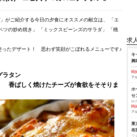
」がご紹介する今日の夕食にオススメの献立は、 「エ
ベツの炒め焼き」 「ミックスビーンズのサラダ」 「桃
求
使ったデザート！ 思わず笑顔がこぼれるメニューです♪
キ
興
ハ
時給
グラタン
アル
！ 香ばしく焼けたチーズが食欲をそそりま
ホ
セ
株式
時給
アル
東
布
ワ