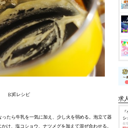
(c)Eレシピ
求
「
くなったら牛乳を一気に加え、少し火を弱める。泡立て器
シ
在
にかけ、塩コショウ、ナツメグを加えて混ぜ合わせる。