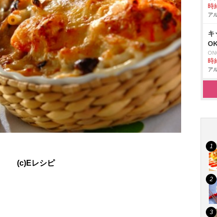
時給
アル
キ
O
ON
時給
アル
(c)Eレシピ