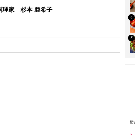
理家 杉本 亜希子
＞
登