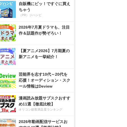
自販機にピッ！ですぐに買え
ちゃう
（PR）ジハンピ
2026年7月夏ドラマも、注目
作＆話題作が勢ぞろい！
【夏アニメ2026】7月期夏の
新アニメを一挙紹介！
芸能界を志す10代～20代を
応援！オーディション・スク
ール情報はDeview
漫画読み放題サブスクおすす
め11選【徹底比較】
オリコン顧客満足度ランキング
2026年動画配信サービスお