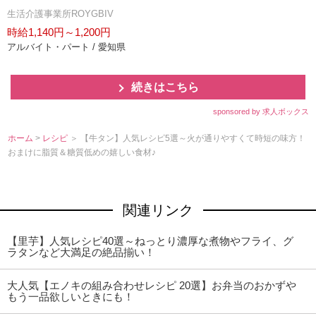
生活介護事業所ROYGBIV
時給1,140円～1,200円
アルバイト・パート / 愛知県
続きはこちら
sponsored by 求人ボックス
ホーム
>
レシピ
＞ 【牛タン】人気レシピ5選～火が通りやすくて時短の味方！
おまけに脂質＆糖質低めの嬉しい食材♪
関連リンク
【里芋】人気レシピ40選～ねっとり濃厚な煮物やフライ、グ
ラタンなど大満足の絶品揃い！
大人気【エノキの組み合わせレシピ 20選】お弁当のおかず
もう一品欲しいときにも！