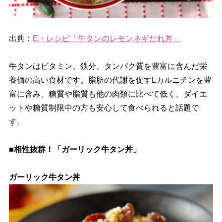
出典：
E・レシピ「牛タンのレモンネギだれ丼」
牛タンはビタミン、鉄分、タンパク質を豊富に含んだ栄
養価の高い食材です。脂肪の代謝を促すLカルニチンを豊
富に含み、糖質や脂質も他の肉類に比べて低く、ダイエ
ットや糖質制限中の方も安心して食べられると話題で
す。
■相性抜群！「ガーリック牛タン丼」
ガーリック牛タン丼