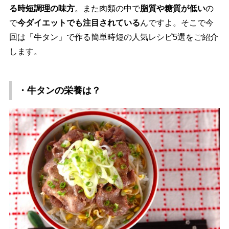
る時短調理の味方
。また肉類の中で
脂質や糖質が低い
の
で
今ダイエットでも注目されている
んですよ。そこで今
回は「牛タン」で作る簡単時短の人気レシピ5選をご紹介
します。
・牛タンの栄養は？