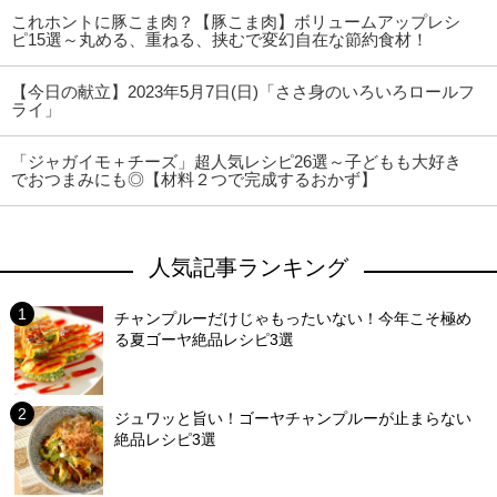
これホントに豚こま肉？【豚こま肉】ボリュームアップレシ
ピ15選～丸める、重ねる、挟むで変幻自在な節約食材！
【今日の献立】2023年5月7日(日)「ささ身のいろいろロールフ
ライ」
「ジャガイモ＋チーズ」超人気レシピ26選～子どもも大好き
でおつまみにも◎【材料２つで完成するおかず】
人気記事ランキング
チャンプルーだけじゃもったいない！今年こそ極め
る夏ゴーヤ絶品レシピ3選
ジュワッと旨い！ゴーヤチャンプルーが止まらない
絶品レシピ3選