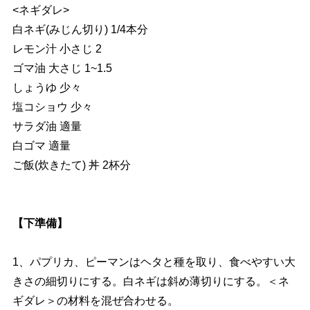
<ネギダレ>
白ネギ(みじん切り) 1/4本分
レモン汁 小さじ 2
ゴマ油 大さじ 1~1.5
しょうゆ 少々
塩コショウ 少々
サラダ油 適量
白ゴマ 適量
ご飯(炊きたて) 丼 2杯分
【下準備】
1、パプリカ、ピーマンはヘタと種を取り、食べやすい大
きさの細切りにする。白ネギは斜め薄切りにする。＜ネ
ギダレ＞の材料を混ぜ合わせる。