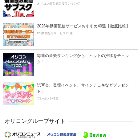
オリコン顧客満足度ランキング
2026年動画配信サービスおすすめ40選【徹底比較】
CS動画配信サービス20選
毎週の音楽ランキングから、ヒットの推移をチェッ
ク！
試写会、登壇イベント、サインチェキなどプレゼン
ト！
プレゼント特集
オリコングループサイト