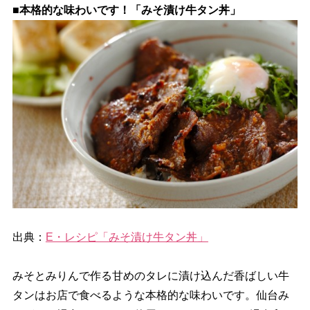
■本格的な味わいです！「みそ漬け牛タン丼」
出典：
E・レシピ「みそ漬け牛タン丼」
みそとみりんで作る甘めのタレに漬け込んだ香ばしい牛
タンはお店で食べるような本格的な味わいです。仙台み