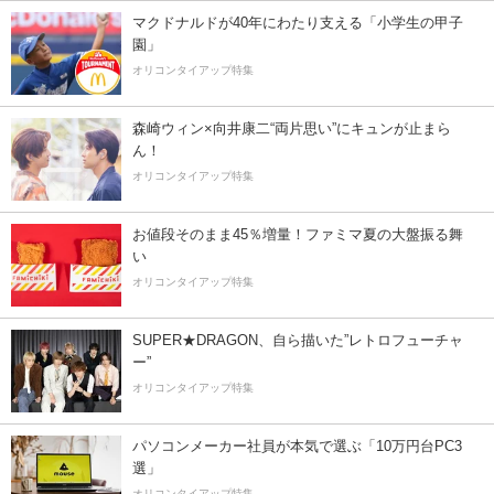
マクドナルドが40年にわたり支える「小学生の甲子
園」
オリコンタイアップ特集
森崎ウィン×向井康二“両片思い”にキュンが止まら
ん！
オリコンタイアップ特集
お値段そのまま45％増量！ファミマ夏の大盤振る舞
い
オリコンタイアップ特集
SUPER★DRAGON、自ら描いた”レトロフューチャ
ー”
オリコンタイアップ特集
パソコンメーカー社員が本気で選ぶ「10万円台PC3
選」
オリコンタイアップ特集