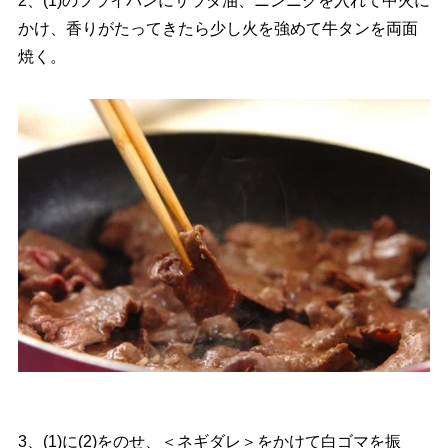
2、(1)のフライパンにサラダ油、ニンニクを入れて中火に
かけ、香りがたってきたら少し火を強めて牛タンを両面
焼く。
3、(1)に(2)をのせ、＜ネギダレ＞をかけて白ゴマを振