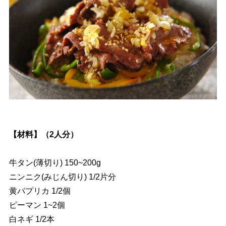
【材料】（2人分）
牛タン(薄切り) 150~200g
ニンニク(みじん切り) 1/2片分
黄パプリカ 1/2個
ピーマン 1~2個
白ネギ 1/2本