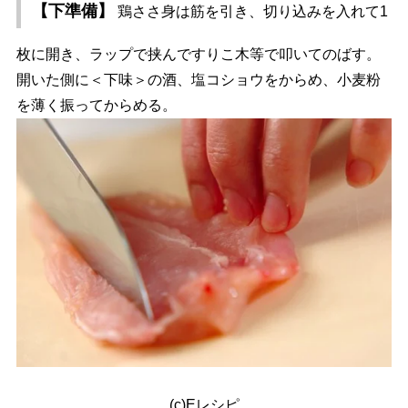
【下準備】
鶏ささ身は筋を引き、切り込みを入れて1
枚に開き、ラップで挟んですりこ木等で叩いてのばす。
開いた側に＜下味＞の酒、塩コショウをからめ、小麦粉
を薄く振ってからめる。
(c)Eレシピ