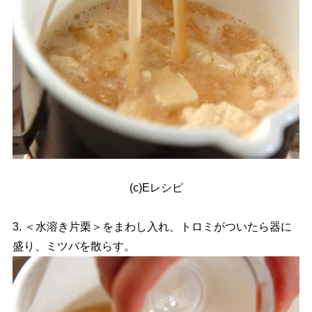
(c)Eレシピ
3. ＜水溶き片栗＞をまわし入れ、トロミがついたら器に
盛り、ミツバを散らす。