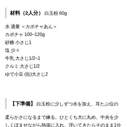
材料（2人分）
白玉粉 60g
水 適量 ＜カボチャあん＞
カボチャ 100~120g
砂糖 小さじ1
塩 少々
牛乳 大さじ1/2~1
クルミ 大さじ1/2
ゆで小豆 (缶)大さじ2
【下準備】
白玉粉に少しずつ水を加え、耳たぶ位の
柔らかさになるまで練る。ひとくち大に丸め、中央を少
しくぼませながら熱湯に入れ、浮いてきたらそのまま1分