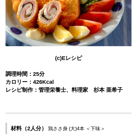
(c)Eレシピ
調理時間：25分
カロリー：426Kcal
レシピ制作：管理栄養士、料理家 杉本 亜希子
材料（2人分）
鶏ささ身 (大)4本 ＜下味＞