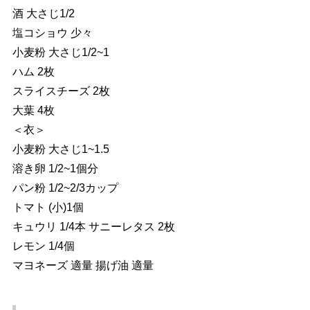
酒 大さじ1/2
塩コショウ 少々
小麦粉 大さじ1/2~1
ハム 2枚
スライスチーズ 2枚
大葉 4枚
＜衣＞
小麦粉 大さじ1~1.5
溶き卵 1/2~1個分
パン粉 1/2~2/3カップ
トマト (小)1個
キュウリ 1/4本 サニーレタス 2枚
レモン 1/4個
マヨネーズ 適量 揚げ油 適量