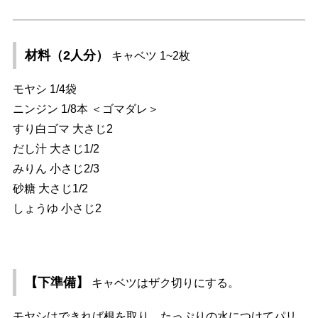
材料（2人分）
キャベツ 1~2枚
モヤシ 1/4袋
ニンジン 1/8本 ＜ゴマダレ＞
すり白ゴマ 大さじ2
だし汁 大さじ1/2
みりん 小さじ2/3
砂糖 大さじ1/2
しょうゆ 小さじ2
【下準備】
キャベツはザク切りにする。
モヤシはできれば根を取り、たっぷりの水につけてパリ