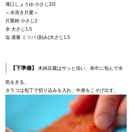
薄口しょうゆ 小さじ2/3
＜水溶き片栗＞
片栗粉 小さじ2
水 大さじ1.5
塩 適量 ミツバ (刻み)大さじ1.5
【下準備】
木綿豆腐はサッと洗い、布巾に包んで水
気をきる。
タラコは包丁で切り込みを入れ、中身をこそげ出す。