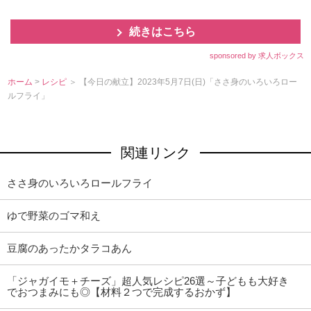
続きはこちら
sponsored by 求人ボックス
ホーム
>
レシピ
＞ 【今日の献立】2023年5月7日(日)「ささ身のいろいろロー
ルフライ」
関連リンク
ささ身のいろいろロールフライ
ゆで野菜のゴマ和え
豆腐のあったかタラコあん
「ジャガイモ＋チーズ」超人気レシピ26選～子どもも大好き
でおつまみにも◎【材料２つで完成するおかず】