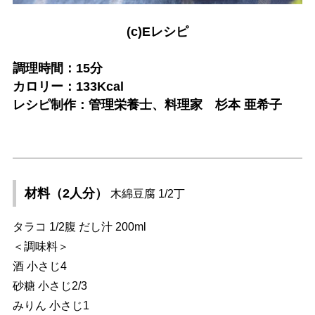
(c)Eレシピ
調理時間：15分
カロリー：133Kcal
レシピ制作：管理栄養士、料理家 杉本 亜希子
材料（2人分）
木綿豆腐 1/2丁
タラコ 1/2腹 だし汁 200ml
＜調味料＞
酒 小さじ4
砂糖 小さじ2/3
みりん 小さじ1