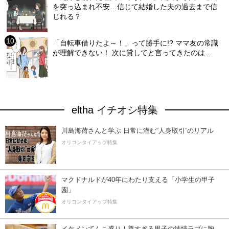
を突っ込まれ不安…信じて結婚した夫の過去まで信
じれる？
「自転車借りたよ～！」って勝手に!? ママ友の常識
が理解できない！ 次に貸してと言ってきたのは…
eltha イチオシ特集
川島海荷さんと学ぶ 日常に潜む“人身取引”のリアル
オリコンタイアップ特集
マクドナルドが40年にわたり支える「小学生の甲子
園」
オリコンタイアップ特集
イケメンてんこ盛り！尊すぎる男子の純情ラブに胸