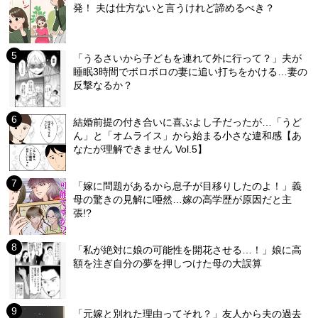
発！ 夫は仕方ないと言うけれど諦めるべき？
「うるさいから子どもを連れて外に行って？」夫が
睡眠3時間でボロボロの妻に追い打ちをかける…妻の
反撃なるか？
結婚前提の付き合いに喜ぶよし子だったが…「うど
ん」と「オムライス」から始まる小さな違和感【あ
なたが理解できません Vol.5】
「嫁に問題があるから息子が目移りしたのよ！」義
母の驚きの見解に唖然…嫁の高学歴が原因だと主
張!?
「私が絶対に娘の可能性を開花させる…！」娘に高
額を注ぎ自分の夢を押しつけた母の大誤算
「元嫁と別れた理由ってそれ？」友人から夫の過去