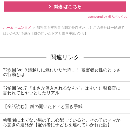
続きはこちら
sponsored by 求人ボックス
ホーム
>
エンタメ
＞ 加害者も被害者も想定外過ぎた…！ この事件は一筋縄で
はいかない予感!?【鍵の開いたドアと置き手紙 Vol.8】
関連リンク
??次回 Vol.9 鏡越しに気付いた恐怖…！ 被害者女性のとっさ
の行動とは
??前回 Vol.7 「まさか侵入されるなんて」は甘い！ 警察官に
言われてヒヤッとしたリアル
【全話読む】 鍵の開いたドアと置き手紙
幼稚園に来てない男の子…心配していると、その子のママか
ら驚きの連絡が【配偶者に子どもを連れていかれた話】