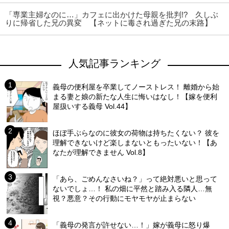
「専業主婦なのに…」カフェに出かけた母親を批判!? 久しぶ
りに帰省した兄の異変 【ネットに毒され過ぎた兄の末路】
人気記事ランキング
義母の便利屋を卒業してノーストレス！ 離婚から始
まる妻と娘の新たな人生に悔いはなし！【嫁を便利
屋扱いする義母 Vol.44】
ほぼ手ぶらなのに彼女の荷物は持ちたくない？ 彼を
理解できないけど楽しまないともったいない！【あ
なたが理解できません Vol.8】
「あら、ごめんなさいね？」って絶対悪いと思って
ないでしょ…！ 私の畑に平然と踏み入る隣人…無
視？悪意？その行動にモヤモヤが止まらない
「義母の発言が許せない…！」嫁が義母に怒り爆