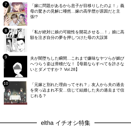
「嫁に問題があるから息子が目移りしたのよ！」義
母の驚きの見解に唖然…嫁の高学歴が原因だと主
張!?
「私が絶対に娘の可能性を開花させる…！」娘に高
額を注ぎ自分の夢を押しつけた母の大誤算
夫が闇堕ちした瞬間…これまで嫌味なヤツらが媚び
へつらう姿は滑稽だな！【母親ならすべてを許さな
いとダメですか？ Vol.28】
「元嫁と別れた理由ってそれ？」友人から夫の過去
を突っ込まれ不安…信じて結婚した夫の過去まで信
じれる？
eltha イチオシ特集