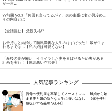
が一言…
??前回 Vol.3 「何回も言ってるが？」夫の主張に妻が興冷め…
その内容とは
【全話読む】 父親失格!?
お金持ちと結婚して順風満帆な人生のはずだった！ 娘が生ま
れるまでは…【私の娘は可愛くない】
「産後の妻が怖い」イライラした妻を喜ばせるため夫がある
計画を実行！【体調悪い詐欺夫】
人気記事ランキング
義母の便利屋を卒業してノーストレス！ 離婚から始
まる妻と娘の新たな人生に悔いはなし！【嫁を便利
屋扱いする義母 Vol.44】