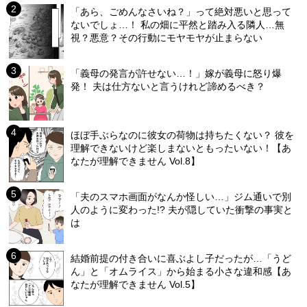
「あら、ごめんなさいね？」って絶対悪いと思って
ないでしょ…！ 私の畑に平然と踏み入る隣人…無
視？悪意？その行動にモヤモヤが止まらない
「義母の発言が許せない…！」嫁が義母に怒り爆
発！ 夫は仕方ないと言うけれど諦めるべき？
ほぼ手ぶらなのに彼女の荷物は持ちたくない？ 彼を
理解できないけど楽しまないともったいない！【あ
なたが理解できません Vol.8】
「夫のスマホ画面がなんか怪しい…」ジム通いで別
人のように変わった!? 夫が隠していた衝撃の事実と
は
結婚前提の付き合いに喜ぶよし子だったが…「うど
ん」と「オムライス」から始まる小さな違和感【あ
なたが理解できません Vol.5】