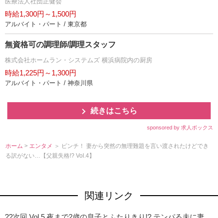
医療法人社団正健会
時給1,300円～1,500円
アルバイト・パート / 東京都
無資格可の調理師/調理スタッフ
株式会社ホームラン・システムズ 横浜病院内の厨房
時給1,225円～1,300円
アルバイト・パート / 神奈川県
続きはこちら
sponsored by 求人ボックス
ホーム
>
エンタメ
＞ ピンチ！ 妻から突然の無理難題を言い渡されたけどでき
る訳がない…【父親失格!? Vol.4】
関連リンク
??次回 Vol.5 夜まで2歳の息子とふたりきり!? テンパる夫に妻