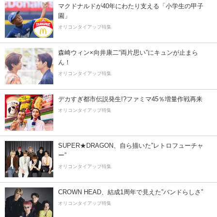
マクドナルドが40年にわたり支える「小学生の甲子
園」
オリコンタイアップ特集
森崎ウィン×向井康二“両片思い”にキュンが止まら
ん！
オリコンタイアップ特集
デカすぎ都市伝説発生!?ファミマ45％増量作戦再来
オリコンタイアップ特集
SUPER★DRAGON、自ら描いた”レトロフューチャ
ー”
オリコンタイアップ特集
CROWN HEAD、結成1周年で見えた”バンドらしさ”
オリコンタイアップ特集