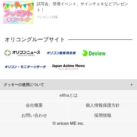
試写会、登壇イベント、サインチェキなどプレゼン
ト！
プレゼント特集
オリコングループサイト
クッキーの使用について
このサイトでは Cookie を使用して、ユーザーに合わせたコンテンツや広告の
elthaとは
表示、ソーシャル メディア機能の提供、広告の表示回数やクリック数の測定を
会社概要
個人情報保護方針
行っています。
また、ユーザーによるサイトの利用状況についても情報を収集し、ソーシャル
お問い合わせ
採用情報
メディアや広告配信、データ解析の各パートナーに提供しています。
各パートナーは、この情報とユーザーが各パートナーに提供した他の情報や、
© oricon ME inc.
ユーザーが各パートナーのサービスを使用したときに収集した他の情報を組み
合わせて使用することがあります。