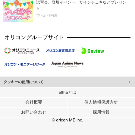
試写会、登壇イベント、サインチェキなどプレゼン
ト！
プレゼント特集
オリコングループサイト
クッキーの使用について
このサイトでは Cookie を使用して、ユーザーに合わせたコンテンツや広告の
elthaとは
表示、ソーシャル メディア機能の提供、広告の表示回数やクリック数の測定を
会社概要
個人情報保護方針
行っています。
また、ユーザーによるサイトの利用状況についても情報を収集し、ソーシャル
お問い合わせ
採用情報
メディアや広告配信、データ解析の各パートナーに提供しています。
各パートナーは、この情報とユーザーが各パートナーに提供した他の情報や、
© oricon ME inc.
ユーザーが各パートナーのサービスを使用したときに収集した他の情報を組み
合わせて使用することがあります。