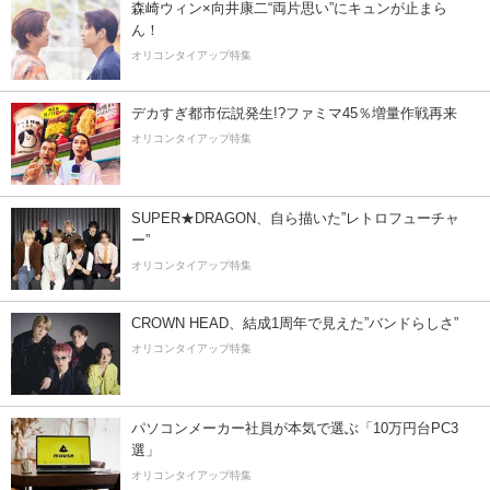
森崎ウィン×向井康二“両片思い”にキュンが止まら
ん！
オリコンタイアップ特集
デカすぎ都市伝説発生!?ファミマ45％増量作戦再来
オリコンタイアップ特集
SUPER★DRAGON、自ら描いた”レトロフューチャ
ー”
オリコンタイアップ特集
CROWN HEAD、結成1周年で見えた”バンドらしさ”
オリコンタイアップ特集
パソコンメーカー社員が本気で選ぶ「10万円台PC3
選」
オリコンタイアップ特集