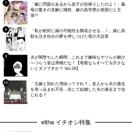
「嫁に問題があるから息子が目移りしたのよ！」義
母の驚きの見解に唖然…嫁の高学歴が原因だと主
張!?
「私が絶対に娘の可能性を開花させる…！」娘に高
額を注ぎ自分の夢を押しつけた母の大誤算
夫が闇堕ちした瞬間…これまで嫌味なヤツらが媚び
へつらう姿は滑稽だな！【母親ならすべてを許さな
いとダメですか？ Vol.28】
「元嫁と別れた理由ってそれ？」友人から夫の過去
を突っ込まれ不安…信じて結婚した夫の過去まで信
じれる？
eltha イチオシ特集