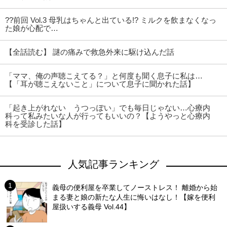
??前回 Vol.3 母乳はちゃんと出ている!? ミルクを飲まなくなっ
た娘が心配で…
【全話読む】 謎の痛みで救急外来に駆け込んだ話
「ママ、俺の声聴こえてる？」と何度も聞く息子に私は…
【「耳が聴こえないこと」について息子に聞かれた話】
「起き上がれない うつっぽい」でも毎日じゃない…心療内
科って私みたいな人が行ってもいいの？【ようやっと心療内
科を受診した話】
人気記事ランキング
義母の便利屋を卒業してノーストレス！ 離婚から始
まる妻と娘の新たな人生に悔いはなし！【嫁を便利
屋扱いする義母 Vol.44】