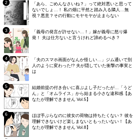
「あら、ごめんなさいね？」って絶対悪いと思って
ないでしょ…！ 私の畑に平然と踏み入る隣人…無
視？悪意？その行動にモヤモヤが止まらない
「義母の発言が許せない…！」嫁が義母に怒り爆
発！ 夫は仕方ないと言うけれど諦めるべき？
「夫のスマホ画面がなんか怪しい…」ジム通いで別
人のように変わった!? 夫が隠していた衝撃の事実と
は
結婚前提の付き合いに喜ぶよし子だったが…「うど
ん」と「オムライス」から始まる小さな違和感【あ
なたが理解できません Vol.5】
ほぼ手ぶらなのに彼女の荷物は持ちたくない？ 彼を
理解できないけど楽しまないともったいない！【あ
なたが理解できません Vol.8】