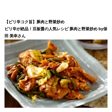
【ピリ辛コク旨】豚肉と野菜炒め
ピリ辛が絶品！豆板醤の人気レシピ 豚肉と野菜炒め by保
田 美幸さん