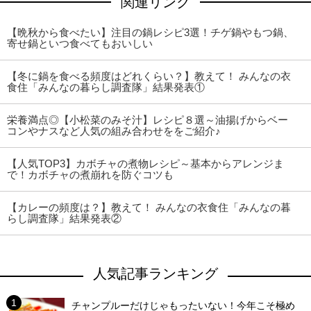
関連リンク
【晩秋から食べたい】注目の鍋レシピ3選！チゲ鍋やもつ鍋、
寄せ鍋といつ食べてもおいしい
【冬に鍋を食べる頻度はどれくらい？】教えて！ みんなの衣
食住「みんなの暮らし調査隊」結果発表①
栄養満点◎【小松菜のみそ汁】レシピ８選～油揚げからベー
コンやナスなど人気の組み合わせををご紹介♪
【人気TOP3】カボチャの煮物レシピ～基本からアレンジま
で！カボチャの煮崩れを防ぐコツも
【カレーの頻度は？】教えて！ みんなの衣食住「みんなの暮
らし調査隊」結果発表②
人気記事ランキング
チャンプルーだけじゃもったいない！今年こそ極め