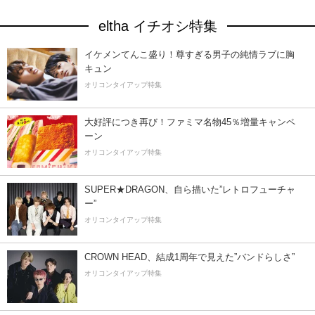
eltha イチオシ特集
イケメンてんこ盛り！尊すぎる男子の純情ラブに胸
キュン
オリコンタイアップ特集
大好評につき再び！ファミマ名物45％増量キャンペ
ーン
オリコンタイアップ特集
SUPER★DRAGON、自ら描いた”レトロフューチャ
ー”
オリコンタイアップ特集
CROWN HEAD、結成1周年で見えた”バンドらしさ”
オリコンタイアップ特集