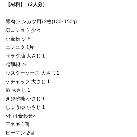
【材料】（2人分）
豚肉(トンカツ用) 2枚(130~150g)
塩コショウ 少々
小麦粉 少々
ニンニク 1片
サラダ油 大さじ 1
<調味料>
ウスターソース 大さじ 2
ケチャップ 大さじ 1
酒 大さじ 1
きび砂糖 小さじ 1
しょうゆ 小さじ 1
<付け合わせ>
玉ネギ 1個
ピーマン 2個