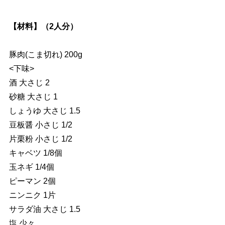
【材料】（2人分）
豚肉(こま切れ) 200g
<下味>
酒 大さじ 2
砂糖 大さじ 1
しょうゆ 大さじ 1.5
豆板醤 小さじ 1/2
片栗粉 小さじ 1/2
キャベツ 1/8個
玉ネギ 1/4個
ピーマン 2個
ニンニク 1片
サラダ油 大さじ 1.5
塩 少々