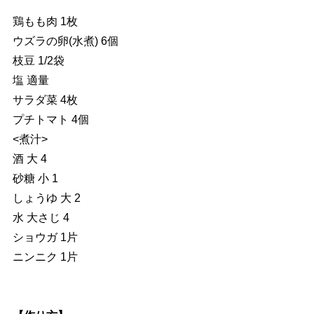
鶏もも肉 1枚
ウズラの卵(水煮) 6個
枝豆 1/2袋
塩 適量
サラダ菜 4枚
プチトマト 4個
<煮汁>
酒 大 4
砂糖 小 1
しょうゆ 大 2
水 大さじ 4
ショウガ 1片
ニンニク 1片