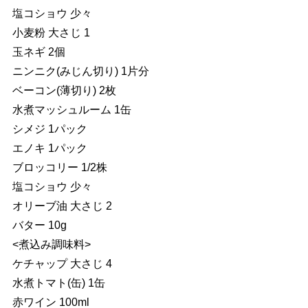
塩コショウ 少々
小麦粉 大さじ 1
玉ネギ 2個
ニンニク(みじん切り) 1片分
ベーコン(薄切り) 2枚
水煮マッシュルーム 1缶
シメジ 1パック
エノキ 1パック
ブロッコリー 1/2株
塩コショウ 少々
オリーブ油 大さじ 2
バター 10g
<煮込み調味料>
ケチャップ 大さじ 4
水煮トマト(缶) 1缶
赤ワイン 100ml