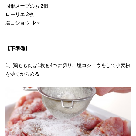
固形スープの素 2個
ローリエ 2枚
塩コショウ 少々
【下準備】
1、鶏もも肉は1枚を4つに切り、塩コショウをして小麦粉
を薄くからめる。