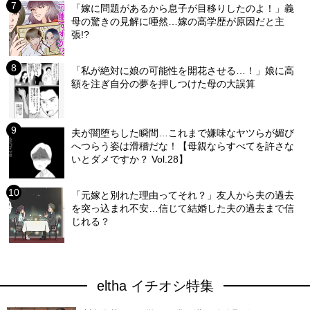
「嫁に問題があるから息子が目移りしたのよ！」義
母の驚きの見解に唖然…嫁の高学歴が原因だと主
張!?
「私が絶対に娘の可能性を開花させる…！」娘に高
額を注ぎ自分の夢を押しつけた母の大誤算
夫が闇堕ちした瞬間…これまで嫌味なヤツらが媚び
へつらう姿は滑稽だな！【母親ならすべてを許さな
いとダメですか？ Vol.28】
「元嫁と別れた理由ってそれ？」友人から夫の過去
を突っ込まれ不安…信じて結婚した夫の過去まで信
じれる？
eltha イチオシ特集