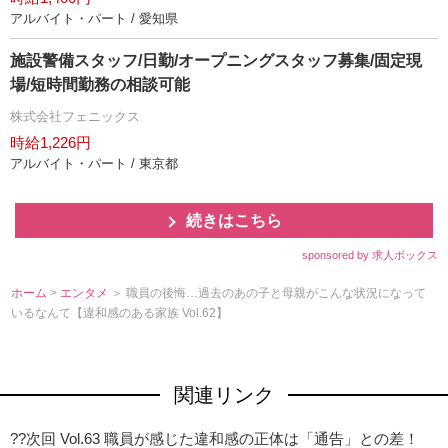
アルバイト・パート / 愛知県
施設警備スタッフ/日勤/オープニングスタッフ募集/固定現
場/短時間勤務の相談可能
株式会社フェニックス
時給1,226円
アルバイト・パート / 東京都
続きはこちら
sponsored by 求人ボックス
ホーム
>
エンタメ
＞ 職員の後悔…過去のあの子と母親がこんな状況になって
いるなんて【違和感のある家族 Vol.62】
関連リンク
??次回 Vol.63 職員が感じた違和感の正体は「通告」との差！