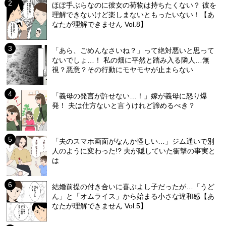
ほぼ手ぶらなのに彼女の荷物は持ちたくない？ 彼を
理解できないけど楽しまないともったいない！【あ
なたが理解できません Vol.8】
「あら、ごめんなさいね？」って絶対悪いと思って
ないでしょ…！ 私の畑に平然と踏み入る隣人…無
視？悪意？その行動にモヤモヤが止まらない
「義母の発言が許せない…！」嫁が義母に怒り爆
発！ 夫は仕方ないと言うけれど諦めるべき？
「夫のスマホ画面がなんか怪しい…」ジム通いで別
人のように変わった!? 夫が隠していた衝撃の事実と
は
結婚前提の付き合いに喜ぶよし子だったが…「うど
ん」と「オムライス」から始まる小さな違和感【あ
なたが理解できません Vol.5】