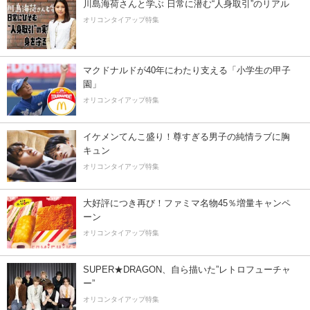
川島海荷さんと学ぶ 日常に潜む“人身取引”のリアル
オリコンタイアップ特集
マクドナルドが40年にわたり支える「小学生の甲子
園」
オリコンタイアップ特集
イケメンてんこ盛り！尊すぎる男子の純情ラブに胸
キュン
オリコンタイアップ特集
大好評につき再び！ファミマ名物45％増量キャンペ
ーン
オリコンタイアップ特集
SUPER★DRAGON、自ら描いた”レトロフューチャ
ー”
オリコンタイアップ特集