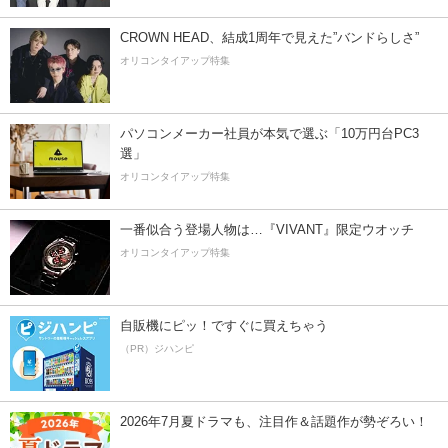
CROWN HEAD、結成1周年で見えた”バンドらしさ”
オリコンタイアップ特集
パソコンメーカー社員が本気で選ぶ「10万円台PC3
選」
オリコンタイアップ特集
一番似合う登場人物は…『VIVANT』限定ウオッチ
オリコンタイアップ特集
自販機にピッ！ですぐに買えちゃう
（PR）ジハンピ
2026年7月夏ドラマも、注目作＆話題作が勢ぞろい！