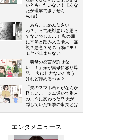
いともったいない！【あな
たが理解できません
Vol.8】
「あら、ごめんなさい
ね？」って絶対悪いと思っ
てないでしょ…！ 私の畑
に平然と踏み入る隣人…無
視？悪意？その行動にモヤ
モヤが止まらない
「義母の発言が許せな
い…！」嫁が義母に怒り爆
発！ 夫は仕方ないと言う
けれど諦めるべき？
「夫のスマホ画面がなんか
怪しい…」ジム通いで別人
のように変わった!? 夫が
隠していた衝撃の事実とは
エンタメニュース