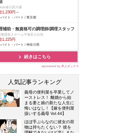
給
n kids春日西片園
1,230円～
バイト・パート / 東京都
理補助・無資格可の調理師/調理スタッフ
別養護老人ホーム平塚富士白苑
1,225円
バイト・パート / 神奈川県
続きはこちら
sponsored by 求人ボックス
人気記事ランキング
義母の便利屋を卒業してノ
ーストレス！ 離婚から始
まる妻と娘の新たな人生に
悔いはなし！【嫁を便利屋
扱いする義母 Vol.44】
ほぼ手ぶらなのに彼女の荷
物は持ちたくない？ 彼を
理解できないけど楽しまな