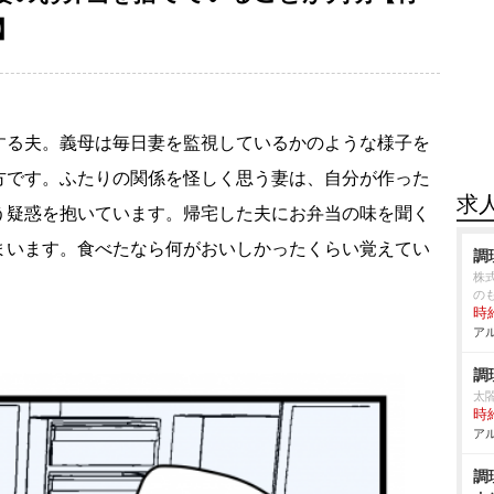
】
する夫。義母は毎日妻を監視しているかのような様子を
方です。ふたりの関係を怪しく思う妻は、自分が作った
求
う疑惑を抱いています。帰宅した夫にお弁当の味を聞く
まいます。食べたなら何がおいしかったくらい覚えてい
調
株
の
時給
アル
調
太
時給
アル
調