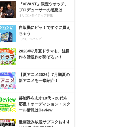
『VIVANT』限定ウオッチ、
プロデューサーの感想は
オリコンタイアップ特集
自販機にピッ！ですぐに買え
ちゃう
（PR）ジハンピ
2026年7月夏ドラマも、注目
作＆話題作が勢ぞろい！
【夏アニメ2026】7月期夏の
新アニメを一挙紹介！
芸能界を志す10代～20代を
応援！オーディション・スク
ール情報はDeview
漫画読み放題サブスクおすす