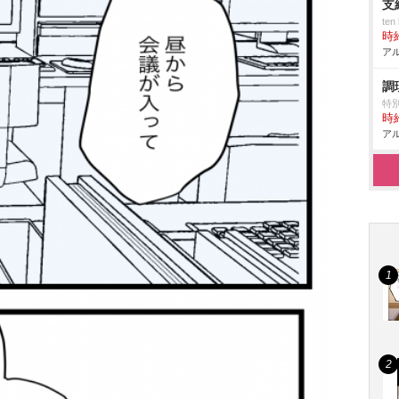
支
te
時給
アル
調
特
時給
アル