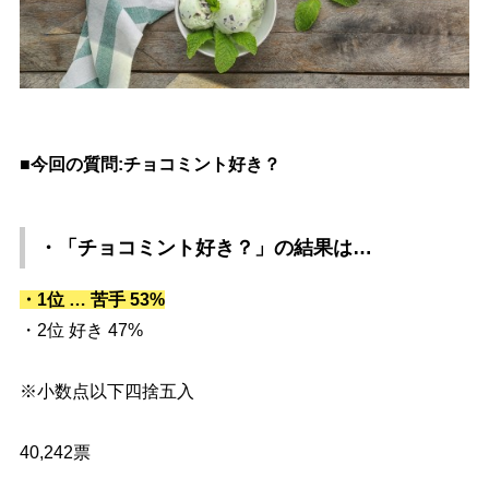
■今回の質問:チョコミント好き？
・「チョコミント好き？」
の結果は…
・1位 … 苦手 53%
・2位 好き 47%
※小数点以下四捨五入
40,242票