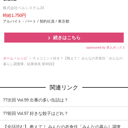
株式会社ベルシステム24
時給1,750円
アルバイト・パート / 契約社員 / 東京都
続きはこちら
sponsored by 求人ボックス
ホーム
>
レシピ
＞ チョコミント好き？【教えて！ みんなの衣食住「みんなの
暮らし調査隊」結果発表 第98回】
関連リンク
??次回 Vol.99 出番の多い缶詰は？
??前回 Vol.97 好きな餃子はどれ？
【全話読む】 教えて！ みんなの衣食住「みんなの暮らし調査