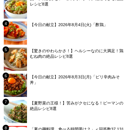
レシピ8選
【今日の献立】2026年8月4日(火)「酢鶏」
【驚きのやわらかさ！】ヘルシーなのに大満足！鶏
むね肉の絶品レシピ8選
【今日の献立】2026年8月3日(月)「ピリ辛肉みそ
丼」
【夏野菜の王様！】苦みがクセになる！ピーマンの
絶品レシピ8選
「夏の麺料理、食べる時間帯は？」＜回答数37,131