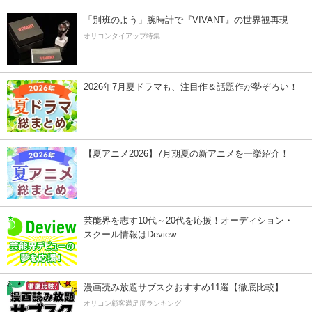
「別班のよう」腕時計で『VIVANT』の世界観再現
オリコンタイアップ特集
2026年7月夏ドラマも、注目作＆話題作が勢ぞろい！
【夏アニメ2026】7月期夏の新アニメを一挙紹介！
芸能界を志す10代～20代を応援！オーディション・
スクール情報はDeview
漫画読み放題サブスクおすすめ11選【徹底比較】
オリコン顧客満足度ランキング