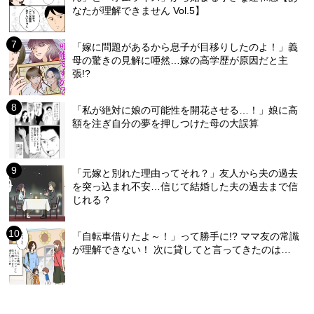
なたが理解できません Vol.5】
「嫁に問題があるから息子が目移りしたのよ！」義
母の驚きの見解に唖然…嫁の高学歴が原因だと主
張!?
「私が絶対に娘の可能性を開花させる…！」娘に高
額を注ぎ自分の夢を押しつけた母の大誤算
「元嫁と別れた理由ってそれ？」友人から夫の過去
を突っ込まれ不安…信じて結婚した夫の過去まで信
じれる？
「自転車借りたよ～！」って勝手に!? ママ友の常識
が理解できない！ 次に貸してと言ってきたのは…