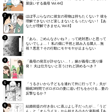
屋扱いする義母 Vol.44】
ほぼ手ぶらなのに彼女の荷物は持ちたくない？ 彼を
理解できないけど楽しまないともったいない！【あ
なたが理解できません Vol.8】
「あら、ごめんなさいね？」って絶対悪いと思って
ないでしょ…！ 私の畑に平然と踏み入る隣人…無
視？悪意？その行動にモヤモヤが止まらない
「義母の発言が許せない…！」嫁が義母に怒り爆
発！ 夫は仕方ないと言うけれど諦めるべき？
「うるさいから子どもを連れて外に行って？」夫が
睡眠3時間でボロボロの妻に追い打ちをかける…妻の
反撃なるか？
結婚前提の付き合いに喜ぶよし子だったが…「うど
ん」と「オムライス」から始まる小さな違和感【あ