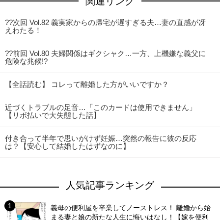
関連リンク
??次回 Vol.82 義実家からの帰宅が遅すぎる夫…妻の直感が冴
えわたる！
??前回 Vol.80 夫婦関係はギクシャク…一方、上機嫌な義父に
危険な兆候!?
【全話読む】 コレって離婚した方がいいですか？
近づくトラブルの足音…「このカードは使用できません」
【リボ払いで大失態した話】
付き合って半年で思いがけず妊娠…突然の報告に彼の反応
は？【安心して結婚したはずなのに】
人気記事ランキング
義母の便利屋を卒業してノーストレス！ 離婚から始
まる妻と娘の新たな人生に悔いはなし！【嫁を便利