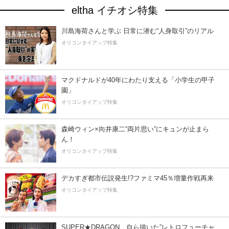
eltha イチオシ特集
川島海荷さんと学ぶ 日常に潜む“人身取引”のリアル
オリコンタイアップ特集
マクドナルドが40年にわたり支える「小学生の甲子
園」
オリコンタイアップ特集
森崎ウィン×向井康二“両片思い”にキュンが止まら
ん！
オリコンタイアップ特集
デカすぎ都市伝説発生!?ファミマ45％増量作戦再来
オリコンタイアップ特集
SUPER★DRAGON、自ら描いた”レトロフューチャ