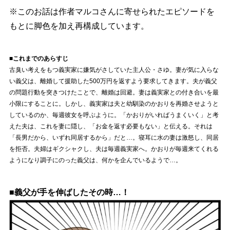
※このお話は作者マルコさんに寄せられたエピソードを
もとに脚色を加え再構成しています。
■これまでのあらすじ
古臭い考えをもつ義実家に嫌気がさしていた主人公・さゆ。妻が気に入らな
い義父は、離婚して援助した500万円を返すよう要求してきます。夫が義父
の問題行動を突きつけたことで、離婚は回避。妻は義実家との付き合いを最
小限にすることに。しかし、義実家は夫と幼馴染のかおりを再婚させようと
しているのか、毎週彼女を呼ぶように。「かおりがいればうまくいく」と考
えた夫は、これを妻に隠し、「お金を返す必要もない」と伝える。それは
「長男だから、いずれ同居するから」だと…。寝耳に水の妻は激怒し、同居
を拒否。夫婦はギクシャクし、夫は毎週義実家へ。かおりが毎週来てくれる
ようになり調子にのった義父は、何かを企んでいるようで…。
■義父が手を伸ばしたその時…！