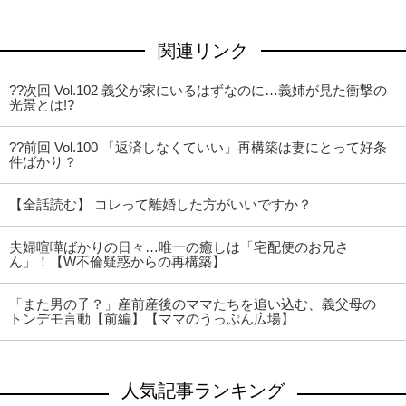
関連リンク
??次回 Vol.102 義父が家にいるはずなのに…義姉が見た衝撃の
光景とは!?
??前回 Vol.100 「返済しなくていい」再構築は妻にとって好条
件ばかり？
【全話読む】 コレって離婚した方がいいですか？
夫婦喧嘩ばかりの日々…唯一の癒しは「宅配便のお兄さ
ん」！【W不倫疑惑からの再構築】
「また男の子？」産前産後のママたちを追い込む、義父母の
トンデモ言動【前編】【ママのうっぷん広場】
人気記事ランキング