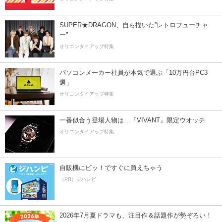
SUPER★DRAGON、自ら描いた”レトロフューチャ
ー”
オリコンタイアップ特集
パソコンメーカー社員が本気で選ぶ「10万円台PC3
選」
オリコンタイアップ特集
一番似合う登場人物は…『VIVANT』限定ウオッチ
オリコンタイアップ特集
自販機にピッ！ですぐに買えちゃう
（PR）ジハンピ
2026年7月夏ドラマも、注目作＆話題作が勢ぞろい！