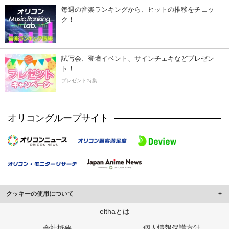
毎週の音楽ランキングから、ヒットの推移をチェッ
ク！
試写会、登壇イベント、サインチェキなどプレゼン
ト！
プレゼント特集
オリコングループサイト
クッキーの使用について
このサイトでは Cookie を使用して、ユーザーに合わせたコンテンツや広告の
elthaとは
表示、ソーシャル メディア機能の提供、広告の表示回数やクリック数の測定を
会社概要
個人情報保護方針
行っています。