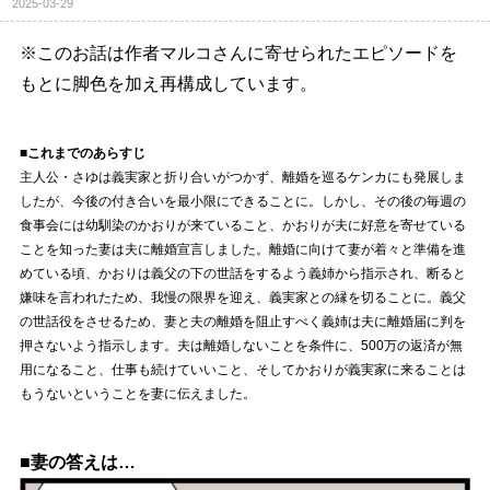
2025-03-29
※このお話は作者マルコさんに寄せられたエピソードを
もとに脚色を加え再構成しています。
■これまでのあらすじ
主人公・さゆは義実家と折り合いがつかず、離婚を巡るケンカにも発展しま
したが、今後の付き合いを最小限にできることに。しかし、その後の毎週の
食事会には幼馴染のかおりが来ていること、かおりが夫に好意を寄せている
ことを知った妻は夫に離婚宣言しました。離婚に向けて妻が着々と準備を進
めている頃、かおりは義父の下の世話をするよう義姉から指示され、断ると
嫌味を言われたため、我慢の限界を迎え、義実家との縁を切ることに。義父
の世話役をさせるため、妻と夫の離婚を阻止すべく義姉は夫に離婚届に判を
押さないよう指示します。夫は離婚しないことを条件に、500万の返済が無
用になること、仕事も続けていいこと、そしてかおりが義実家に来ることは
もうないということを妻に伝えました。
■妻の答えは…