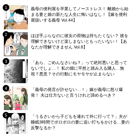
義母の便利屋を卒業してノーストレス！ 離婚から始
まる妻と娘の新たな人生に悔いはなし！【嫁を便利
屋扱いする義母 Vol.44】
ほぼ手ぶらなのに彼女の荷物は持ちたくない？ 彼を
理解できないけど楽しまないともったいない！【あ
なたが理解できません Vol.8】
「あら、ごめんなさいね？」って絶対悪いと思って
ないでしょ…！ 私の畑に平然と踏み入る隣人…無
視？悪意？その行動にモヤモヤが止まらない
「義母の発言が許せない…！」嫁が義母に怒り爆
発！ 夫は仕方ないと言うけれど諦めるべき？
「うるさいから子どもを連れて外に行って？」夫が
睡眠3時間でボロボロの妻に追い打ちをかける…妻の
反撃なるか？