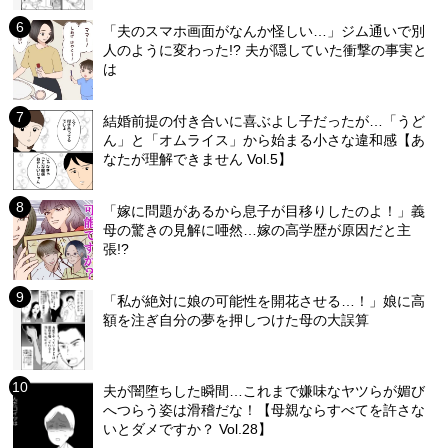
「夫のスマホ画面がなんか怪しい…」ジム通いで別
人のように変わった!? 夫が隠していた衝撃の事実と
は
結婚前提の付き合いに喜ぶよし子だったが…「うど
ん」と「オムライス」から始まる小さな違和感【あ
なたが理解できません Vol.5】
「嫁に問題があるから息子が目移りしたのよ！」義
母の驚きの見解に唖然…嫁の高学歴が原因だと主
張!?
「私が絶対に娘の可能性を開花させる…！」娘に高
額を注ぎ自分の夢を押しつけた母の大誤算
夫が闇堕ちした瞬間…これまで嫌味なヤツらが媚び
へつらう姿は滑稽だな！【母親ならすべてを許さな
いとダメですか？ Vol.28】