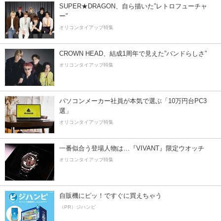
SUPER★DRAGON、自ら描いた”レトロフューチャ
ー”
オリコンタイアップ特集
CROWN HEAD、結成1周年で見えた”バンドらしさ”
オリコンタイアップ特集
パソコンメーカー社員が本気で選ぶ「10万円台PC3
選」
オリコンタイアップ特集
一番似合う登場人物は…『VIVANT』限定ウオッチ
オリコンタイアップ特集
自販機にピッ！ですぐに買えちゃう
（PR）ジハンピ