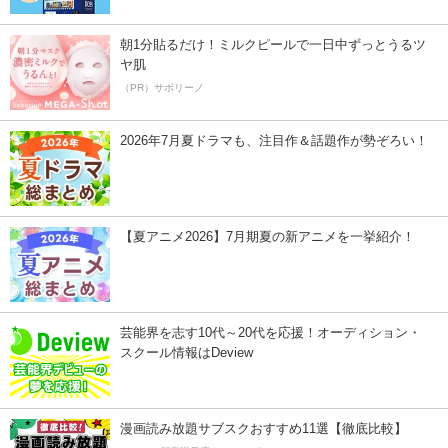
朝1分貼るだけ！ミルクピールで一日中ずっとうるツ
ヤ肌
（PR）サボリーノ
2026年7月夏ドラマも、注目作＆話題作が勢ぞろい！
【夏アニメ2026】7月期夏の新アニメを一挙紹介！
芸能界を志す10代～20代を応援！オーディション・
スクール情報はDeview
漫画読み放題サブスクおすすめ11選【徹底比較】