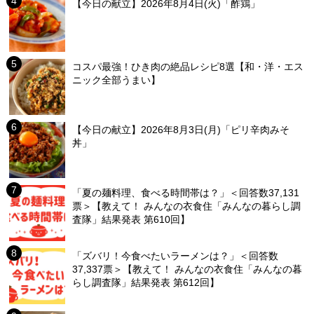
【今日の献立】2026年8月4日(火)「酢鶏」
コスパ最強！ひき肉の絶品レシピ8選【和・洋・エス
ニック全部うまい】
【今日の献立】2026年8月3日(月)「ピリ辛肉みそ
丼」
「夏の麺料理、食べる時間帯は？」＜回答数37,131
票＞【教えて！ みんなの衣食住「みんなの暮らし調
査隊」結果発表 第610回】
「ズバリ！今食べたいラーメンは？」＜回答数
37,337票＞【教えて！ みんなの衣食住「みんなの暮
らし調査隊」結果発表 第612回】