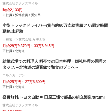
株式会社テクノスマイル
時給2,100円
正社員 / 派遣社員 / 愛知県
小型トラックドライバー/賞与約60万支給実績アリ/固定時間
勤務/未経験
日糧製パン株式会社 月寒工場
月給28万9,370円～33万6,945円
正社員 / 北海道
結婚式場での料理人 料亭での日本料理・婚礼料理の調理ス
タッフ/～北海道の迎賓館で和食のプロへ～
エルムガーデン
月給25万円～27万8,800円
正社員 / 北海道
寮費無料/トヨタ自動車 田原工場で部品の組立製造/tutumi
株式会社テクノスマイル