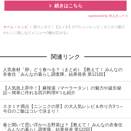
続きはこちら
sponsored by 求人ボックス
ホーム
>
レシピ
＞ 脱マンネリ！【エノキ】のアレンジレシピ～カリカリ揚げ
レンジ蒸しなどメニューの幅が広がる♪
関連リンク
人気食材「卵」どう食べる？（まとめ）【教えて！ みんなの
衣食住「みんなの暮らし調査隊」結果発表 第121回】
【人気急上昇中！】麻辣湯（マーラータン）の魅力や誕生秘
話～簡単に作れる四川料理4つも紹介
スタミナ満点【ニンニクの芽】の大人気レシピ＆作り方3つ～
今日のご飯はコレで決まり！
春と聞いて思い浮かべる野菜は？【教えて！ みんなの衣食住
「みんなの暮らし調査隊」結果発表 第122回】