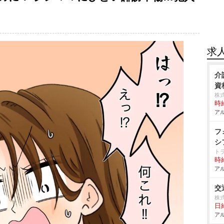
求
介
資
株
時給
アル
フ
シ
ト
時給
アル
交
株
日給
アル