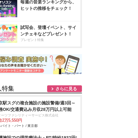
毎週の音楽ランキングから、
ヒットの推移をチェック！
試写会、登壇イベント、サイ
ンチェキなどプレゼント！
プレゼント特集
人特集
さらに見る
京駅スグの複合施設の施設警備/週3回～
務OK/交通費込み月収28万円以上可能
ターツファシリティーサービス株式会社
2万5,550円
バイト・パート / 東京都
護施設での理学療法士・PT/時給1932円/