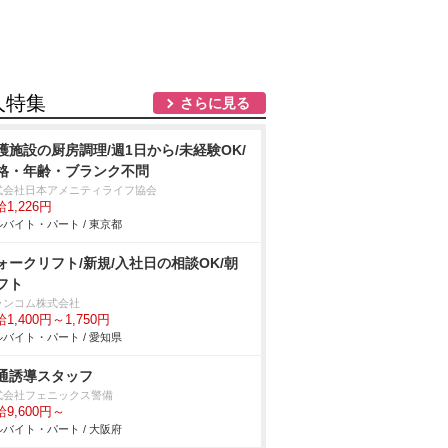
人特集
さらに見る
護施設の厨房調理/週1日から/未経験OK/
格・年齢・ブランク不問
式会社日本アメニティライフ協会
1,226円
バイト・パート / 東京都
ォークリフト/新規/入社日の相談OK/朝
フト
ランコム株式会社
1,400円～1,750円
バイト・パート / 愛知県
通誘導スタッフ
式会社フェニックス警備
9,600円～
バイト・パート / 大阪府