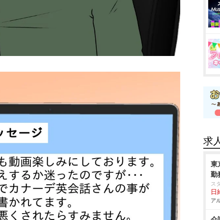
求
東
勤
ス
日給
アル
介