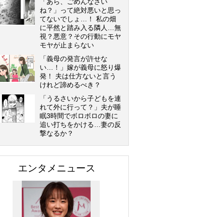
「あら、ごめんなさい
ね？」って絶対悪いと思っ
てないでしょ…！ 私の畑
に平然と踏み入る隣人…無
視？悪意？その行動にモヤ
モヤが止まらない
「義母の発言が許せな
い…！」嫁が義母に怒り爆
発！ 夫は仕方ないと言う
けれど諦めるべき？
「うるさいから子どもを連
れて外に行って？」夫が睡
眠3時間でボロボロの妻に
追い打ちをかける…妻の反
撃なるか？
エンタメニュース