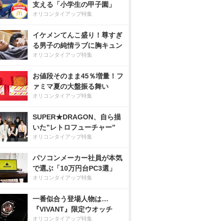
支える「小学生の甲子園」
オリコンタイアップ特集
イケメンてんこ盛り！尊すぎ
る男子の純情ラブに胸キュン
オリコンタイアップ特集
お値段そのまま45％増量！フ
ァミマ夏の大盤振る舞い
オリコンタイアップ特集
SUPER★DRAGON、自ら描
いた”レトロフューチャー”
オリコンタイアップ特集
パソコンメーカー社員が本気
で選ぶ「10万円台PC3選」
オリコンタイアップ特集
一番似合う登場人物は…
『VIVANT』限定ウオッチ
オリコンタイアップ特集