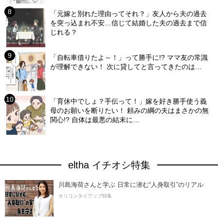
「元嫁と別れた理由ってそれ？」友人から夫の過去
を突っ込まれ不安…信じて結婚した夫の過去まで信
じれる？
「自転車借りたよ～！」って勝手に!? ママ友の常識
が理解できない！ 次に貸してと言ってきたのは…
「育休中でしょ？手伝って！」嫁を好き勝手使う義
母のお願いを断りたい！ 頼みの綱の夫はまさかの無
関心!? 自体は最悪の結末に…
eltha イチオシ特集
川島海荷さんと学ぶ 日常に潜む“人身取引”のリアル
オリコンタイアップ特集