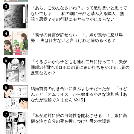
「あら、ごめんなさいね？」って絶対悪いと思って
ないでしょ…！ 私の畑に平然と踏み入る隣人…無
視？悪意？その行動にモヤモヤが止まらない
「義母の発言が許せない…！」嫁が義母に怒り爆
発！ 夫は仕方ないと言うけれど諦めるべき？
「うるさいから子どもを連れて外に行って？」夫が
睡眠3時間でボロボロの妻に追い打ちをかける…妻の
反撃なるか？
結婚前提の付き合いに喜ぶよし子だったが…「うど
ん」と「オムライス」から始まる小さな違和感【あ
なたが理解できません Vol.5】
「私が絶対に娘の可能性を開花させる…！」娘に高
額を注ぎ自分の夢を押しつけた母の大誤算