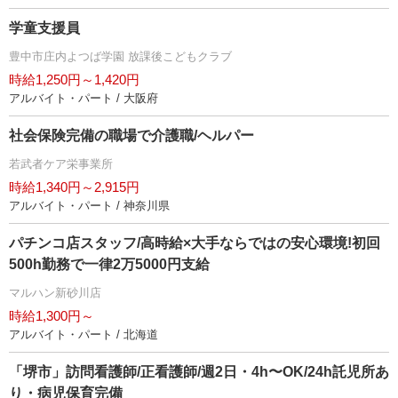
学童支援員
豊中市庄内よつば学園 放課後こどもクラブ
時給1,250円～1,420円
アルバイト・パート / 大阪府
社会保険完備の職場で介護職/ヘルパー
若武者ケア栄事業所
時給1,340円～2,915円
アルバイト・パート / 神奈川県
パチンコ店スタッフ/高時給×大手ならではの安心環境!初回
500h勤務で一律2万5000円支給
マルハン新砂川店
時給1,300円～
アルバイト・パート / 北海道
「堺市」訪問看護師/正看護師/週2日・4h〜OK/24h託児所あ
り・病児保育完備