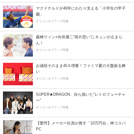
マクドナルドが40年にわたり支える「小学生の甲子
園」
オリコンタイアップ特集
森崎ウィン×向井康二“両片思い”にキュンが止まら
ん！
オリコンタイアップ特集
お値段そのまま45％増量！ファミマ夏の大盤振る舞
い
オリコンタイアップ特集
SUPER★DRAGON、自ら描いた”レトロフューチャ
ー”
オリコンタイアップ特集
【驚愕】メーカー社員が推す「10万円台」神コスパ
PC