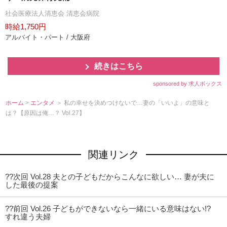
社会医療法人清恵会 清恵会病院
時給1,750円
アルバイト・パート / 大阪府
続きはこちら
sponsored by 求人ボックス
ホーム
>
エンタメ
＞ 私の幸せを決めつけないで…妻の「いいよ」の意味と
は？【原因は俺…？ Vol.27】
関連リンク
??次回 Vol.28 夫との子どもだからこんなに欲しい… 妻が夫に
した最後の提案
??前回 Vol.26 子どもができないなら一緒にいる意味はない!?
すれ違う夫婦