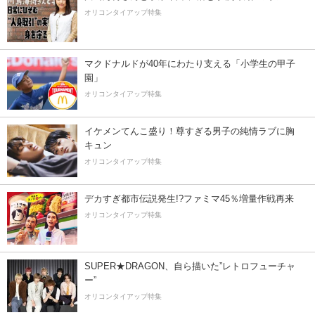
オリコンタイアップ特集
マクドナルドが40年にわたり支える「小学生の甲子
園」
オリコンタイアップ特集
イケメンてんこ盛り！尊すぎる男子の純情ラブに胸
キュン
オリコンタイアップ特集
デカすぎ都市伝説発生!?ファミマ45％増量作戦再来
オリコンタイアップ特集
SUPER★DRAGON、自ら描いた”レトロフューチャ
ー”
オリコンタイアップ特集