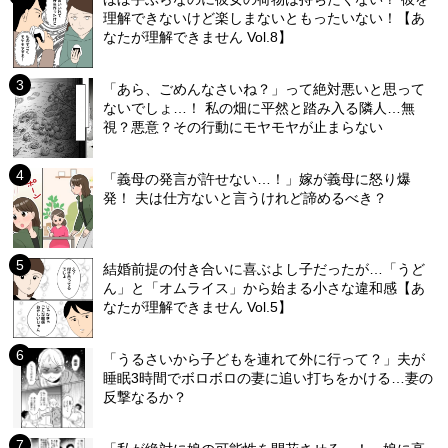
理解できないけど楽しまないともったいない！【あ
なたが理解できません Vol.8】
「あら、ごめんなさいね？」って絶対悪いと思って
ないでしょ…！ 私の畑に平然と踏み入る隣人…無
視？悪意？その行動にモヤモヤが止まらない
「義母の発言が許せない…！」嫁が義母に怒り爆
発！ 夫は仕方ないと言うけれど諦めるべき？
結婚前提の付き合いに喜ぶよし子だったが…「うど
ん」と「オムライス」から始まる小さな違和感【あ
なたが理解できません Vol.5】
「うるさいから子どもを連れて外に行って？」夫が
睡眠3時間でボロボロの妻に追い打ちをかける…妻の
反撃なるか？