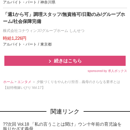
アルバイト・パート / 神奈川県
「週1から可」調理スタッフ/無資格可/日勤のみ/グループホ
ーム/社会保障完備
株式会社コナウィンズ/グループホーム しんせつ
時給1,226円
アルバイト・パート / 東京都
続きはこちら
sponsored by 求人ボックス
ホーム
>
エンタメ
＞ 夕飯づくりをやんわり拒否…義母のさらなる要求とは
【姑特権嫁いびり Vol.17】
関連リンク
??次回 Vol.18 「私の言うことは聞け」ウン十年前の育児論を
振りかざす義母