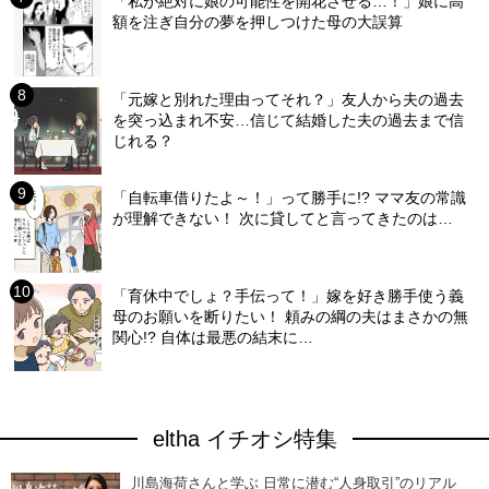
「私が絶対に娘の可能性を開花させる…！」娘に高
額を注ぎ自分の夢を押しつけた母の大誤算
「元嫁と別れた理由ってそれ？」友人から夫の過去
を突っ込まれ不安…信じて結婚した夫の過去まで信
じれる？
「自転車借りたよ～！」って勝手に!? ママ友の常識
が理解できない！ 次に貸してと言ってきたのは…
「育休中でしょ？手伝って！」嫁を好き勝手使う義
母のお願いを断りたい！ 頼みの綱の夫はまさかの無
関心!? 自体は最悪の結末に…
eltha イチオシ特集
川島海荷さんと学ぶ 日常に潜む“人身取引”のリアル