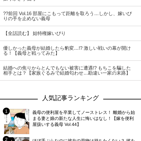
??前回 Vol.16 部屋にこもって距離を取ろう…しかし、嫁いび
りの手を止めない義母
【全話読む】 姑特権嫁いびり
優しかった義母が結婚したら豹変…!? 激しい戦いの幕が開け
る！【義母と戦ってみた】
結婚への焦りからとんでもない被害に遭遇!? もちこを騙した
相手とは？【家族ぐるみで結婚匂わせ…勘違い一家の末路】
人気記事ランキング
義母の便利屋を卒業してノーストレス！ 離婚から始
まる妻と娘の新たな人生に悔いはなし！【嫁を便利
屋扱いする義母 Vol.44】
ほぼ手ぶらなのに彼女の荷物は持ちたくない？ 彼を