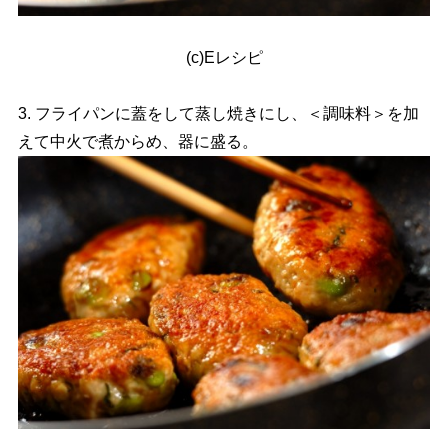
(c)Eレシピ
3. フライパンに蓋をして蒸し焼きにし、＜調味料＞を加
えて中火で煮からめ、器に盛る。