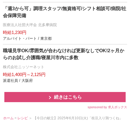
「週3から可」調理スタッフ/無資格可/シフト相談可/病院/社
会保障完備
医療法人社団大坪会 北多摩病院
時給1,230円
アルバイト・パート / 東京都
職場見学OK/雰囲気が合わなければ更新なしでOK!2ヶ月か
らのお試し介護職/寝屋川市内に多数
株式会社ニッソーネット
時給1,400円～2,125円
派遣社員 / 大阪府
続きはこちら
sponsored by 求人ボックス
ホーム
>
レシピ
＞ 【今日の献立】2025年6月10日(火)「枝豆入り鶏つくね」