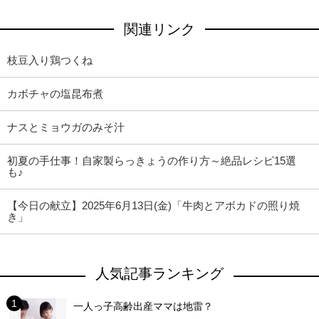
関連リンク
枝豆入り鶏つくね
カボチャの塩昆布煮
ナスとミョウガのみそ汁
初夏の手仕事！自家製らっきょうの作り方～絶品レシピ15選
も♪
【今日の献立】2025年6月13日(金)「牛肉とアボカドの照り焼
き」
人気記事ランキング
一人っ子高齢出産ママは地雷？