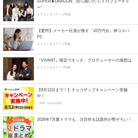
SUPER★DRAGON、自ら描いた”レトロフューチャ
ー”
オリコンタイアップ特集
【驚愕】メーカー社員が推す「10万円台」神コスパ
PC
オリコンタイアップ特集
『VIVANT』限定ウオッチ、プロデューサーの感想は
オリコンタイアップ特集
【8月12日まで！】チョコザップキャンペーン実施
中！
（PR）chocoZAP
2026年7月夏ドラマも、注目作＆話題作が勢ぞろい！