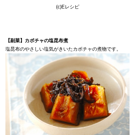
(c)Eレシピ
【副菜】カボチャの塩昆布煮
塩昆布のやさしい塩気がきいたカボチャの煮物です。