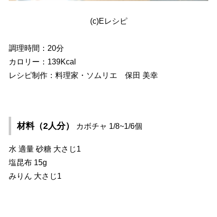
(c)Eレシピ
調理時間：20分
カロリー：139Kcal
レシピ制作：料理家・ソムリエ 保田 美幸
材料（2人分）
カボチャ 1/8~1/6個
水 適量 砂糖 大さじ1
塩昆布 15g
みりん 大さじ1