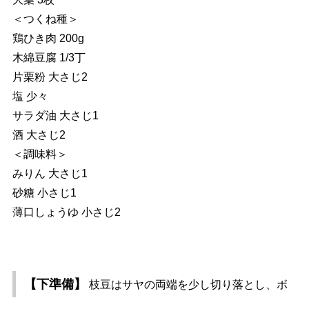
＜つくね種＞
鶏ひき肉 200g
木綿豆腐 1/3丁
片栗粉 大さじ2
塩 少々
サラダ油 大さじ1
酒 大さじ2
＜調味料＞
みりん 大さじ1
砂糖 小さじ1
薄口しょうゆ 小さじ2
【下準備】
枝豆はサヤの両端を少し切り落とし、ボ