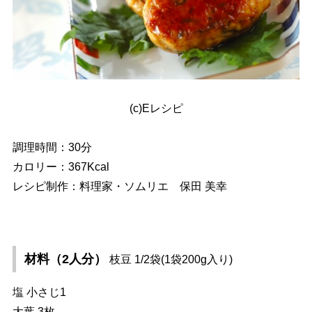
(c)Eレシピ
調理時間：30分
カロリー：367Kcal
レシピ制作：料理家・ソムリエ 保田 美幸
材料（2人分）
枝豆 1/2袋(1袋200g入り)
塩 小さじ1
大葉 3枚