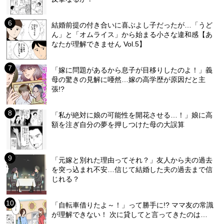
結婚前提の付き合いに喜ぶよし子だったが…「うど
ん」と「オムライス」から始まる小さな違和感【あ
なたが理解できません Vol.5】
「嫁に問題があるから息子が目移りしたのよ！」義
母の驚きの見解に唖然…嫁の高学歴が原因だと主
張!?
「私が絶対に娘の可能性を開花させる…！」娘に高
額を注ぎ自分の夢を押しつけた母の大誤算
「元嫁と別れた理由ってそれ？」友人から夫の過去
を突っ込まれ不安…信じて結婚した夫の過去まで信
じれる？
「自転車借りたよ～！」って勝手に!? ママ友の常識
が理解できない！ 次に貸してと言ってきたのは…