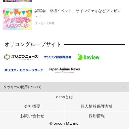
試写会、登壇イベント、サインチェキなどプレゼン
ト！
プレゼント特集
オリコングループサイト
クッキーの使用について
このサイトでは Cookie を使用して、ユーザーに合わせたコンテンツや広告の
elthaとは
表示、ソーシャル メディア機能の提供、広告の表示回数やクリック数の測定を
会社概要
個人情報保護方針
行っています。
また、ユーザーによるサイトの利用状況についても情報を収集し、ソーシャル
お問い合わせ
採用情報
メディアや広告配信、データ解析の各パートナーに提供しています。
各パートナーは、この情報とユーザーが各パートナーに提供した他の情報や、
© oricon ME inc.
ユーザーが各パートナーのサービスを使用したときに収集した他の情報を組み