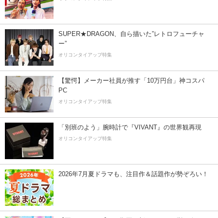
SUPER★DRAGON、自ら描いた”レトロフューチャ
ー”
オリコンタイアップ特集
【驚愕】メーカー社員が推す「10万円台」神コスパ
PC
オリコンタイアップ特集
「別班のよう」腕時計で『VIVANT』の世界観再現
オリコンタイアップ特集
2026年7月夏ドラマも、注目作＆話題作が勢ぞろい！