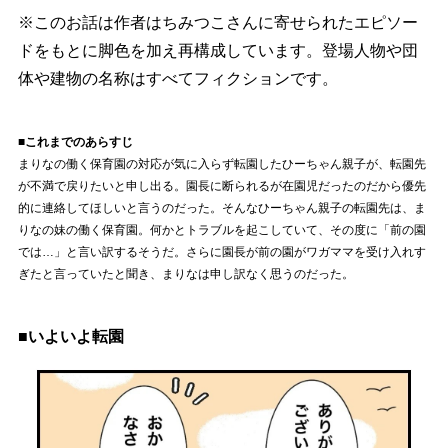
※このお話は作者はちみつこさんに寄せられたエピソー
ドをもとに脚色を加え再構成しています。登場人物や団
体や建物の名称はすべてフィクションです。
■これまでのあらすじ
まりなの働く保育園の対応が気に入らず転園したひーちゃん親子が、転園先
が不満で戻りたいと申し出る。園長に断られるが在園児だったのだから優先
的に連絡してほしいと言うのだった。そんなひーちゃん親子の転園先は、ま
りなの妹の働く保育園。何かとトラブルを起こしていて、その度に「前の園
では…」と言い訳するそうだ。さらに園長が前の園がワガママを受け入れす
ぎたと言っていたと聞き、まりなは申し訳なく思うのだった。
■いよいよ転園