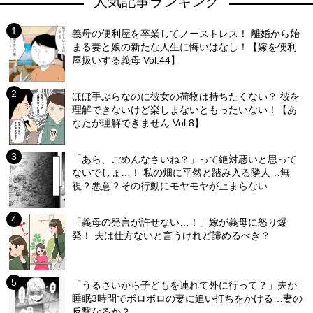
人気記事ランキング
義母の便利屋を卒業してノーストレス！ 離婚から始
まる妻と娘の新たな人生に悔いはなし！【嫁を便利
屋扱いする義母 Vol.44】
ほぼ手ぶらなのに彼女の荷物は持ちたくない？ 彼を
理解できないけど楽しまないともったいない！【あ
なたが理解できません Vol.8】
「あら、ごめんなさいね？」って絶対悪いと思って
ないでしょ…！ 私の畑に平然と踏み入る隣人…無
視？悪意？その行動にモヤモヤが止まらない
「義母の発言が許せない…！」嫁が義母に怒り爆
発！ 夫は仕方ないと言うけれど諦めるべき？
「うるさいから子どもを連れて外に行って？」夫が
睡眠3時間でボロボロの妻に追い打ちをかける…妻の
反撃なるか？