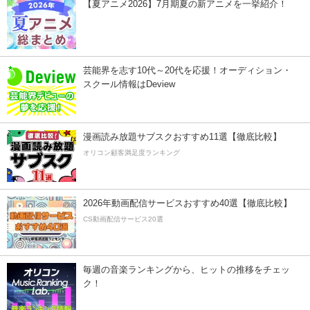
【夏アニメ2026】7月期夏の新アニメを一挙紹介！
芸能界を志す10代～20代を応援！オーディション・
スクール情報はDeview
漫画読み放題サブスクおすすめ11選【徹底比較】
オリコン顧客満足度ランキング
2026年動画配信サービスおすすめ40選【徹底比較】
CS動画配信サービス20選
毎週の音楽ランキングから、ヒットの推移をチェッ
ク！