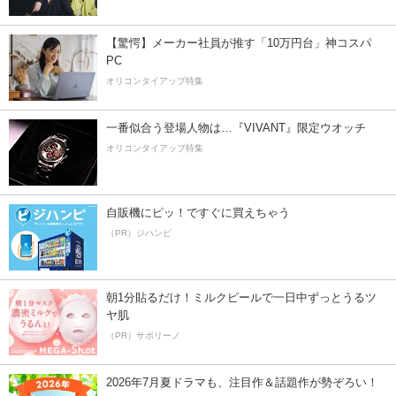
【驚愕】メーカー社員が推す「10万円台」神コスパ
PC
オリコンタイアップ特集
一番似合う登場人物は…『VIVANT』限定ウオッチ
オリコンタイアップ特集
自販機にピッ！ですぐに買えちゃう
（PR）ジハンピ
朝1分貼るだけ！ミルクピールで一日中ずっとうるツ
ヤ肌
（PR）サボリーノ
2026年7月夏ドラマも、注目作＆話題作が勢ぞろい！