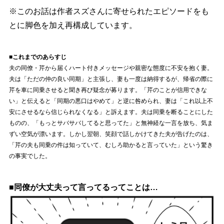
※このお話は作者スズさんに寄せられたエピソードをも
とに脚色を加え再構成しています。
■これまでのあらすじ
夫の同僚・芹から届くハート付きメッセージや親密な態度に不安を抱く妻。
夫は「ただの仲の良い同期」と主張し、妻も一度は納得するが、帰省の際に
芹を車に同乗させると聞き再び疑念が募ります。「芹のことが信用できな
い」と伝えると「同期の悪口はやめて」と逆に咎められ、妻は「これ以上不
安にさせるなら信じられなくなる」と訴えます。夫は同乗を断ることにした
ものの、「もっとサバサバしてると思ってた」と無神経な一言を放ち、気ま
ずい空気が漂います。しかし翌朝、笑顔で話しかけてきた夫が告げたのは、
「芹の夫も同乗の件は知っていて、むしろ助かると言っていた」という驚き
の事実でした。
■同僚が大丈夫って言ってるってことは…