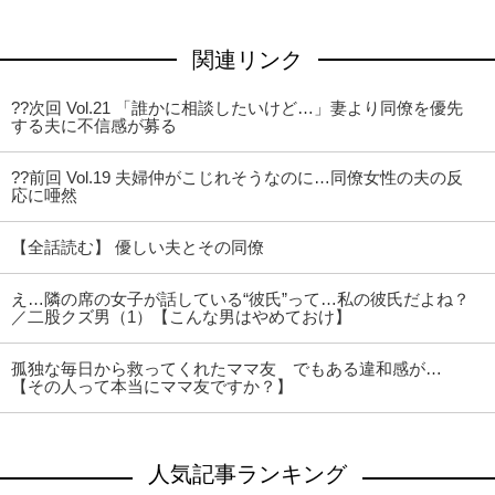
関連リンク
??次回 Vol.21 「誰かに相談したいけど…」妻より同僚を優先
する夫に不信感が募る
??前回 Vol.19 夫婦仲がこじれそうなのに…同僚女性の夫の反
応に唖然
【全話読む】 優しい夫とその同僚
え…隣の席の女子が話している“彼氏”って…私の彼氏だよね？
／二股クズ男（1）【こんな男はやめておけ】
孤独な毎日から救ってくれたママ友 でもある違和感が…
【その人って本当にママ友ですか？】
人気記事ランキング