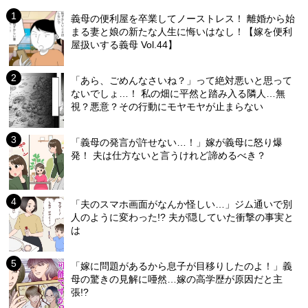
義母の便利屋を卒業してノーストレス！ 離婚から始
まる妻と娘の新たな人生に悔いはなし！【嫁を便利
屋扱いする義母 Vol.44】
「あら、ごめんなさいね？」って絶対悪いと思って
ないでしょ…！ 私の畑に平然と踏み入る隣人…無
視？悪意？その行動にモヤモヤが止まらない
「義母の発言が許せない…！」嫁が義母に怒り爆
発！ 夫は仕方ないと言うけれど諦めるべき？
「夫のスマホ画面がなんか怪しい…」ジム通いで別
人のように変わった!? 夫が隠していた衝撃の事実と
は
「嫁に問題があるから息子が目移りしたのよ！」義
母の驚きの見解に唖然…嫁の高学歴が原因だと主
張!?