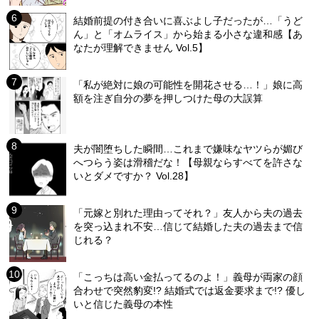
結婚前提の付き合いに喜ぶよし子だったが…「うど
ん」と「オムライス」から始まる小さな違和感【あ
なたが理解できません Vol.5】
「私が絶対に娘の可能性を開花させる…！」娘に高
額を注ぎ自分の夢を押しつけた母の大誤算
夫が闇堕ちした瞬間…これまで嫌味なヤツらが媚び
へつらう姿は滑稽だな！【母親ならすべてを許さな
いとダメですか？ Vol.28】
「元嫁と別れた理由ってそれ？」友人から夫の過去
を突っ込まれ不安…信じて結婚した夫の過去まで信
じれる？
「こっちは高い金払ってるのよ！」義母が両家の顔
合わせで突然豹変!? 結婚式では返金要求まで!? 優し
いと信じた義母の本性