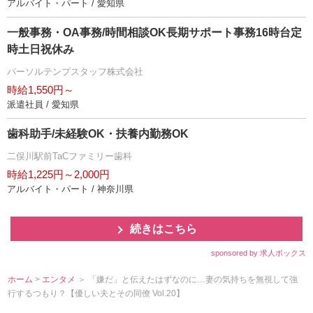
アルバイト・パート / 愛知県
一般事務・OA事務/時間相談OK長期サポート事務16時台定
時土日祝休み
パーソルテンプスタッフ株式会社
時給1,550円～
派遣社員 / 愛知県
歯科助手/未経験OK・扶養内勤務OK
二俣川駅前TaCファミリー歯科
時給1,225円～2,000円
アルバイト・パート / 神奈川県
続きはこちら
sponsored by 求人ボックス
ホーム
>
エンタメ
＞ 「嫌だ」と伝えたはずなのに…妻の気持ちを無視して強
行するつもり？【優しい夫とその同僚 Vol.20】