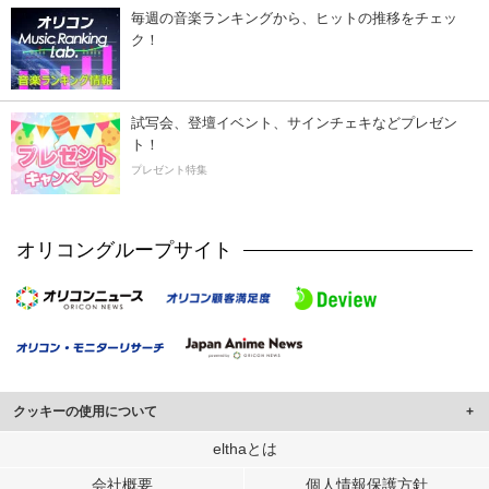
毎週の音楽ランキングから、ヒットの推移をチェッ
ク！
試写会、登壇イベント、サインチェキなどプレゼン
ト！
プレゼント特集
オリコングループサイト
クッキーの使用について
このサイトでは Cookie を使用して、ユーザーに合わせたコンテンツや広告の
elthaとは
表示、ソーシャル メディア機能の提供、広告の表示回数やクリック数の測定を
会社概要
個人情報保護方針
行っています。