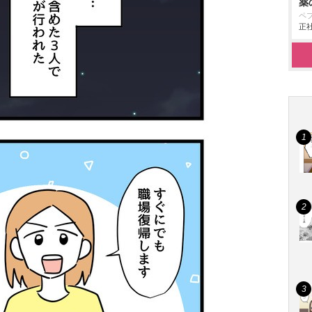
薬
ペ
正社