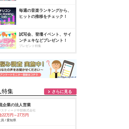
毎週の音楽ランキングから、
ヒットの推移をチェック！
試写会、登壇イベント、サイ
ンチェキなどプレゼント！
プレゼント特集
人特集
さらに見る
流企業の法人営業
ジスティード中部株式会社
給22万円～27万円
員 / 愛知県