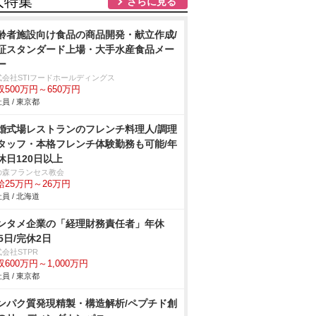
人特集
さらに見る
齢者施設向け食品の商品開発・献立作成/
証スタンダード上場・大手水産食品メー
ー
式会社STIフードホールディングス
収500万円～650万円
員 / 東京都
婚式場レストランのフレンチ料理人/調理
タッフ・本格フレンチ体験勤務も可能/年
休日120日以上
の森フランセス教会
給25万円～26万円
員 / 北海道
ンタメ企業の「経理財務責任者」年休
25日/完休2日
会社STPR
収600万円～1,000万円
員 / 東京都
ンパク質発現精製・構造解析/ペプチド創