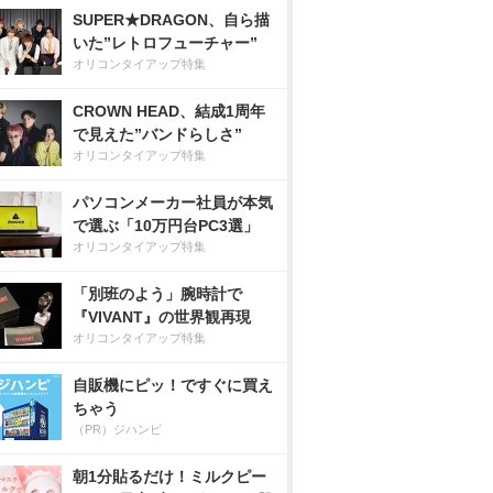
SUPER★DRAGON、自ら描
いた”レトロフューチャー”
オリコンタイアップ特集
CROWN HEAD、結成1周年
で見えた”バンドらしさ”
オリコンタイアップ特集
パソコンメーカー社員が本気
で選ぶ「10万円台PC3選」
オリコンタイアップ特集
「別班のよう」腕時計で
『VIVANT』の世界観再現
オリコンタイアップ特集
自販機にピッ！ですぐに買え
ちゃう
（PR）ジハンピ
朝1分貼るだけ！ミルクピー