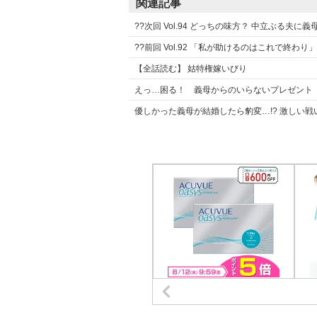
関連記事
??次回 Vol.94 どっちの味方？ 中立ぶる夫
??前回 Vol.92 「私が助けるのはこれで終わ
【全話読む】 姑特権嫁いびり
えっ…困る！ 義母からのいらないプレゼント
優しかった義母が結婚したら豹変…!? 激しい