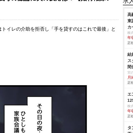
求
高
東
カ
はトイレの介助を拒否し「手を貸すのはこれで最後」と
株
年
正社
結
ス
間
宮
月
正社
エ
1
株式
年
正社
タ