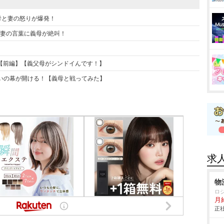
に義母と妻の怒りが爆発！
り」妻の言葉に義母が絶叫！
【前編】【義父母がシンドイんです！】
戦いの幕が開ける！【義母と戦ってみた】
求
物
ロ
月
正社