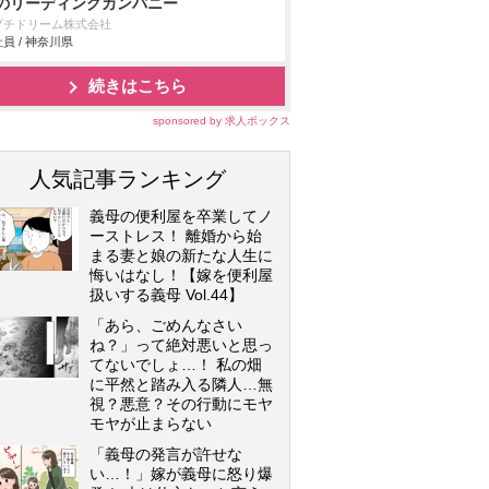
のリーディングカンパニー
プチドリーム株式会社
員 / 神奈川県
続きはこちら
sponsored by 求人ボックス
人気記事ランキング
義母の便利屋を卒業してノ
ーストレス！ 離婚から始
まる妻と娘の新たな人生に
悔いはなし！【嫁を便利屋
扱いする義母 Vol.44】
「あら、ごめんなさい
ね？」って絶対悪いと思っ
てないでしょ…！ 私の畑
に平然と踏み入る隣人…無
視？悪意？その行動にモヤ
モヤが止まらない
「義母の発言が許せな
い…！」嫁が義母に怒り爆