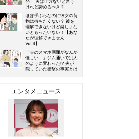
発！ 夫は仕方ないと言う
けれど諦めるべき？
ほぼ手ぶらなのに彼女の荷
物は持ちたくない？ 彼を
理解できないけど楽しまな
いともったいない！【あな
たが理解できません
Vol.8】
「夫のスマホ画面がなんか
怪しい…」ジム通いで別人
のように変わった!? 夫が
隠していた衝撃の事実とは
エンタメニュース