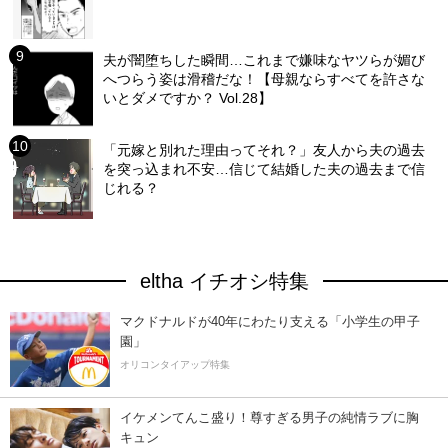
夫が闇堕ちした瞬間…これまで嫌味なヤツらが媚び
へつらう姿は滑稽だな！【母親ならすべてを許さな
いとダメですか？ Vol.28】
「元嫁と別れた理由ってそれ？」友人から夫の過去
を突っ込まれ不安…信じて結婚した夫の過去まで信
じれる？
eltha イチオシ特集
マクドナルドが40年にわたり支える「小学生の甲子
園」
オリコンタイアップ特集
イケメンてんこ盛り！尊すぎる男子の純情ラブに胸
キュン