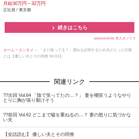
月給30万円～32万円
正社員 / 東京都
続きはこちら
sponsored by 求人ボックス
ホーム
>
エンタメ
＞ 「まだ疑ってる？」潔白を証明するため夫がとった行動
とは【優しい夫とその同僚 Vol.63】
関連リンク
??次回 Vol.64 「陰で笑ってたの…？」 妻を嘲笑うようなやり
とりに胸が張り裂けそう
??前回 Vol.62 どこまで嘘を重ねるの…？ 妻の怒りに気づかな
い夫
【全話読む】 優しい夫とその同僚