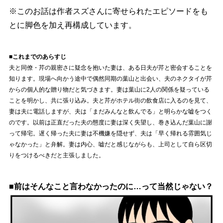
※このお話は作者スズさんに寄せられたエピソードをも
とに脚色を加え再構成しています。
■これまでのあらすじ
夫と同僚・芹の親密さに疑念を抱いた妻は、ある日夫が芹と密会することを
知ります。現場へ向かう途中で偶然同期の葉山と出会い、夫のネクタイが芹
からの個人的な贈り物だと気づきます。妻は葉山に2人の関係を疑っている
ことを明かし、共に張り込み。夫と芹がホテル街の飲食店に入るのを見て、
妻は夫に電話しますが、夫は「まだみんなと飲んでる」と明らかな嘘をつく
のです。以前は正直だった夫の態度に妻は深く失望し、巻き込んだ葉山に謝
って帰宅。遅く帰った夫に妻は不機嫌を隠せず、夫は「早く帰れる雰囲気じ
ゃなかった」と弁解。妻は内心、嘘だと感じながらも、上司として自ら区切
りをつけるべきだと主張しました。
■前はそんなこと言わなかったのに…って当然じゃない？