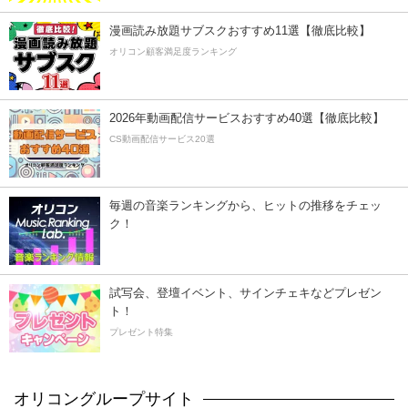
漫画読み放題サブスクおすすめ11選【徹底比較】
オリコン顧客満足度ランキング
2026年動画配信サービスおすすめ40選【徹底比較】
CS動画配信サービス20選
毎週の音楽ランキングから、ヒットの推移をチェッ
ク！
試写会、登壇イベント、サインチェキなどプレゼン
ト！
プレゼント特集
オリコングループサイト