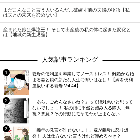
まだこんなこと言う人いるんだ…破綻寸前の夫婦の物語【私
は夫との未来を諦めない】
産まれた娘は爆泣王！ そして出産後の私の体に起きた変化と
は【地獄の新生児編】
人気記事ランキング
義母の便利屋を卒業してノーストレス！ 離婚から始
まる妻と娘の新たな人生に悔いはなし！【嫁を便利
屋扱いする義母 Vol.44】
「あら、ごめんなさいね？」って絶対悪いと思って
ないでしょ…！ 私の畑に平然と踏み入る隣人…無
視？悪意？その行動にモヤモヤが止まらない
「義母の発言が許せない…！」嫁が義母に怒り爆
発！ 夫は仕方ないと言うけれど諦めるべき？