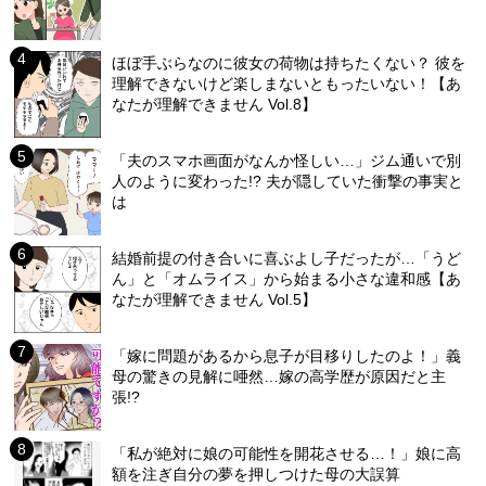
ほぼ手ぶらなのに彼女の荷物は持ちたくない？ 彼を
理解できないけど楽しまないともったいない！【あ
なたが理解できません Vol.8】
「夫のスマホ画面がなんか怪しい…」ジム通いで別
人のように変わった!? 夫が隠していた衝撃の事実と
は
結婚前提の付き合いに喜ぶよし子だったが…「うど
ん」と「オムライス」から始まる小さな違和感【あ
なたが理解できません Vol.5】
「嫁に問題があるから息子が目移りしたのよ！」義
母の驚きの見解に唖然…嫁の高学歴が原因だと主
張!?
「私が絶対に娘の可能性を開花させる…！」娘に高
額を注ぎ自分の夢を押しつけた母の大誤算