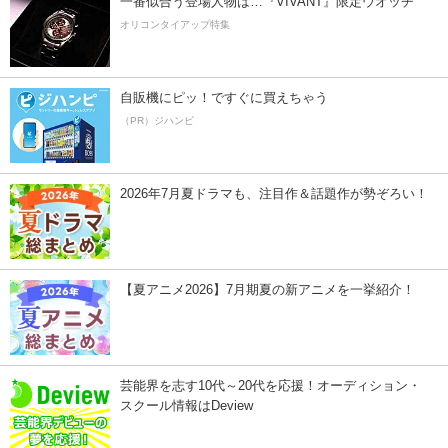
一番似合う登場人物は…『VIVANT』限定ウオッチ
オリコンタイアップ特集
自販機にピッ！ですぐに買えちゃう
（PR）ジハンピ
2026年7月夏ドラマも、注目作＆話題作が勢ぞろい！
【夏アニメ2026】7月期夏の新アニメを一挙紹介！
芸能界を志す10代～20代を応援！オーディション・
スクール情報はDeview