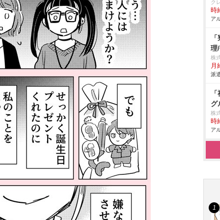
ク
時給
アル
「
理
株
月給
派遣
「
グ
株
時給
アル