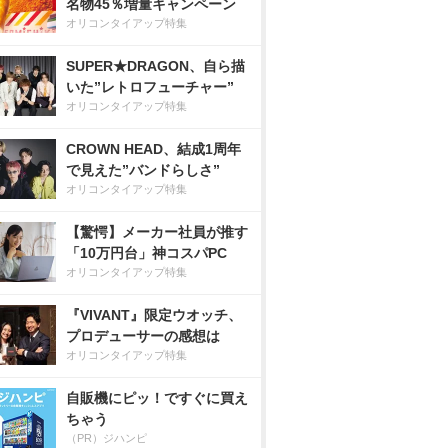
名物45％増量キャンペーン
オリコンタイアップ特集
SUPER★DRAGON、自ら描
いた”レトロフューチャー”
オリコンタイアップ特集
CROWN HEAD、結成1周年
で見えた”バンドらしさ”
オリコンタイアップ特集
【驚愕】メーカー社員が推す
「10万円台」神コスパPC
オリコンタイアップ特集
『VIVANT』限定ウオッチ、
プロデューサーの感想は
オリコンタイアップ特集
自販機にピッ！ですぐに買え
ちゃう
（PR）ジハンピ