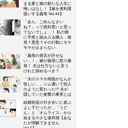
まる妻と娘の新たな人生に
悔いはなし！【嫁を便利屋
扱いする義母 Vol.44】
「あら、ごめんなさい
ね？」って絶対悪いと思っ
てないでしょ…！ 私の畑
に平然と踏み入る隣人…無
視？悪意？その行動にモヤ
モヤが止まらない
「義母の発言が許せな
い…！」嫁が義母に怒り爆
発！ 夫は仕方ないと言う
けれど諦めるべき？
「夫のスマホ画面がなんか
怪しい…」ジム通いで別人
のように変わった!? 夫が
隠していた衝撃の事実とは
結婚前提の付き合いに喜ぶ
よし子だったが…「うど
ん」と「オムライス」から
始まる小さな違和感【あな
たが理解できません