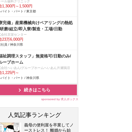
レール歯科クリニック
1,300円～1,500円
バイト・パート / 東京都
寮完備」産業機械向けベアリングの熱処
/研磨/組立/即入寮/製造・工場/日勤
式会社京栄センター
23万6,000円
社員 / 神奈川県
福祉調理スタッフ」無資格可/日勤のみ/
ループホーム
式会社へいあん/グループホームへいあん片瀬鵠沼
1,225円～
バイト・パート / 神奈川県
続きはこちら
sponsored by 求人ボックス
人気記事ランキング
義母の便利屋を卒業してノ
ーストレス！ 離婚から始