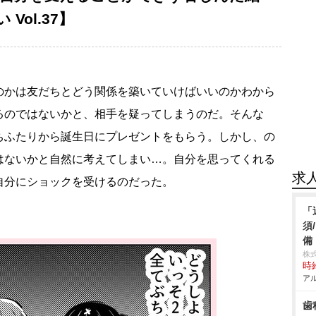
ol.37】
のかは友だちとどう関係を築いていけばいいのかわから
るのではないかと、相手を疑ってしまうのだ。そんな
ちふたりから誕生日にプレゼントをもらう。しかし、の
はないかと自然に考えてしまい…。自分を思ってくれる
求
自分にショックを受けるのだった。
「
須
備
株式
時給
アル
歯