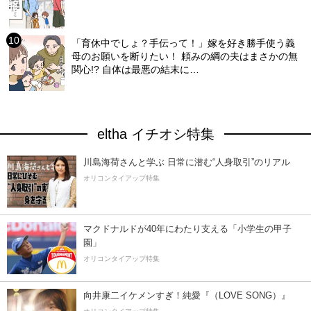
「育休中でしょ？手伝って！」嫁を好き勝手使う義
母のお願いを断りたい！ 頼みの綱の夫はまさかの無
関心!? 自体は最悪の結末に…
eltha イチオシ特集
川島海荷さんと学ぶ 日常に潜む“人身取引”のリアル
オリコンタイアップ特集
マクドナルドが40年にわたり支える「小学生の甲子
園」
オリコンタイアップ特集
向井康二イケメンすぎ！純愛『（LOVE SONG）』