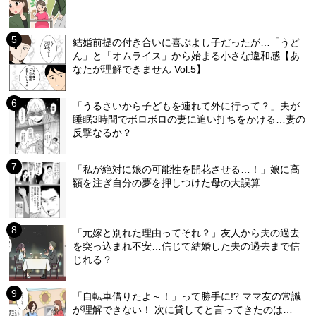
結婚前提の付き合いに喜ぶよし子だったが…「うど
ん」と「オムライス」から始まる小さな違和感【あ
なたが理解できません Vol.5】
「うるさいから子どもを連れて外に行って？」夫が
睡眠3時間でボロボロの妻に追い打ちをかける…妻の
反撃なるか？
「私が絶対に娘の可能性を開花させる…！」娘に高
額を注ぎ自分の夢を押しつけた母の大誤算
「元嫁と別れた理由ってそれ？」友人から夫の過去
を突っ込まれ不安…信じて結婚した夫の過去まで信
じれる？
「自転車借りたよ～！」って勝手に!? ママ友の常識
が理解できない！ 次に貸してと言ってきたのは…