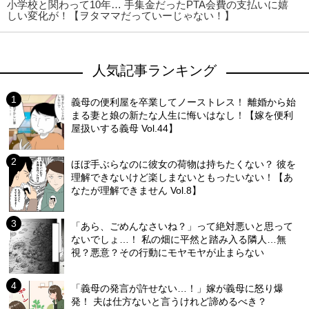
小学校と関わって10年… 手集金だったPTA会費の支払いに嬉
しい変化が！【ヲタママだっていーじゃない！】
人気記事ランキング
義母の便利屋を卒業してノーストレス！ 離婚から始
まる妻と娘の新たな人生に悔いはなし！【嫁を便利
屋扱いする義母 Vol.44】
ほぼ手ぶらなのに彼女の荷物は持ちたくない？ 彼を
理解できないけど楽しまないともったいない！【あ
なたが理解できません Vol.8】
「あら、ごめんなさいね？」って絶対悪いと思って
ないでしょ…！ 私の畑に平然と踏み入る隣人…無
視？悪意？その行動にモヤモヤが止まらない
「義母の発言が許せない…！」嫁が義母に怒り爆
発！ 夫は仕方ないと言うけれど諦めるべき？