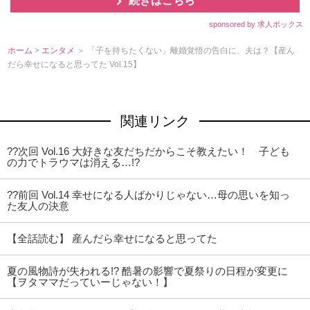
続きはこちら
sponsored by 求人ボックス
ホーム
>
エンタメ
＞ 「子を持ちたくない」離婚覚悟の告白に、夫は？【産ん
だら幸せになると思ってた Vol.15】
関連リンク
??次回 Vol.16 大好きな友だちだからこそ教えたい！ 子ども
の力でトラウマは消える…!?
??前回 Vol.14 幸せになる人ばかりじゃない…母の思いを知っ
た友人の決意
【全話読む】 産んだら幸せになると思ってた
夏の風物詩が失われる!? 酷暑の影響で夏祭りの日程が変更に
【ヲタママだっていーじゃない！】