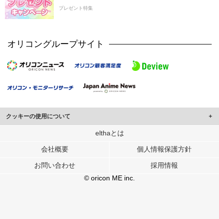
プレゼント特集
オリコングループサイト
クッキーの使用について
このサイトでは Cookie を使用して、ユーザーに合わせたコンテンツや広告の
elthaとは
表示、ソーシャル メディア機能の提供、広告の表示回数やクリック数の測定を
会社概要
個人情報保護方針
行っています。
また、ユーザーによるサイトの利用状況についても情報を収集し、ソーシャル
お問い合わせ
採用情報
メディアや広告配信、データ解析の各パートナーに提供しています。
各パートナーは、この情報とユーザーが各パートナーに提供した他の情報や、
© oricon ME inc.
ユーザーが各パートナーのサービスを使用したときに収集した他の情報を組み
合わせて使用することがあります。