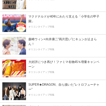
マクドナルドが40年にわたり支える「小学生の甲子
園」
オリコンタイアップ特集
森崎ウィン×向井康二“両片思い”にキュンが止まら
ん！
オリコンタイアップ特集
大好評につき再び！ファミマ名物45％増量キャンペ
ーン
オリコンタイアップ特集
SUPER★DRAGON、自ら描いた”レトロフューチャ
ー”
オリコンタイアップ特集