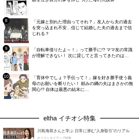
「元嫁と別れた理由ってそれ？」友人から夫の過去
を突っ込まれ不安…信じて結婚した夫の過去まで信
じれる？
「自転車借りたよ～！」って勝手に!? ママ友の常識
が理解できない！ 次に貸してと言ってきたのは…
「育休中でしょ？手伝って！」嫁を好き勝手使う義
母のお願いを断りたい！ 頼みの綱の夫はまさかの無
関心!? 自体は最悪の結末に…
eltha イチオシ特集
川島海荷さんと学ぶ 日常に潜む“人身取引”のリアル
オリコンタイアップ特集