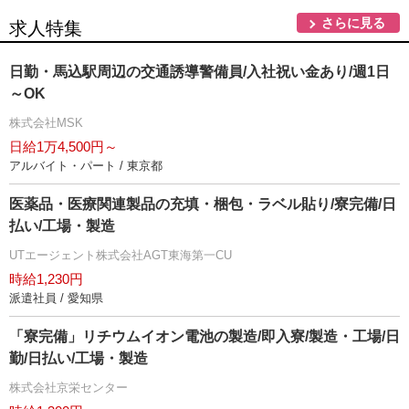
さらに見る
求人特集
日勤・馬込駅周辺の交通誘導警備員/入社祝い金あり/週1日
～OK
株式会社MSK
日給1万4,500円～
アルバイト・パート / 東京都
医薬品・医療関連製品の充填・梱包・ラベル貼り/寮完備/日
払い/工場・製造
UTエージェント株式会社AGT東海第一CU
時給1,230円
派遣社員 / 愛知県
「寮完備」リチウムイオン電池の製造/即入寮/製造・工場/日
勤/日払い/工場・製造
株式会社京栄センター