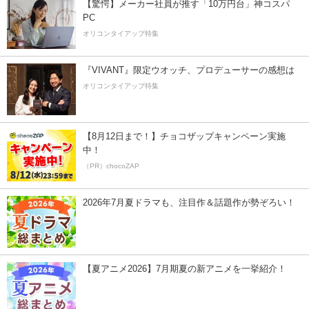
【驚愕】メーカー社員が推す「10万円台」神コスパ
PC
オリコンタイアップ特集
『VIVANT』限定ウオッチ、プロデューサーの感想は
オリコンタイアップ特集
【8月12日まで！】チョコザップキャンペーン実施
中！
（PR）chocoZAP
2026年7月夏ドラマも、注目作＆話題作が勢ぞろい！
【夏アニメ2026】7月期夏の新アニメを一挙紹介！