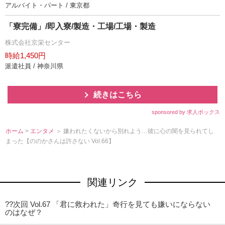
アルバイト・パート / 東京都
「寮完備」/即入寮/製造・工場/工場・製造
株式会社京栄センター
時給1,450円
派遣社員 / 神奈川県
続きはこちら
sponsored by 求人ボックス
ホーム
>
エンタメ
＞ 嫌われたくないから別れよう…彼に心の闇を見られてし
まった【ののかさんは許さない Vol.66】
関連リンク
??次回 Vol.67 「君に救われた」奇行を見ても嫌いにならない
のはなぜ？