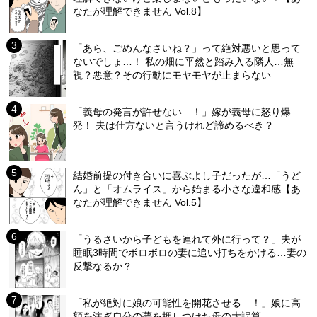
なたが理解できません Vol.8】
「あら、ごめんなさいね？」って絶対悪いと思って
ないでしょ…！ 私の畑に平然と踏み入る隣人…無
視？悪意？その行動にモヤモヤが止まらない
「義母の発言が許せない…！」嫁が義母に怒り爆
発！ 夫は仕方ないと言うけれど諦めるべき？
結婚前提の付き合いに喜ぶよし子だったが…「うど
ん」と「オムライス」から始まる小さな違和感【あ
なたが理解できません Vol.5】
「うるさいから子どもを連れて外に行って？」夫が
睡眠3時間でボロボロの妻に追い打ちをかける…妻の
反撃なるか？
「私が絶対に娘の可能性を開花させる…！」娘に高
額を注ぎ自分の夢を押しつけた母の大誤算