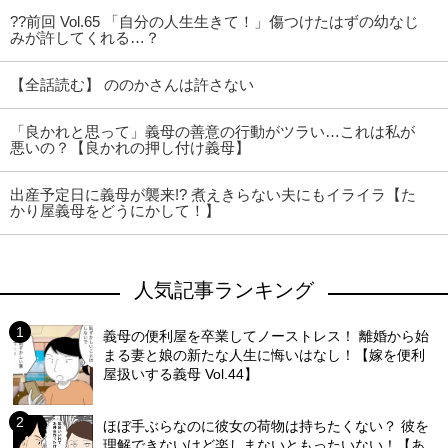
??前回 Vol.65 「自分の人生生きて！」傷つけたはずの幼なじ
みが許してくれる…？
【全話読む】 ののかさんは許さない
「良かれと思って」義母の善意の行動がツラい…これは私が
悪いの？【良かれの押し付け義母】
出産予定日に義母が襲来!? 煮えきらない夫にもイライラ【た
かり屋義母をどうにかして！】
人気記事ランキング
義母の便利屋を卒業してノーストレス！ 離婚から始
まる妻と娘の新たな人生に悔いはなし！【嫁を便利
屋扱いする義母 Vol.44】
ほぼ手ぶらなのに彼女の荷物は持ちたくない？ 彼を
理解できないけど楽しまないともったいない！【あ