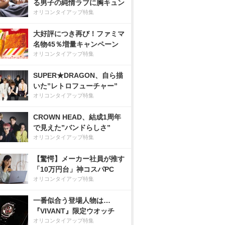
る男子の純情ラブに胸キュン
オリコンタイアップ特集
大好評につき再び！ファミマ
名物45％増量キャンペーン
オリコンタイアップ特集
SUPER★DRAGON、自ら描
いた”レトロフューチャー”
オリコンタイアップ特集
CROWN HEAD、結成1周年
で見えた”バンドらしさ”
オリコンタイアップ特集
【驚愕】メーカー社員が推す
「10万円台」神コスパPC
オリコンタイアップ特集
一番似合う登場人物は…
『VIVANT』限定ウオッチ
オリコンタイアップ特集