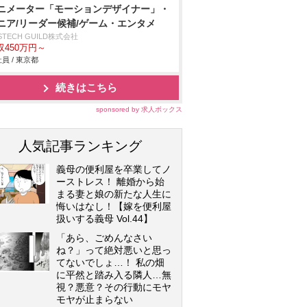
ニメーター「モーションデザイナー」・
ニア/リーダー候補/ゲーム・エンタメ
STECH GUILD株式会社
収450万円～
員 / 東京都
続きはこちら
sponsored by 求人ボックス
人気記事ランキング
義母の便利屋を卒業してノ
ーストレス！ 離婚から始
まる妻と娘の新たな人生に
悔いはなし！【嫁を便利屋
扱いする義母 Vol.44】
「あら、ごめんなさい
ね？」って絶対悪いと思っ
てないでしょ…！ 私の畑
に平然と踏み入る隣人…無
視？悪意？その行動にモヤ
モヤが止まらない