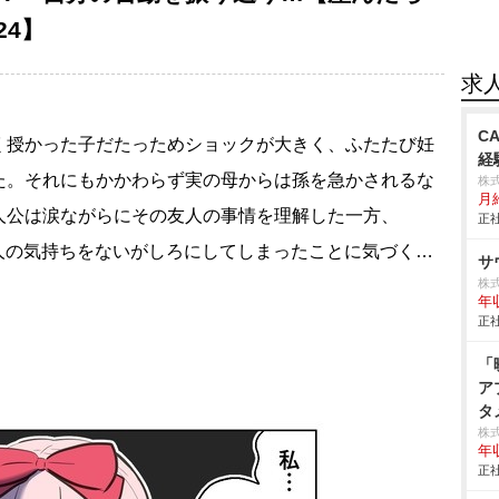
24】
求
C
く授かった子だたっためショックが大きく、ふたたび妊
経
た。それにもかかわらず実の母からは孫を急かされるな
株
月
人公は涙ながらにその友人の事情を理解した一方、
正社
友人の気持ちをないがしろにしてしまったことに気づく…
サ
株
年
正社
「
ア
タ
株
年
正社