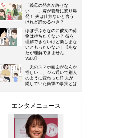
「義母の発言が許せな
い…！」嫁が義母に怒り爆
発！ 夫は仕方ないと言う
けれど諦めるべき？
ほぼ手ぶらなのに彼女の荷
物は持ちたくない？ 彼を
理解できないけど楽しまな
いともったいない！【あな
たが理解できません
Vol.8】
「夫のスマホ画面がなんか
怪しい…」ジム通いで別人
のように変わった!? 夫が
隠していた衝撃の事実とは
エンタメニュース