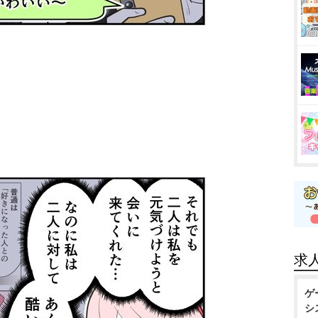
求
ゲ
シ