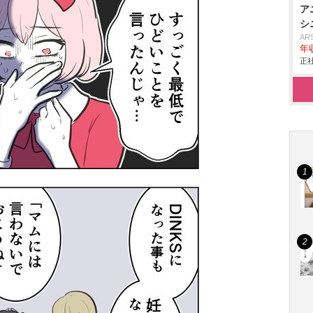
ア
シ
AR
年
正社