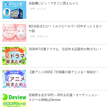
自販機にピッ！ですぐに買えちゃう
（PR）ジハンピ
朝1分貼るだけ！ミルクピールで一日中ずっとうるツ
ヤ肌
（PR）サボリーノ
2026年7月夏ドラマも、注目作＆話題作が勢ぞろい！
【夏アニメ2026】7月期夏の新アニメを一挙紹介！
芸能界を志す10代～20代を応援！オーディション・
スクール情報はDeview