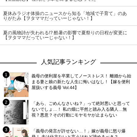
夏休みラジオ体操のニュースから知る「地域で子育て」のあ
りがたみ【ヲタママだっていーじゃない！】
夏の風物詩が失われる!? 酷暑の影響で夏祭りの日程が変更に
【ヲタママだっていーじゃない！】
人気記事ランキング
義母の便利屋を卒業してノーストレス！ 離婚から始
まる妻と娘の新たな人生に悔いはなし！【嫁を便利
屋扱いする義母 Vol.44】
「あら、ごめんなさいね？」って絶対悪いと思って
ないでしょ…！ 私の畑に平然と踏み入る隣人…無
視？悪意？その行動にモヤモヤが止まらない
「義母の発言が許せない…！」嫁が義母に怒り爆
発！ 夫は仕方ないと言うけれど諦めるべき？