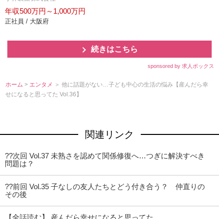
年収500万円～1,000万円
正社員 / 大阪府
続きはこちら
sponsored by 求人ボックス
ホーム
>
エンタメ
＞ 他に話題がない…子ども中心の生活の悩み【産んだら幸
せになると思ってた Vol.36】
関連リンク
??次回 Vol.37 未熟さを認めて関係修復へ…つぎに解決すべき
問題は？
??前回 Vol.35 子なしの友人たちとどう付き合う？ 仲直りの
その後
【全話読む】 産んだら幸せになると思ってた