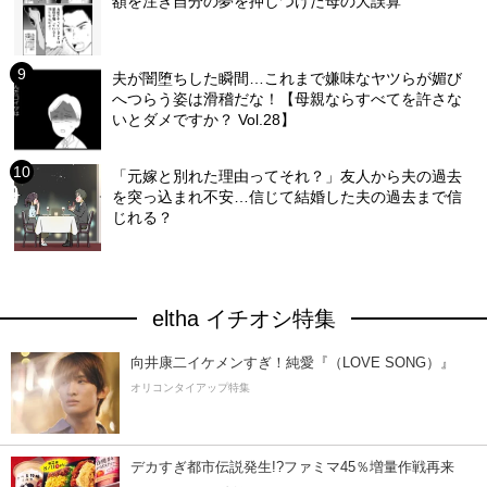
額を注ぎ自分の夢を押しつけた母の大誤算
夫が闇堕ちした瞬間…これまで嫌味なヤツらが媚び
へつらう姿は滑稽だな！【母親ならすべてを許さな
いとダメですか？ Vol.28】
「元嫁と別れた理由ってそれ？」友人から夫の過去
を突っ込まれ不安…信じて結婚した夫の過去まで信
じれる？
eltha イチオシ特集
向井康二イケメンすぎ！純愛『（LOVE SONG）』
オリコンタイアップ特集
デカすぎ都市伝説発生!?ファミマ45％増量作戦再来