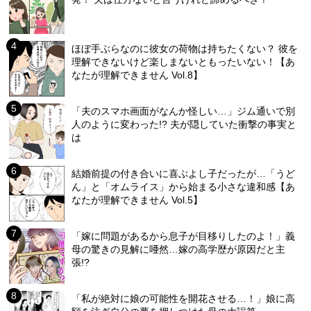
ほぼ手ぶらなのに彼女の荷物は持ちたくない？ 彼を
理解できないけど楽しまないともったいない！【あ
なたが理解できません Vol.8】
「夫のスマホ画面がなんか怪しい…」ジム通いで別
人のように変わった!? 夫が隠していた衝撃の事実と
は
結婚前提の付き合いに喜ぶよし子だったが…「うど
ん」と「オムライス」から始まる小さな違和感【あ
なたが理解できません Vol.5】
「嫁に問題があるから息子が目移りしたのよ！」義
母の驚きの見解に唖然…嫁の高学歴が原因だと主
張!?
「私が絶対に娘の可能性を開花させる…！」娘に高