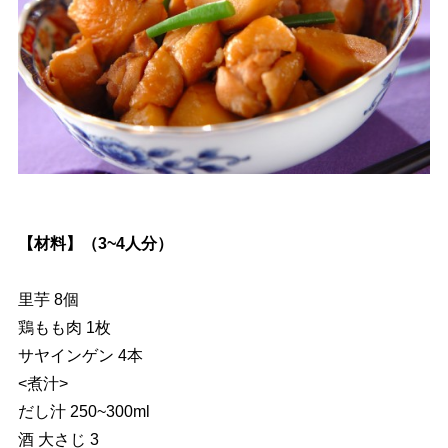
【材料】（3~4人分）
里芋 8個
鶏もも肉 1枚
サヤインゲン 4本
<煮汁>
だし汁 250~300ml
酒 大さじ 3