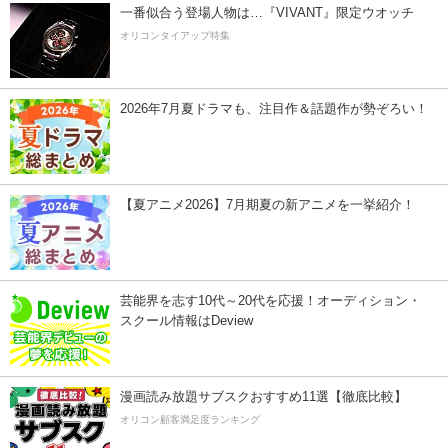
一番似合う登場人物は…『VIVANT』限定ウオッチ
オリコンタイアップ特集
2026年7月夏ドラマも、注目作＆話題作が勢ぞろい！
【夏アニメ2026】7月期夏の新アニメを一挙紹介！
芸能界を志す10代～20代を応援！オーディション・
スクール情報はDeview
漫画読み放題サブスクおすすめ11選【徹底比較】
オリコン顧客満足度ランキング