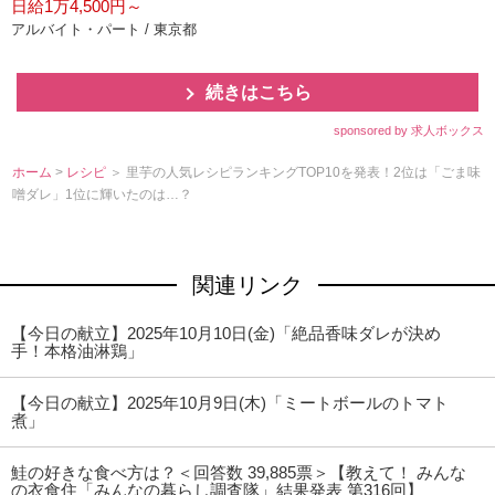
日給1万4,500円～
アルバイト・パート / 東京都
続きはこちら
sponsored by 求人ボックス
ホーム
>
レシピ
＞ 里芋の人気レシピランキングTOP10を発表！2位は「ごま味
噌ダレ」1位に輝いたのは…？
関連リンク
【今日の献立】2025年10月10日(金)「絶品香味ダレが決め
手！本格油淋鶏」
【今日の献立】2025年10月9日(木)「ミートボールのトマト
煮」
鮭の好きな食べ方は？＜回答数 39,885票＞【教えて！ みんな
の衣食住「みんなの暮らし調査隊」結果発表 第316回】