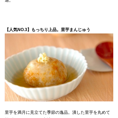
適。
【人気NO.3】もっちり上品。里芋まんじゅう
里芋を満月に見立てた季節の逸品。潰した里芋を丸めて