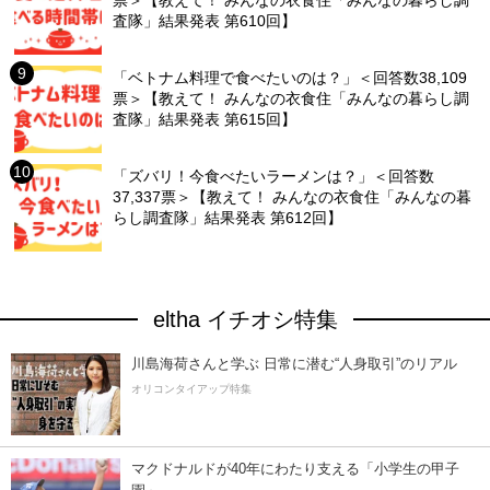
査隊」結果発表 第610回】
「ベトナム料理で食べたいのは？」＜回答数38,109
票＞【教えて！ みんなの衣食住「みんなの暮らし調
査隊」結果発表 第615回】
「ズバリ！今食べたいラーメンは？」＜回答数
37,337票＞【教えて！ みんなの衣食住「みんなの暮
らし調査隊」結果発表 第612回】
eltha イチオシ特集
川島海荷さんと学ぶ 日常に潜む“人身取引”のリアル
オリコンタイアップ特集
マクドナルドが40年にわたり支える「小学生の甲子