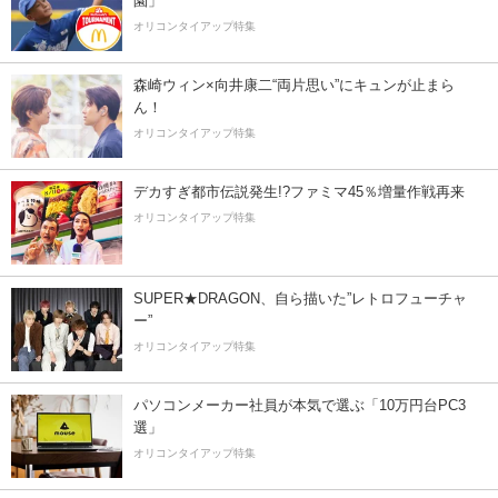
園」
オリコンタイアップ特集
森崎ウィン×向井康二“両片思い”にキュンが止まら
ん！
オリコンタイアップ特集
デカすぎ都市伝説発生!?ファミマ45％増量作戦再来
オリコンタイアップ特集
SUPER★DRAGON、自ら描いた”レトロフューチャ
ー”
オリコンタイアップ特集
パソコンメーカー社員が本気で選ぶ「10万円台PC3
選」
オリコンタイアップ特集