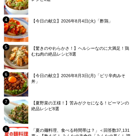
【今日の献立】2026年8月4日(火)「酢鶏」
【驚きのやわらかさ！】ヘルシーなのに大満足！鶏
むね肉の絶品レシピ8選
【今日の献立】2026年8月3日(月)「ピリ辛肉みそ
丼」
【夏野菜の王様！】苦みがクセになる！ピーマンの
絶品レシピ8選
「夏の麺料理、食べる時間帯は？」＜回答数37,131
票＞【教えて！ みんなの衣食住「みんなの暮らし調