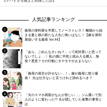
【ヤバすぎる義父と絶縁した話】
人気記事ランキング
義母の便利屋を卒業してノーストレス！ 離婚から始
まる妻と娘の新たな人生に悔いはなし！【嫁を便利
屋扱いする義母 Vol.44】
「あら、ごめんなさいね？」って絶対悪いと思って
ないでしょ…！ 私の畑に平然と踏み入る隣人…無
視？悪意？その行動にモヤモヤが止まらない
「義母の発言が許せない…！」嫁が義母に怒り爆
発！ 夫は仕方ないと言うけれど諦めるべき？
「夫のスマホ画面がなんか怪しい…」ジム通いで別
人のように変わった!? 夫が隠していた衝撃の事実と
は