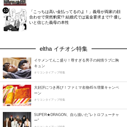
「こっちは高い金払ってるのよ！」義母が両家の顔
合わせで突然豹変!? 結婚式では返金要求まで!? 優し
いと信じた義母の本性
eltha イチオシ特集
イケメンてんこ盛り！尊すぎる男子の純情ラブに胸
キュン
オリコンタイアップ特集
大好評につき再び！ファミマ名物45％増量キャンペ
ーン
オリコンタイアップ特集
SUPER★DRAGON、自ら描いた”レトロフューチャ
ー”
オリコンタイアップ特集