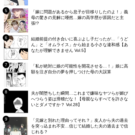
「嫁に問題があるから息子が目移りしたのよ！」義
母の驚きの見解に唖然…嫁の高学歴が原因だと主
張!?
結婚前提の付き合いに喜ぶよし子だったが…「うど
ん」と「オムライス」から始まる小さな違和感【あ
なたが理解できません Vol.5】
「私が絶対に娘の可能性を開花させる…！」娘に高
額を注ぎ自分の夢を押しつけた母の大誤算
夫が闇堕ちした瞬間…これまで嫌味なヤツらが媚び
へつらう姿は滑稽だな！【母親ならすべてを許さな
いとダメですか？ Vol.28】
「元嫁と別れた理由ってそれ？」友人から夫の過去
を突っ込まれ不安…信じて結婚した夫の過去まで信
じれる？