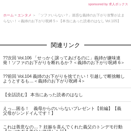
sponsored by 求人ボックス
ホーム
>
エンタメ
＞ 「ソファいらない？」迷惑な義姉のお下がり攻撃が止ま
らない！＜義姉のお下がり呪縛 5＞【本当にあった読者のはなし Vol.105】
関連リンク
??次回 Vol.106 「せっかく譲ってあげるのに」義姉が嫌味連
発！ソファのお下がりを断れるか？＜義姉のお下がり呪縛 6＞
??前回 Vol.104 義姉のお下がりを捨てたい！引越しで断捨離し
ようとするも…＜義姉のお下がり呪縛 4＞
【全話読む】 本当にあった読者のはなし
えっ…困る！ 義母からのいらないプレゼント【前編】【義
父母がシンドイんです！】
これは善意なの…？ 妊娠を喜んでくれた義父のトンデモ行動