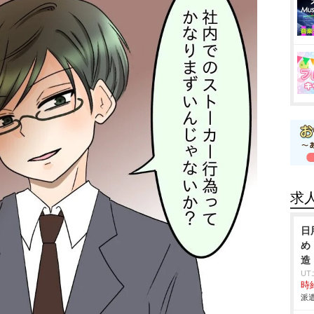
求
日
め
造
U
時給
派遣