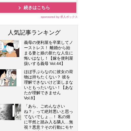
続きはこちら
sponsored by 求人ボックス
人気記事ランキング
義母の便利屋を卒業してノ
ーストレス！ 離婚から始
まる妻と娘の新たな人生に
悔いはなし！【嫁を便利屋
扱いする義母 Vol.44】
ほぼ手ぶらなのに彼女の荷
物は持ちたくない？ 彼を
理解できないけど楽しまな
いともったいない！【あな
たが理解できません
Vol.8】
「あら、ごめんなさい
ね？」って絶対悪いと思っ
てないでしょ…！ 私の畑
に平然と踏み入る隣人…無
視？悪意？その行動にモヤ