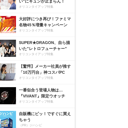
い”にキュンが止まらん！
オリコンタイアップ特集
大好評につき再び！ファミマ
名物45％増量キャンペーン
オリコンタイアップ特集
SUPER★DRAGON、自ら描
いた”レトロフューチャー”
オリコンタイアップ特集
【驚愕】メーカー社員が推す
「10万円台」神コスパPC
オリコンタイアップ特集
一番似合う登場人物は…
『VIVANT』限定ウオッチ
オリコンタイアップ特集
自販機にピッ！ですぐに買え
ちゃう
（PR）ジハンピ