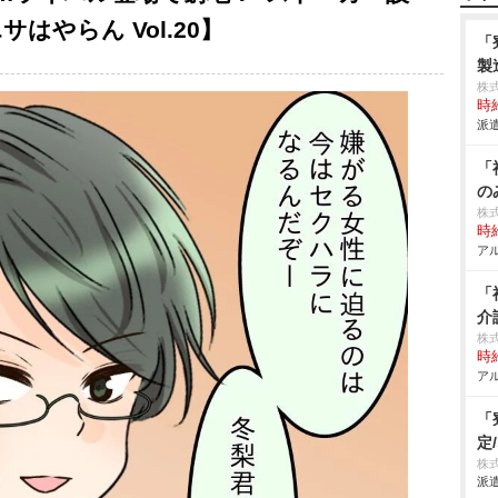
はやらん Vol.20】
「
製
株
時給
派遣
「
の
株
時給
アル
「
介
株
時給
アル
「
定
株
派遣