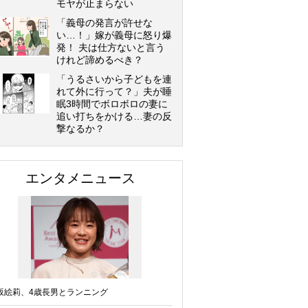
モヤが止まらない
「義母の発言が許せな
い…！」嫁が義母に怒り爆
発！ 夫は仕方ないと言う
けれど諦めるべき？
「うるさいから子どもを連
れて外に行って？」夫が睡
眠3時間でボロボロの妻に
追い打ちをかける…妻の反
撃なるか？
エンタメニュース
坂絵莉、4歳長男とランニング