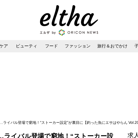
ケア
ビューティ
フード
ファッション
旅行＆おでかけ
ンケア
ダイエット・ボディケア
ヘアスタイル・ヘアアレンジ
…ライバル登場で窮地！“ストーカー設定”が裏目に【釣った魚にエサはやらん Vol.2
求
…ライバル登場で窮地！“ストーカー設