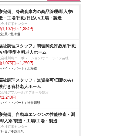
寮完備」冷蔵倉庫内の商品管理/即入寮/
造・工場/日勤/日払い/工場・製造
式会社京栄センター
1,107円～1,384円
社員 / 北海道
福祉調理スタッフ」調理師免許必須/日勤
み/住宅型有料老人ホーム
式会社川島コーポレーション/サニーライフ苗穂
1,075円～1,250円
バイト・パート / 北海道
福祉調理スタッフ」無資格可/日勤のみ/
護付き有料老人ホーム
式会社アプルール/アプルール鵠沼
1,240円
バイト・パート / 神奈川県
寮完備」自動車エンジンの性能検査・測
/即入寮/製造・工場/工場・製造
式会社京栄センター
社員 / 神奈川県