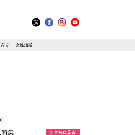
子育て
女性活躍
0】
人特集
さらに見る